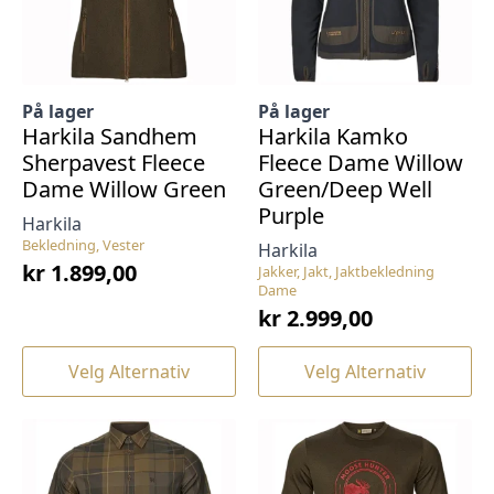
på
på
produktsiden
produktsiden
På lager
På lager
Harkila Sandhem
Harkila Kamko
Sherpavest Fleece
Fleece Dame Willow
Dame Willow Green
Green/Deep Well
Purple
Harkila
Bekledning, Vester
Harkila
kr
1.899,00
Jakker, Jakt, Jaktbekledning
Dame
kr
2.999,00
Dette
Dette
Velg Alternativ
Velg Alternativ
produktet
produktet
har
har
flere
flere
varianter.
varianter.
Alternativene
Alternativene