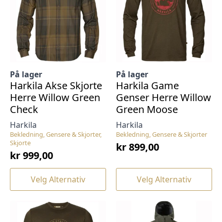
kan
kan
velges
velges
på
på
produktsiden
produktsiden
På lager
På lager
Harkila Akse Skjorte
Harkila Game
Herre Willow Green
Genser Herre Willow
Check
Green Moose
Harkila
Harkila
Bekledning, Gensere & Skjorter,
Bekledning, Gensere & Skjorter
Skjorte
kr
899,00
kr
999,00
Dette
Dette
Velg Alternativ
Velg Alternativ
produktet
produktet
har
har
flere
flere
varianter.
varianter.