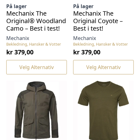
På lager
På lager
Mechanix The
Mechanix The
Original® Woodland
Original Coyote –
Camo – Best i test!
Best i test!
Mechanix
Mechanix
Bekledning, Hansker & Votter
Bekledning, Hansker & Votter
kr
379,00
kr
379,00
Dette
Dette
Velg Alternativ
Velg Alternativ
produktet
produktet
har
har
flere
flere
varianter.
varianter.
Alternativene
Alternativene
kan
kan
velges
velges
på
på
produktsiden
produktsiden