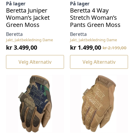
På lager
På lager
Beretta Juniper
Beretta 4 Way
Woman’s Jacket
Stretch Woman’s
Green Moss
Pants Green Moss
Beretta
Beretta
Jakt, Jaktbekledning Dame
Jakt, Jaktbekledning Dame
kr
3.499,00
kr
1.499,00
kr
2.199,00
Opprinnelig
Nåværende
pris
pris
Dette
Dette
Velg Alternativ
Velg Alternativ
var:
er:
produktet
produktet
har
har
kr 2.199,00.
kr 1.499,00.
flere
flere
varianter.
varianter.
Alternativene
Alternativene
kan
kan
velges
velges
på
på
produktsiden
produktsiden