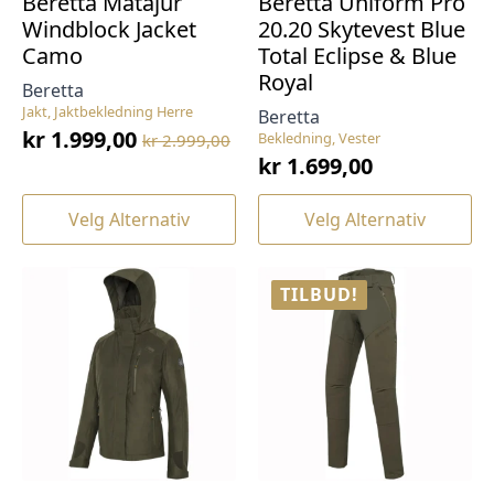
Beretta Matajur
Beretta Uniform Pro
Windblock Jacket
20.20 Skytevest Blue
Camo
Total Eclipse & Blue
Royal
Beretta
Jakt, Jaktbekledning Herre
Beretta
kr
1.999,00
Bekledning, Vester
kr
2.999,00
Opprinnelig
Nåværende
kr
1.699,00
pris
pris
var:
er:
Dette
Dette
Velg Alternativ
Velg Alternativ
kr 2.999,00.
kr 1.999,00.
produktet
produktet
har
har
flere
flere
TILBUD!
varianter.
varianter.
Alternativene
Alternativene
kan
kan
velges
velges
på
på
produktsiden
produktsiden