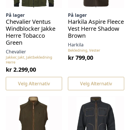
På lager
På lager
Chevalier Ventus
Harkila Aspire Fleece
Windblocker Jakke
Vest Herre Shadow
Herre Tobacco
Brown
Green
Harkila
Bekledning, Vester
Chevalier
kr
799,00
Jakker, Jakt, Jaktbekledning
Herre
kr
2.299,00
Dette
Dette
Velg Alternativ
Velg Alternativ
produktet
produktet
har
har
flere
flere
varianter.
varianter.
Alternativene
Alternativene
kan
kan
velges
velges