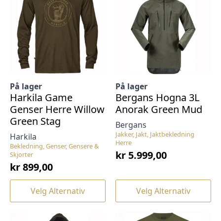
Alternativene
Alternativene
kan
kan
velges
velges
på
på
produktsiden
produktsiden
På lager
På lager
Harkila Game
Bergans Hogna 3L
Genser Herre Willow
Anorak Green Mud
Green Stag
Bergans
Jakker, Jakt, Jaktbekledning
Harkila
Herre
Bekledning, Genser, Gensere &
kr
5.999,00
Skjorter
kr
899,00
Dette
Dette
Velg Alternativ
Velg Alternativ
produktet
produktet
har
har
flere
flere