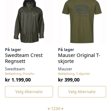
varianter.
varianter.
Alternativene
Alternativene
kan
kan
velges
velges
på
på
produktsiden
produktsiden
På lager
På lager
Swedteam Crest
Mauser Original T-
Regnsett
skjorte
Swedteam
Mauser
Bekledning, Poncho
Bekledning, T-skjorter
kr
1.199,00
kr
399,00
Dette
Dette
Velg Alternativ
Velg Alternativ
produktet
produktet
har
har
flere
flere
←
1
2
3
4
→
varianter.
varianter.