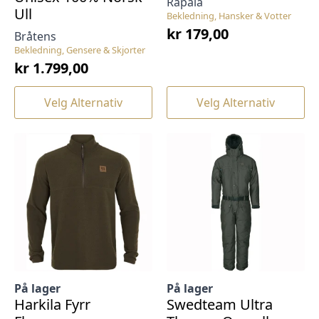
Rapala
Ull
Bekledning, Hansker & Votter
kr
179,00
Bråtens
Bekledning, Gensere & Skjorter
kr
1.799,00
Dette
Dette
Velg Alternativ
Velg Alternativ
produktet
produktet
har
har
flere
flere
varianter.
varianter.
Alternativene
Alternativene
kan
kan
velges
velges
på
på
produktsiden
produktsiden
På lager
På lager
Harkila Fyrr
Swedteam Ultra