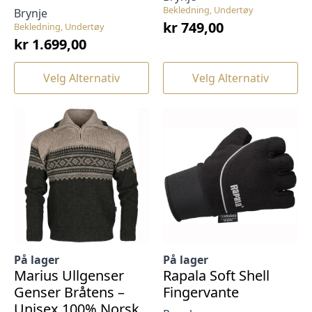
Bekledning, Undertøy
Brynje
kr
749,00
Bekledning, Undertøy
kr
1.699,00
Dette
Dette
Velg Alternativ
Velg Alternativ
produktet
produktet
har
har
flere
flere
varianter.
varianter.
Alternativene
Alternativene
kan
kan
velges
velges
på
på
produktsiden
produktsiden
På lager
På lager
Marius Ullgenser
Rapala Soft Shell
Genser Bråtens –
Fingervante
Unisex 100% Norsk