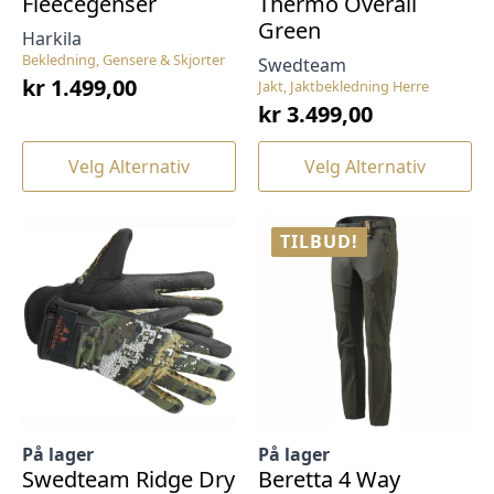
Fleecegenser
Thermo Overall
Green
Harkila
Bekledning, Gensere & Skjorter
Swedteam
kr
1.499,00
Jakt, Jaktbekledning Herre
kr
3.499,00
Dette
Dette
Velg Alternativ
Velg Alternativ
produktet
produktet
har
har
flere
flere
TILBUD!
varianter.
varianter.
Alternativene
Alternativene
kan
kan
velges
velges
på
på
produktsiden
produktsiden
På lager
På lager
Swedteam Ridge Dry
Beretta 4 Way