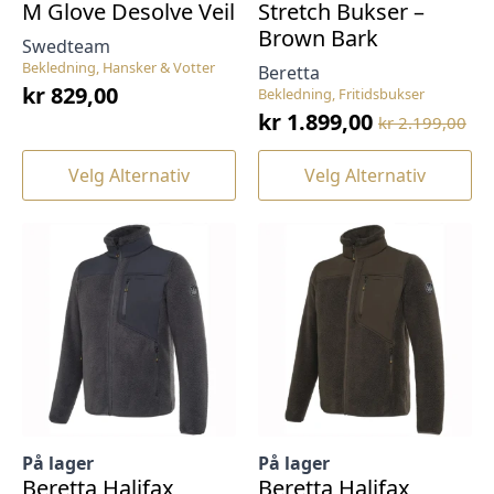
M Glove Desolve Veil
Stretch Bukser –
Brown Bark
Swedteam
Bekledning, Hansker & Votter
Beretta
kr
829,00
Bekledning, Fritidsbukser
kr
1.899,00
kr
2.199,00
Opprinnelig
Nåværende
pris
pris
Dette
Dette
Velg Alternativ
Velg Alternativ
var:
er:
produktet
produktet
har
har
kr 2.199,00.
kr 1.899,00.
flere
flere
varianter.
varianter.
Alternativene
Alternativene
kan
kan
velges
velges
på
på
produktsiden
produktsiden
På lager
På lager
Beretta Halifax
Beretta Halifax