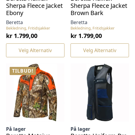
Sherpa Fleece Jacket
Sherpa Fleece Jacket
Ebony
Brown Bark
Beretta
Beretta
Bekledning, Fritidsjakker
Bekledning, Fritidsjakker
kr
1.799,00
kr
1.799,00
Dette
Dette
Velg Alternativ
Velg Alternativ
produktet
produktet
har
har
flere
flere
TILBUD!
varianter.
varianter.
Alternativene
Alternativene
kan
kan
velges
velges
på
på
produktsiden
produktsiden
På lager
På lager