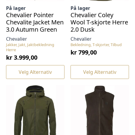
På lager
På lager
Chevalier Pointer
Chevalier Coley
Chevalite Jacket Men
Wool T-skjorte Herre
3.0 Autumn Green
2.0 Dusk
Chevalier
Chevalier
Jakker, Jakt, Jaktbekledning
Bekledning, T-skjorter, Tilbud
Herre
kr
799,00
kr
3.999,00
Dette
Dette
Velg Alternativ
Velg Alternativ
produktet
produktet
har
har
flere
flere
varianter.
varianter.
Alternativene
Alternativene
kan
kan
velges
velges
på
på
produktsiden
produktsiden