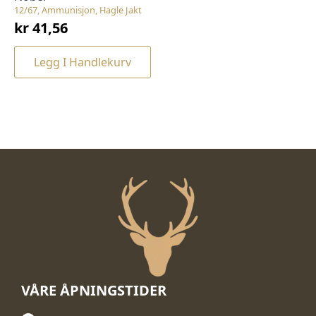
12/67, Ammunisjon, Hagle Jakt
kr
41,56
Legg I Handlekurv
VÅRE ÅPNINGSTIDER