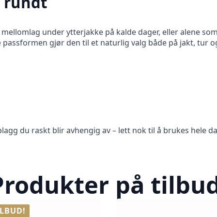
t rundt
ellomlag under ytterjakke på kalde dager, eller alene som e
assformen gjør den til et naturlig valg både på jakt, tur og
lagg du raskt blir avhengig av – lett nok til å brukes hele da
Produkter på tilbud
ILBUD!