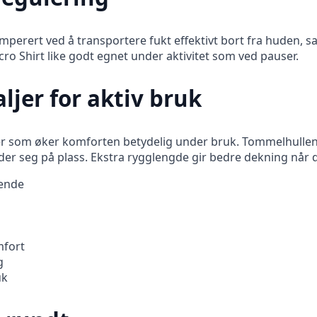
mperert ved å transportere fukt effektivt bort fra huden, 
ro Shirt like godt egnet under aktivitet som ved pauser.
jer for aktiv bruk
er som øker komforten betydelig under bruk. Tommelhullene
lder seg på plass. Ekstra rygglengde gir bedre dekning når 
rende
mfort
g
uk