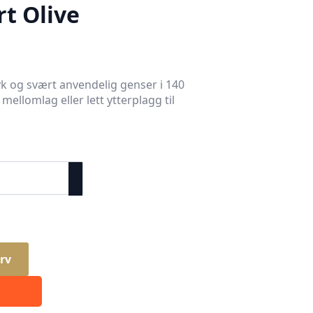
rt Olive
yk og svært anvendelig genser i 140
ellomlag eller lett ytterplagg til
rv