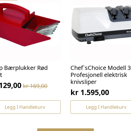
p Bærplukker Rød
Chef`sChoice Modell 3
t
Profesjonell elektrisk
knivsliper
129,00
kr
169,00
prinnelig
værende
kr
1.595,00
s
s
:
Legg I Handlekurv
Legg I Handlekurv
169,00.
129,00.