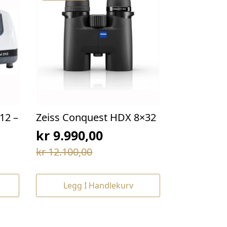
12 –
Zeiss Conquest HDX 8×32
kr
9.990,00
Opprinnelig
Nåværende
kr
12.100,00
pris
pris
var:
er:
Legg I Handlekurv
kr 12.100,00.
kr 9.990,00.