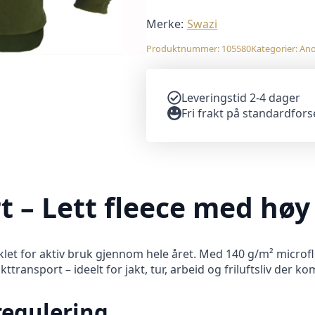
Merke:
Swazi
Produktnummer:
105580
Kategorier:
Ano
Leveringstid 2-4 dager
Fri frakt på standardfor
t – Lett fleece med høy
viklet for aktiv bruk gjennom hele året. Med 140 g/m² micro
kttransport – ideelt for jakt, tur, arbeid og friluftsliv der k
regulering