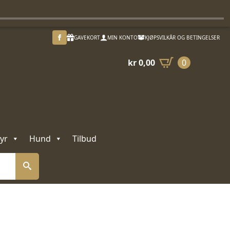
GAVEKORT
MIN KONTO
KJØPSVILKÅR OG BETINGELSER
kr
0,00
0
yr
Hund
Tilbud