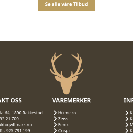
Se alle våre Tilbud
KT OSS
VAREMERKER
IN
ta 64, 1890 Rakkestad
Hikmicro
K
692 21 700
Zeiss
K
aktogvillmark.no
Fenix
M
 : 925 791 199
Crispi
K