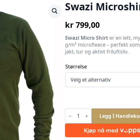
Swazi Microshi
kr
799,00
Swazi Micro Shirt
er en lett, m
g/m² microfleece – perfekt som m
jakt, tur og aktivt friluftsliv.
Størrelse
Swazi
Microshirt
Legg I Handleku
Olive
antall