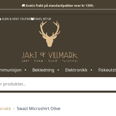
Fri frakt på standardpakker over 1399,-
🚚 Gratis frakt på standardpakker over kr 1399,-
KLIKK & HENT I BUTIKK
ENKEL RETUR
mmunisjon
Bekledning
Elektronikk
Fiskeutst
orakk
Swazi Microshirt Olive