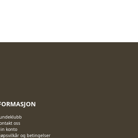
FORMASJON
undeklubb
ontakt oss
in konto
jøpsvilkår og betingelser