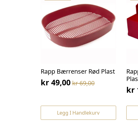
Rapp Bærrenser Rød Plast
Rap
Plas
kr
49,00
kr
69,00
Opprinnelig
Nåværende
kr
Op
Nå
pris
pris
pri
pri
var:
er:
var
er:
kr 69,00.
kr 49,00.
Legg I Handlekurv
kr 
kr 