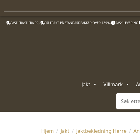
FAST FRAKT FRA 99,-
FRI FRAKT PÅ STANDARDPAKKER OVER 1399,-
RASK LEVERING
Jakt
Villmark
A
Søk
Hjem
Jakt
Jaktbekledning Herre
An