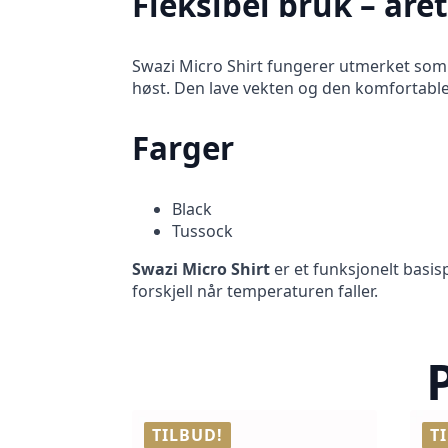
Fleksibel bruk – åre
Swazi Micro Shirt fungerer utmerket som m
høst. Den lave vekten og den komfortable p
Farger
Black
Tussock
Swazi Micro Shirt
er et funksjonelt basisp
forskjell når temperaturen faller.
TILBUD!
T