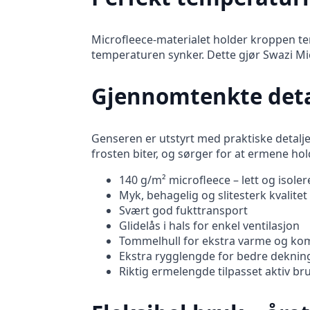
Microfleece-materialet holder kroppen te
temperaturen synker. Dette gjør Swazi Mic
Gjennomtenkte detal
Genseren er utstyrt med praktiske detalj
frosten biter, og sørger for at ermene ho
140 g/m² microfleece – lett og isole
Myk, behagelig og slitesterk kvalitet
Svært god fukttransport
Glidelås i hals for enkel ventilasjon
Tommelhull for ekstra varme og ko
Ekstra rygglengde for bedre deknin
Riktig ermelengde tilpasset aktiv br