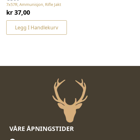
7x57R, Ammunisjon, Rifle Jakt
kr
37,00
Legg I Handlekurv
VÅRE ÅPNINGSTIDER