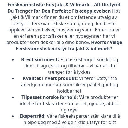
Ferskvannsfiske hos Jakt & Villmark – Alt Utstyret
Du Trenger for Den Perfekte Fiskeopplevelsen
Hos
Jakt & Villmark finner du et omfattende utvalg av
utstyr til ferskvannsfiske som gir deg den beste
opplevelsen ved elver, innsjøer og vann. Enten du er
en erfaren sportsfisker eller nybegynner, har vi
produkter som dekker alle dine behov.
Hvorfor Velge
Ferskvannsfiskeutstyr fra Jakt & Villmark?
Bredt sortiment:
Fra fiskestenger, sneller og
liner til agn, sluk og tilbehør – vi har alt du
trenger for å lykkes.
Kvalitet i hvert produkt:
Vi fører utstyr fra
anerkjente merker som sikrer pålitelighet og
holdbarhet.
Tilpasset norske forhold:
Våre produkter er
ideelle for fiskearter som ørret, gjedde, abbor
og røye.
Ekspertråd:
Våre fiskeeksperter står klare til å
hjelpe deg med å velge riktig utstyr for ditt