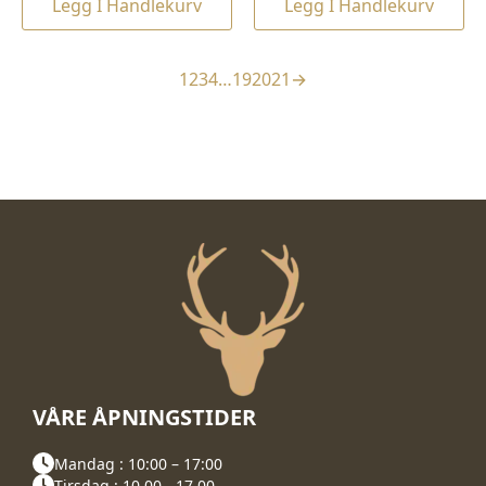
Legg I Handlekurv
Legg I Handlekurv
1
2
3
4
…
19
20
21
→
VÅRE ÅPNINGSTIDER
Mandag : 10:00 – 17:00
Tirsdag : 10.00 - 17.00