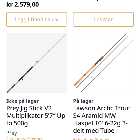
kr
2.579,00
Legg I Handlekurv
Les Mer
Ikke på lager
På lager
Prey Jig Stick V2
Lawson Arctic Trout
Multiplikator 5’7″ Up
S4 Aramid MW
to 500g
Haspel 10′ 6-22g 3-
delt med Tube
Prey
Fiskeutstyr, Stenger
Fiskeutstyr, Stenger