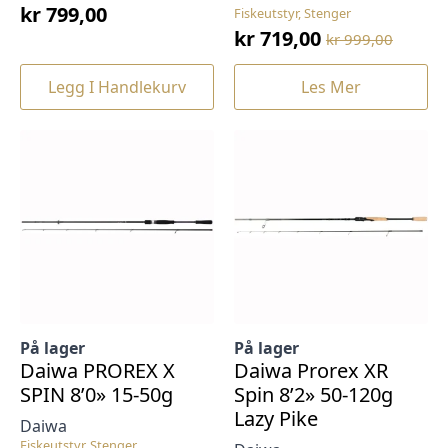
kr
799,00
Fiskeutstyr, Stenger
kr
719,00
kr
999,00
Opprinnelig
Nåværende
pris
pris
Legg I Handlekurv
Les Mer
var:
er:
kr 999,00.
kr 719,00.
På lager
På lager
Daiwa PROREX X
Daiwa Prorex XR
SPIN 8’0» 15-50g
Spin 8’2» 50-120g
Lazy Pike
Daiwa
Fiskeutstyr, Stenger