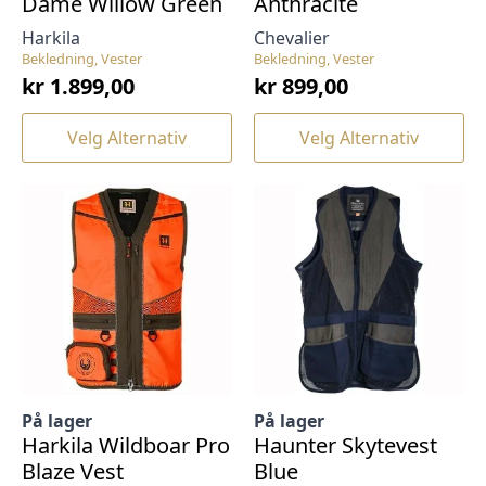
Dame Willow Green
Anthracite
Harkila
Chevalier
Bekledning, Vester
Bekledning, Vester
kr
1.899,00
kr
899,00
Dette
Dette
Velg Alternativ
Velg Alternativ
produktet
produktet
har
har
flere
flere
varianter.
varianter.
Alternativene
Alternativene
kan
kan
velges
velges
på
på
produktsiden
produktsiden
På lager
På lager
Harkila Wildboar Pro
Haunter Skytevest
Blaze Vest
Blue