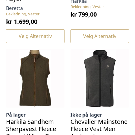
Harkila
Bekledning, Vester
Beretta
kr
799,00
Bekledning, Vester
kr
1.699,00
Dette
Dette
Velg Alternativ
Velg Alternativ
produktet
produktet
har
har
flere
flere
varianter.
varianter.
Alternativene
Alternativene
kan
kan
velges
velges
på
på
produktsiden
produktsiden
På lager
Ikke på lager
Harkila Sandhem
Chevalier Mainstone
Sherpavest Fleece
Fleece Vest Men