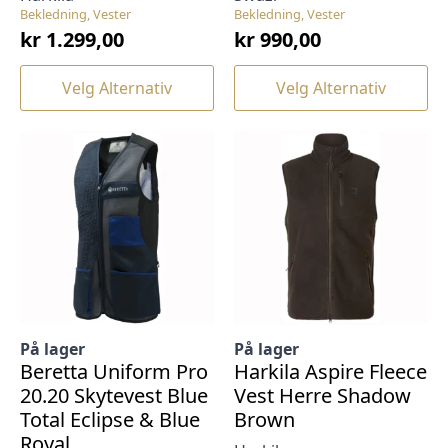
Bekledning, Vester
Bekledning, Vester
kr
1.299,00
kr
990,00
Dette
Dette
Velg Alternativ
Velg Alternativ
produktet
produktet
har
har
flere
flere
varianter.
varianter.
Alternativene
Alternativene
kan
kan
velges
velges
på
på
produktsiden
produktsiden
På lager
På lager
Beretta Uniform Pro
Harkila Aspire Fleece
20.20 Skytevest Blue
Vest Herre Shadow
Total Eclipse & Blue
Brown
Royal