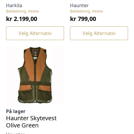
Harkila
Haunter
Bekledning, Vester
Bekledning, Vester
kr
2.199,00
kr
799,00
Dette
Dette
Velg Alternativ
Velg Alternativ
produktet
produktet
har
har
flere
flere
varianter.
varianter.
Alternativene
Alternativene
kan
kan
velges
velges
på
på
produktsiden
produktsiden
På lager
Haunter Skytevest
Olive Green