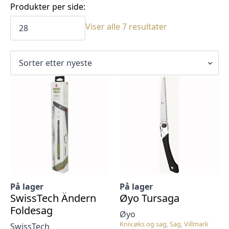
Produkter per side:
Sortert
Viser alle 7 resultater
etter
siste
På lager
På lager
SwissTech Ändern
Øyo Tursaga
Foldesag
Øyo
Kniv,øks og sag, Sag, Villmark
SwissTech