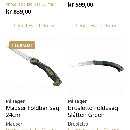
kr
599,00
Kniv,øks og sag, Sag, Villmark
kr
839,00
Legg I Handlekurv
Legg I Handlekurv
TILBUD!
På lager
På lager
Mauser Foldbar Sag
Brusletto Foldesag
24cm
Slåtten Green
Mauser
Brusletto
Kniv,øks og sag, Sag, Villmark
Kniv,øks og sag, Sag, Villmark