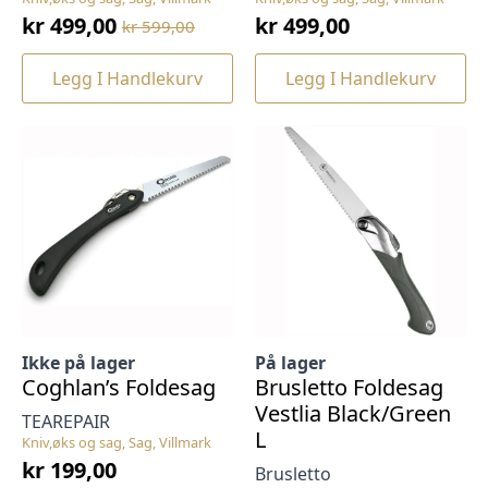
kr
499,00
kr
499,00
kr
599,00
Opprinnelig
Nåværende
pris
pris
Legg I Handlekurv
Legg I Handlekurv
var:
er:
kr 599,00.
kr 499,00.
Ikke på lager
På lager
Coghlan’s Foldesag
Brusletto Foldesag
Vestlia Black/Green
TEAREPAIR
L
Kniv,øks og sag, Sag, Villmark
kr
199,00
Brusletto