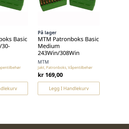
På lager
oks Basic
MTM Patronboks Basic
/30-
Medium
243Win/308Win
MTM
åpentilbehør
Jakt, Patronboks, Våpentilbehør
kr
169,00
ndlekurv
Legg I Handlekurv