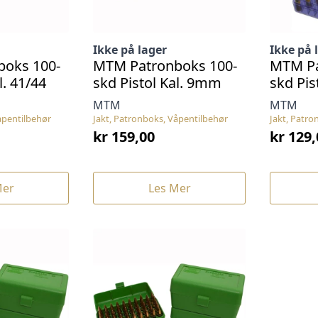
Ikke på lager
Ikke på 
oks 100-
MTM Patronboks 100-
MTM Pa
l. 41/44
skd Pistol Kal. 9mm
skd Pis
MTM
MTM
åpentilbehør
Jakt, Patronboks, Våpentilbehør
Jakt, Patro
kr
159,00
kr
129,
Mer
Les Mer