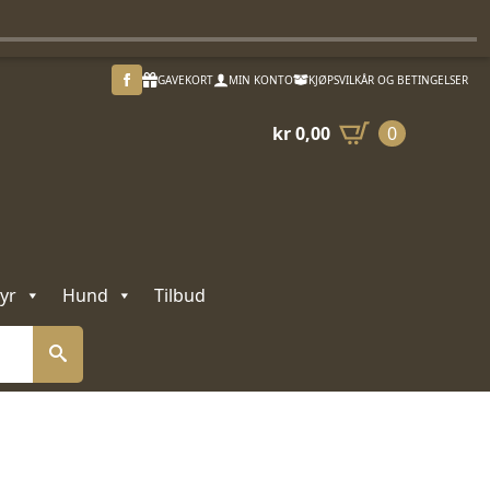
GAVEKORT
MIN KONTO
KJØPSVILKÅR OG BETINGELSER
kr
0,00
0
yr
Hund
Tilbud