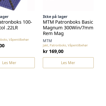
lager
Ikke på lager
tronboks 100-
MTM Patronboks Basic
tol .22LR
Magnum 300Win/7mm
Rem Mag
nboks, Våpentilbehør
MTM
00
Jakt, Patronboks, Våpentilbehør
kr
169,00
Les Mer
Les Mer