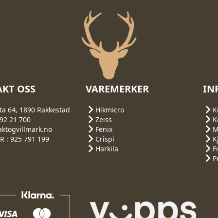
KT OSS
VAREMERKER
IN
ta 64, 1890 Rakkestad
Hikmicro
K
692 21 700
Zeiss
K
aktogvillmark.no
Fenix
M
 : 925 791 199
Crispi
K
Harkila
F
P