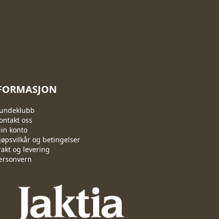
FORMASJON
undeklubb
ontakt oss
in konto
jøpsvilkår og betingelser
rakt og levering
ersonvern