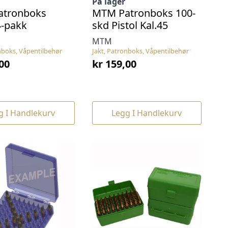
På lager
atronboks
MTM Patronboks 100-
4-pakk
skd Pistol Kal.45
MTM
nboks, Våpentilbehør
Jakt, Patronboks, Våpentilbehør
00
kr
159,00
g I Handlekurv
Legg I Handlekurv