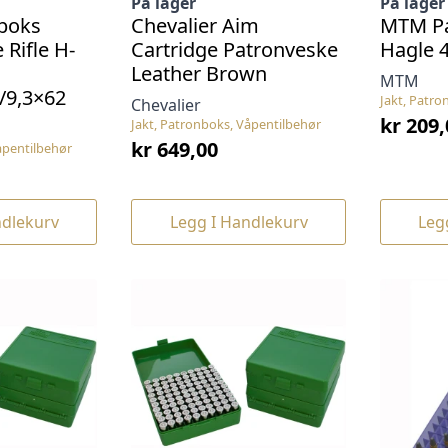
På lager
På lager
boks
Chevalier Aim
MTM P
 Rifle H-
Cartridge Patronveske
Hagle 
Leather Brown
MTM
/9,3×62
Jakt, Patro
Chevalier
kr
209,
Jakt, Patronboks, Våpentilbehør
kr
649,00
åpentilbehør
ndlekurv
Legg I Handlekurv
Leg