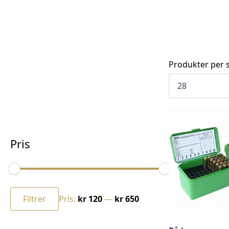
Produkter per s
Pris
Min.
Makspris
pris
Filtrer
Pris:
kr 120
—
kr 650