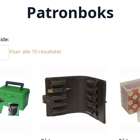
Patronboks
ide:
Sortert
Viser alle 10 resultater
etter
siste