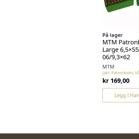
På lager
MTM Patronb
Large 6,5×55
06/9,3×62
MTM
Jakt, Patronboks, V
kr
169,00
Legg I Ha