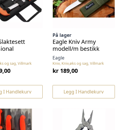
iden
produktsiden
På lager
Slaktesett
Eagle Kniv Army
ional
modell/m bestikk
Eagle
øks og sag, Villmark
Kniv, Kniv,øks og sag, Villmark
9,00
kr
189,00
g I Handlekurv
Legg I Handlekurv