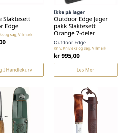
Ikke på lager
e Slaktesett
Outdoor Edge Jeger
r Edge
pakk Slaktesett
Orange 7-deler
øks og sag, Villmark
00
Outdoor Edge
Kniv, Kniv,øks og sag, Villmark
kr
995,00
g I Handlekurv
Les Mer