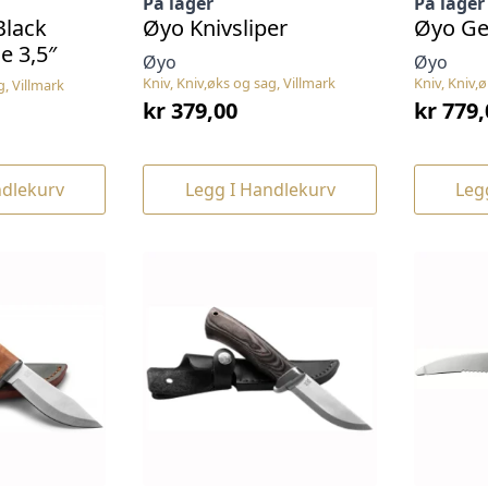
På lager
På lager
Black
Øyo Knivsliper
Øyo Gev
e 3,5″
Øyo
Øyo
Kniv, Kniv,øks og sag, Villmark
Kniv, Kniv,
g, Villmark
kr
379,00
kr
779,
ndlekurv
Legg I Handlekurv
Leg