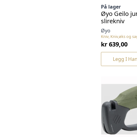
På lager
Øyo Geilo ju
slirekniv
Øyo
Kniv, Kniv,øks og sa
kr
639,00
Legg I Ha