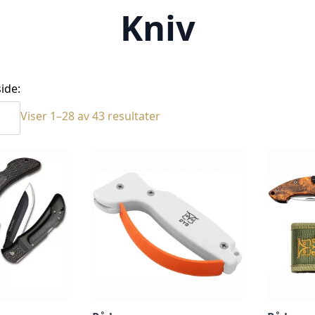
Kniv
ide:
Sortert
Viser 1–28 av 43 resultater
etter
siste