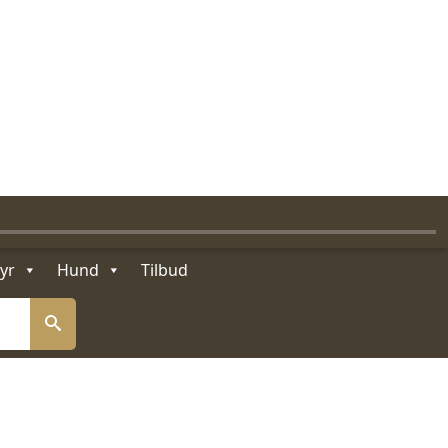
GAVEKORT
MIN KONTO
KJØPSVILKÅR OG BETINGELSER
kr
0,00
0
yr
Hund
Tilbud