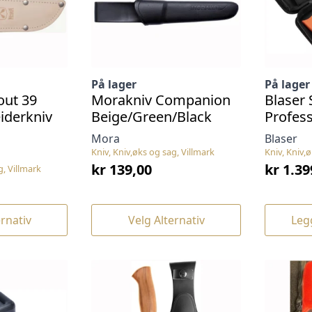
produkts
På lager
På lager
out 39
Morakniv Companion
Blaser 
iderkniv
Beige/Green/Black
Profess
Mora
Blaser
Kniv, Kniv,øks og sag, Villmark
Kniv, Kniv,
kr
139,00
kr
1.39
g, Villmark
Dette
ernativ
Velg Alternativ
Leg
produktet
har
flere
varianter.
Alternativene
kan