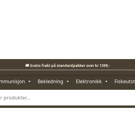
Fri frakt på standardpakker over 1399,-
🚚 Gratis frakt på standardpakker over kr 1399,-
KLIKK & HENT I BUTIKK
ENKEL RETUR
mmunisjon
Bekledning
Elektronikk
Fiskeutst