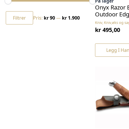
På lager
Onyx Razor 
Min.
Makspris
Outdoor Edg
pris
Filtrer
Pris:
kr 90
—
kr 1.900
Kniv, Kniv,øks og sa
kr
495,00
Legg I Ha