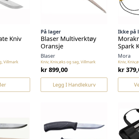
På lager
Ikke på 
ate Kniv
Blaser Multiverktøy
Morakn
Oransje
Spark K
Blaser
Mora
g, Villmark
Kniv, Kniv,øks og sag, Villmark
Kniv, Kniv,
kr
899,00
kr
379,
Dette
Mer
Legg I Handlekurv
Ve
produkte
har
flere
varianter
Alternat
kan
velges
på