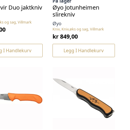
På lager
ir Duo jaktkniv
Øyo Jotunheimen
slirekniv
øks og sag, Villmark
Øyo
00
Kniv, Kniv,øks og sag, Villmark
kr
849,00
g I Handlekurv
Legg I Handlekurv