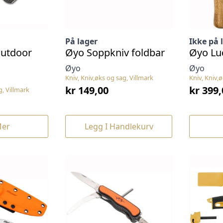
På lager
Ikke på 
utdoor
Øyo Soppkniv foldbar
Øyo Lu
Øyo
Øyo
Kniv, Kniv,øks og sag, Villmark
Kniv, Kniv,
kr
149,00
kr
399,
g, Villmark
Mer
Legg I Handlekurv