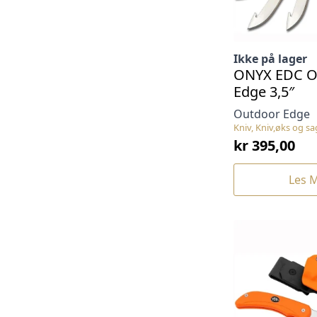
Ikke på lager
ONYX EDC O
Edge 3,5″
Outdoor Edge
Kniv, Kniv,øks og sa
kr
395,00
Les 