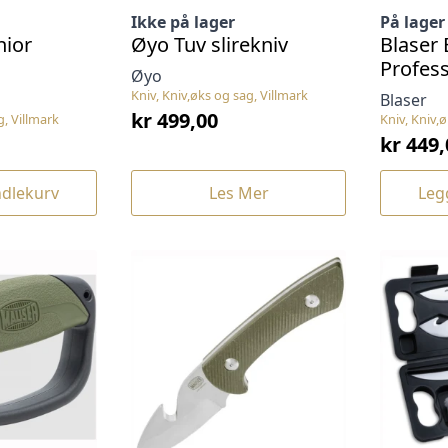
Ikke på lager
På lager
nior
Øyo Tuv slirekniv
Blaser
Profess
Øyo
Kniv, Kniv,øks og sag, Villmark
Blaser
kr
499,00
g, Villmark
Kniv, Kniv,
kr
449,
ndlekurv
Les Mer
Leg