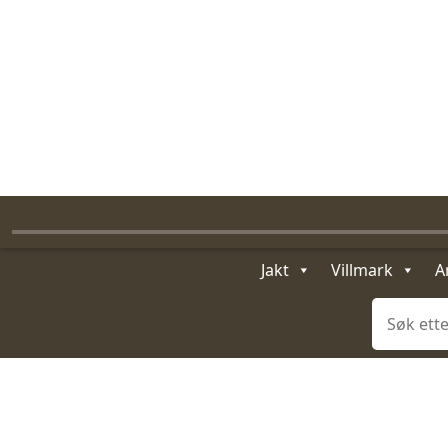
FAST FRAKT FRA 99,-
FRI FRAKT PÅ STANDARDPAKKER OVER 1399,-
RASK LEVERING
Jakt
Villmark
A
Søk