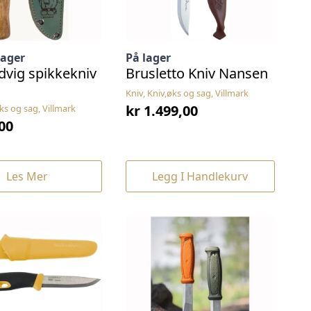
lager
På lager
dvig spikkekniv
Brusletto Kniv Nansen
Kniv, Kniv,øks og sag, Villmark
kr
1.499,00
øks og sag, Villmark
00
Les Mer
Legg I Handlekurv