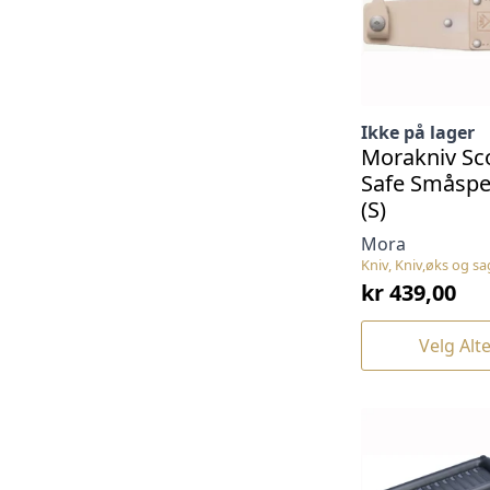
Ikke på lager
Morakniv Sc
Safe Småspe
(S)
Mora
Kniv, Kniv,øks og sa
kr
439,00
Dette
Velg Alt
produktet
har
flere
varianter.
Alternativene
kan