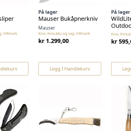
På lager
På lager
liper
Mauser Bukåpnerkniv
WildLit
Outdoo
Mauser
g, Villmark
Kniv, Kniv,øks og sag, Villmark
Kniv, Kniv,
kr
1.299,00
kr
595,
ndlekurv
Legg I Handlekurv
Leg