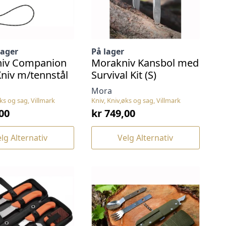
lager
På lager
iv Companion
Morakniv Kansbol med
niv m/tennstål
Survival Kit (S)
Mora
øks og sag, Villmark
Kniv, Kniv,øks og sag, Villmark
00
kr
749,00
Dette
lg Alternativ
Velg Alternativ
t
produktet
har
flere
.
varianter.
ivene
Alternativene
kan
velges
på