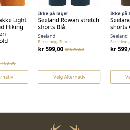
Ikke på lager
Ikke på 
kke Light
Seeland Rowan stretch
Seelan
id Hiking
shorts Blå
shorts
en
Seeland
Seeland
old
Bekledning, Shorts
Bekledning
kr
599,00
kr
599,
kr
899,00
Opprinnelig
Nåværende
Opprin
Nåvær
pris
pris
pris
pris
.199,00
g
var:
er:
var:
er:
kr 899,00.
kr 599,00.
kr 899,
kr 599,
Dette
Dette
ernativ
Velg Alternativ
Ve
produktet
produkte
har
har
flere
flere
varianter.
varianter
Alternativene
Alternat
kan
kan
velges
velges
på
på