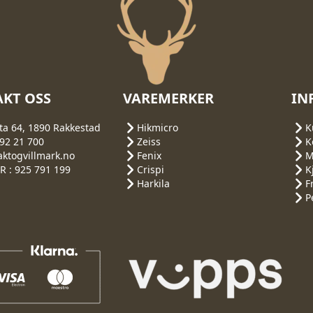
produktsiden
produkts
KT OSS
VAREMERKER
IN
ta 64, 1890 Rakkestad
Hikmicro
K
692 21 700
Zeiss
K
aktogvillmark.no
Fenix
M
 : 925 791 199
Crispi
K
Harkila
F
P