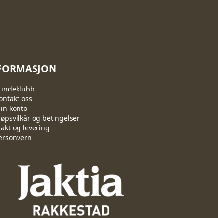
iden
produktsiden
FORMASJON
undeklubb
ontakt oss
in konto
jøpsvilkår og betingelser
rakt og levering
ersonvern