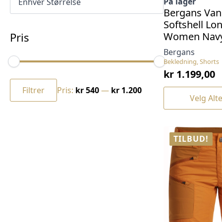
På lager
Bergans Van
Softshell Lo
Pris
Women Navy
Bergans
Bekledning, Shorts
kr
1.199,00
Min.
Makspris
pris
Filtrer
Pris:
kr 540
—
kr 1.200
Dette
Velg Alt
produktet
har
flere
varianter.
TILBUD!
Alternativene
kan
velges
på
produktsiden