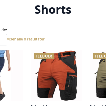
Shorts
ide:
Sortert
Viser alle 8 resultater
etter
siste
TILBUD!
TILB