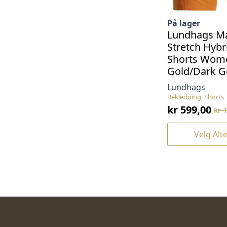
På lager
Lundhags Ma
Stretch Hybr
Shorts Wom
Gold/Dark G
Lundhags
Bekledning, Shorts
kr
599,00
kr
1
Opprinneli
Nåværende
pris
pris
Dette
Velg Alt
var:
er:
produktet
har
kr 1.199,00.
kr 599,00.
flere
varianter.
Alternativene
kan
velges
på