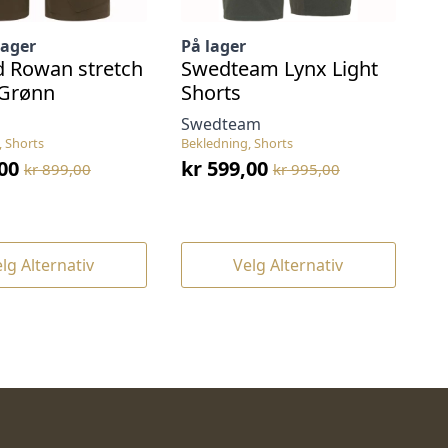
lager
På lager
d Rowan stretch
Swedteam Lynx Light
 Grønn
Shorts
Swedteam
, Shorts
Bekledning, Shorts
00
kr
599,00
kr
899,00
kr
995,00
nelig
ende
Opprinnelig
Nåværende
pris
pris
var:
er:
00.
00.
kr 995,00.
kr 599,00.
Dette
lg Alternativ
Velg Alternativ
t
produktet
har
flere
.
varianter.
ivene
Alternativene
kan
velges
på