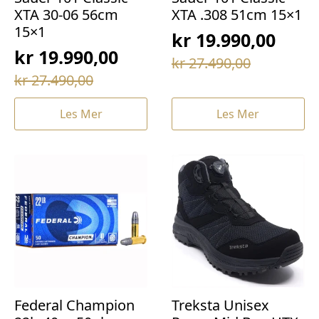
XTA 30-06 56cm
XTA .308 51cm 15×1
15×1
kr
19.990,00
kr
19.990,00
Opprinnelig
Nåværende
kr
27.490,00
Opprinnelig
Nåværende
pris
pris
kr
27.490,00
pris
pris
var:
er:
Les Mer
Les Mer
var:
er:
kr 27.490,00.
kr 19.990,00.
kr 27.490,00.
kr 19.990,00.
Federal Champion
Treksta Unisex