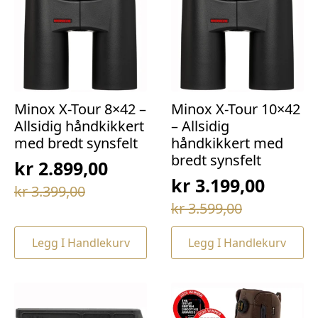
Minox X-Tour 8×42 –
Minox X-Tour 10×42
Allsidig håndkikkert
– Allsidig
med bredt synsfelt
håndkikkert med
bredt synsfelt
kr
2.899,00
kr
3.199,00
Opprinnelig
Nåværende
kr
3.399,00
Opprinnelig
Nåværende
pris
pris
kr
3.599,00
pris
pris
var:
er:
Legg I Handlekurv
Legg I Handlekurv
var:
er:
kr 3.399,00.
kr 2.899,00.
kr 3.599,00.
kr 3.199,00.