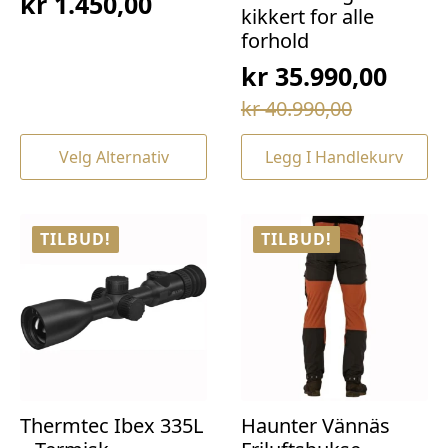
kr
1.450,00
kikkert for alle
forhold
kr
35.990,00
Opprinnelig
Nåværende
kr
40.990,00
pris
pris
Dette
Velg Alternativ
Legg I Handlekurv
var:
er:
produktet
har
kr 40.990,00.
kr 35.990,00.
flere
varianter.
TILBUD!
TILBUD!
Alternativene
kan
velges
på
produktsiden
Thermtec Ibex 335L
Haunter Vännäs