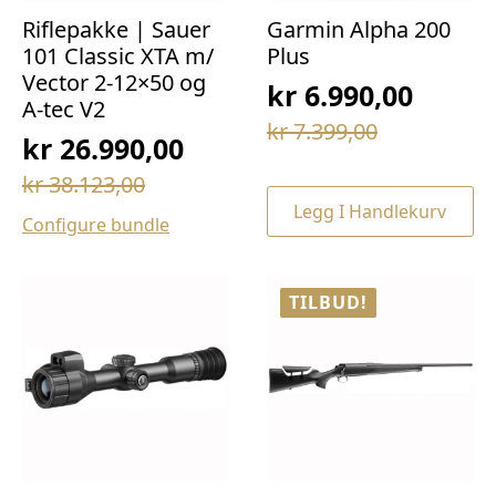
Riflepakke | Sauer
Garmin Alpha 200
101 Classic XTA m/
Plus
Vector 2-12×50 og
kr
6.990,00
A-tec V2
Opprinnelig
Nåværende
kr
7.399,00
kr
26.990,00
pris
pris
Opprinnelig
Nåværende
kr
38.123,00
var:
er:
pris
pris
Legg I Handlekurv
kr 7.399,00.
kr 6.990,00.
Configure bundle
var:
er:
kr 38.123,00.
kr 26.990,00.
TILBUD!