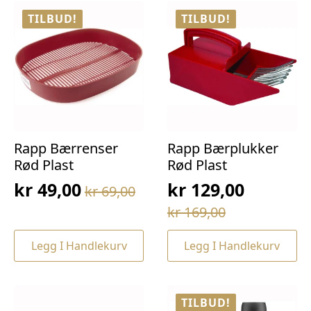
TILBUD!
TILBUD!
Rapp Bærrenser
Rapp Bærplukker
Rød Plast
Rød Plast
kr
49,00
kr
129,00
kr
69,00
Opprinnelig
Nåværende
Opprinnelig
Nåværende
kr
169,00
pris
pris
pris
pris
var:
er:
Legg I Handlekurv
Legg I Handlekurv
var:
er:
kr 69,00.
kr 49,00.
kr 169,00.
kr 129,00.
TILBUD!