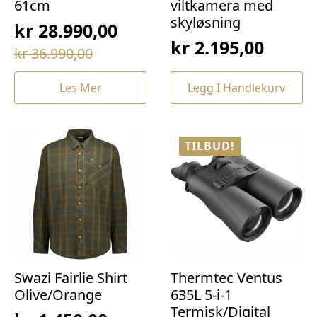
61cm
viltkamera med
skyløsning
kr
28.990,00
kr
2.195,00
Opprinnelig
Nåværende
kr
36.990,00
pris
pris
Les Mer
Legg I Handlekurv
var:
er:
kr 36.990,00.
kr 28.990,00.
TILBUD!
Swazi Fairlie Shirt
Thermtec Ventus
Olive/Orange
635L 5-i-1
Termisk/Digital