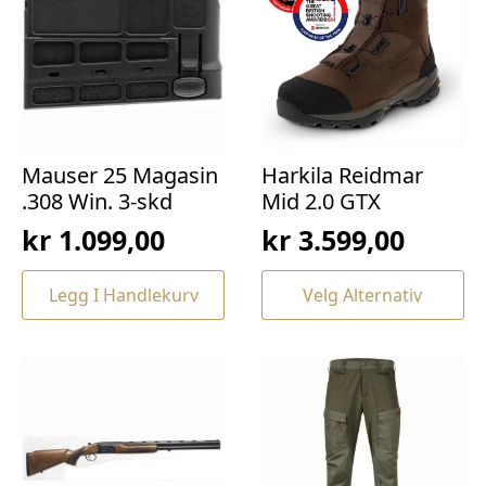
Mauser 25 Magasin
Harkila Reidmar
.308 Win. 3-skd
Mid 2.0 GTX
kr
1.099,00
kr
3.599,00
Dette
Legg I Handlekurv
Velg Alternativ
produktet
har
flere
varianter.
Alternativene
kan
velges
på