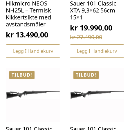
Hikmicro NEOS
Sauer 101 Classic
NH25L – Termisk
XTA 9,3×62 56cm
Kikkertsikte med
15×1
avstandsmåler
kr
19.990,00
kr
13.490,00
Opprinnelig
Nåværende
kr
27.490,00
pris
pris
Legg I Handlekurv
Legg I Handlekurv
var:
er:
kr 27.490,00.
kr 19.990,00.
TILBUD!
TILBUD!
Sauer 101 Classic
Sauer 101 Classic