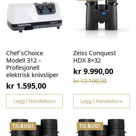
Chef`sChoice
Zeiss Conquest
Modell 312 –
HDX 8×32
Profesjonell
kr
9.990,00
elektrisk knivsliper
Opprinnelig
Nåværende
kr
12.100,00
kr
1.595,00
pris
pris
var:
er:
Legg I Handlekurv
Legg I Handlekurv
kr 12.100,00.
kr 9.990,00.
TILBUD!
TILBUD!