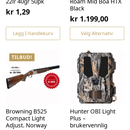
22lr 40gr 50pk
Roam Mid Boa HTX
Black
kr
1,29
kr
1.199,00
Dette
Legg I Handlekurv
Velg Alternativ
produktet
har
flere
varianter.
TILBUD!
Alternativene
kan
velges
på
produktsiden
Browning B525
Hunter OBI Light
Compact Light
Plus –
Adjust. Norway
brukervennlig