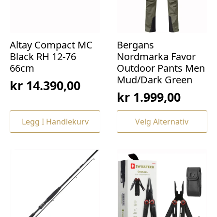
produktsiden
Altay Compact MC
Bergans
Black RH 12-76
Nordmarka Favor
66cm
Outdoor Pants Men
Mud/Dark Green
kr
14.390,00
kr
1.999,00
Dette
Legg I Handlekurv
Velg Alternativ
produktet
har
flere
varianter.
Alternativene
kan
velges
på
produktsiden