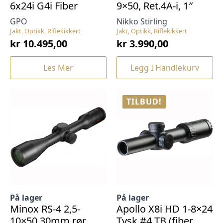
6x24i G4i Fiber
9×50, Ret.4A-i, 1″
GPO
Nikko Stirling
Jakt, Optikk, Riflekikkert
Jakt, Optikk, Riflekikkert
kr
10.495,00
kr
3.990,00
Les Mer
Legg I Handlekurv
TILBUD!
På lager
På lager
Minox RS-4 2,5-
Apollo X8i HD 1-8×24
10×50 30mm rør
Tysk #4 TB (fiber