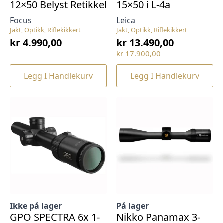
12×50 Belyst Retikkel
15×50 i L-4a
Focus
Leica
Jakt, Optikk, Riflekikkert
Jakt, Optikk, Riflekikkert
kr
4.990,00
kr
13.490,00
Opprinnelig
Nåværende
kr
17.900,00
pris
pris
var:
er:
Legg I Handlekurv
Legg I Handlekurv
kr 17.900,00.
kr 13.490,00.
Ikke på lager
På lager
GPO SPECTRA 6x 1-
Nikko Panamax 3-