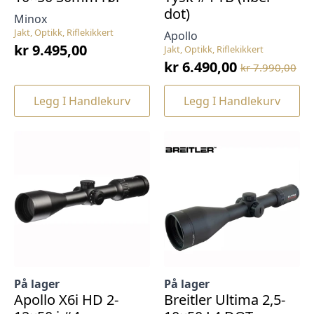
dot)
Minox
Jakt, Optikk, Riflekikkert
Apollo
kr
9.495,00
Jakt, Optikk, Riflekikkert
kr
6.490,00
kr
7.990,00
Opprinnelig
Nåværende
pris
pris
Legg I Handlekurv
Legg I Handlekurv
var:
er:
kr 7.990,00.
kr 6.490,00.
På lager
På lager
Apollo X6i HD 2-
Breitler Ultima 2,5-