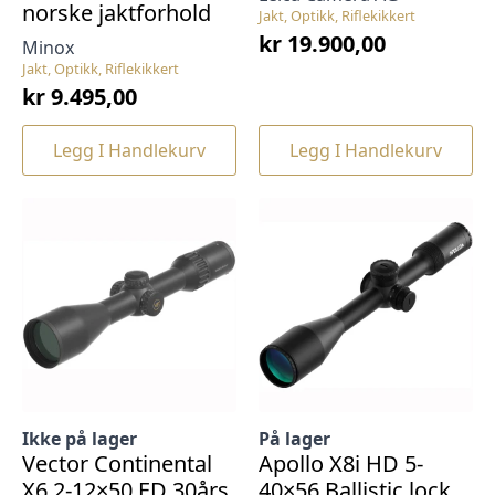
norske jaktforhold
Jakt, Optikk, Riflekikkert
kr
19.900,00
Minox
Jakt, Optikk, Riflekikkert
kr
9.495,00
Legg I Handlekurv
Legg I Handlekurv
Ikke på lager
På lager
Vector Continental
Apollo X8i HD 5-
X6 2-12×50 ED 30års
40×56 Ballistic lock