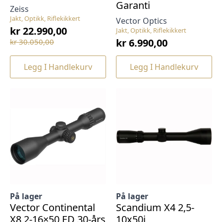
Garanti
Zeiss
Jakt, Optikk, Riflekikkert
Vector Optics
kr
22.990,00
Jakt, Optikk, Riflekikkert
Opprinnelig
Nåværende
kr
6.990,00
kr
30.050,00
pris
pris
var:
er:
Legg I Handlekurv
Legg I Handlekurv
kr 30.050,00.
kr 22.990,00.
På lager
På lager
Vector Continental
Scandium X4 2,5-
X8 2-16×50 ED 30-års
10x50i