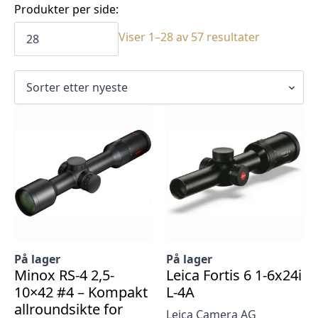
Produkter per side:
Sortert
Viser 1–28 av 57 resultater
etter
siste
På lager
På lager
Minox RS-4 2,5-
Leica Fortis 6 1-6x24i
10×42 #4 – Kompakt
L-4A
allroundsikte for
Leica Camera AG