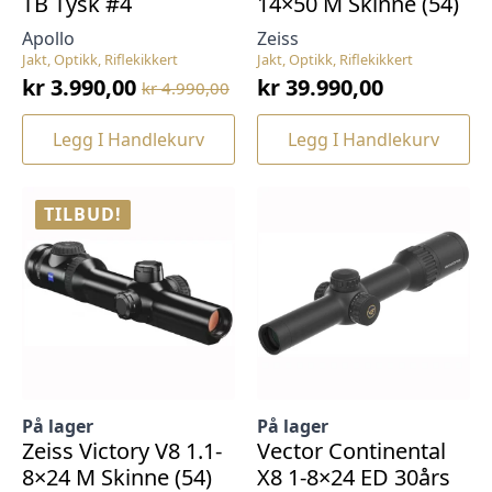
TB Tysk #4
14×50 M Skinne (54)
Apollo
Zeiss
Jakt, Optikk, Riflekikkert
Jakt, Optikk, Riflekikkert
kr
3.990,00
kr
39.990,00
kr
4.990,00
Opprinnelig
Nåværende
pris
pris
Legg I Handlekurv
Legg I Handlekurv
var:
er:
kr 4.990,00.
kr 3.990,00.
TILBUD!
På lager
På lager
Zeiss Victory V8 1.1-
Vector Continental
8×24 M Skinne (54)
X8 1-8×24 ED 30års