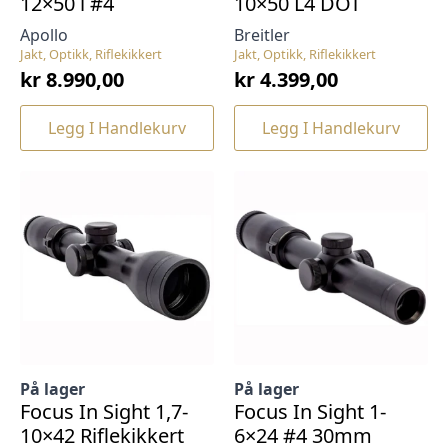
12×50 i #4
10×50 L4 DOT
Apollo
Breitler
Jakt, Optikk, Riflekikkert
Jakt, Optikk, Riflekikkert
kr
8.990,00
kr
4.399,00
Legg I Handlekurv
Legg I Handlekurv
På lager
På lager
Focus In Sight 1,7-
Focus In Sight 1-
10×42 Riflekikkert
6×24 #4 30mm