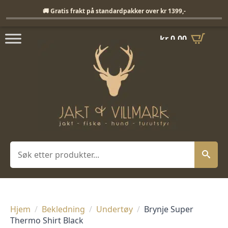
Fri frakt på standardpakker over 1399,-
🚚 Gratis frakt på standardpakker over kr 1399,-
kr
0,00
Søk
Hjem
Bekledning
Undertøy
Brynje Super
Thermo Shirt Black