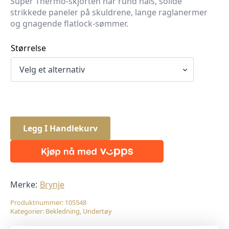
Super Thermo-skjorten har rund hals, solide
strikkede paneler på skuldrene, lange raglanermer
og gnagende flatlock-sømmer.
Størrelse
Legg I Handlekurv
Merke:
Brynje
Produktnummer:
105548
Kategorier:
Bekledning
,
Undertøy