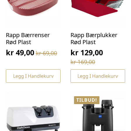
Rapp Bærrenser
Rapp Bærplukker
Rød Plast
Rød Plast
kr
49,00
kr
129,00
kr
69,00
Opprinnelig
Nåværende
Opprinnelig
Nåværende
kr
169,00
pris
pris
pris
pris
var:
er:
Legg I Handlekurv
Legg I Handlekurv
var:
er:
kr 69,00.
kr 49,00.
kr 169,00.
kr 129,00.
TILBUD!