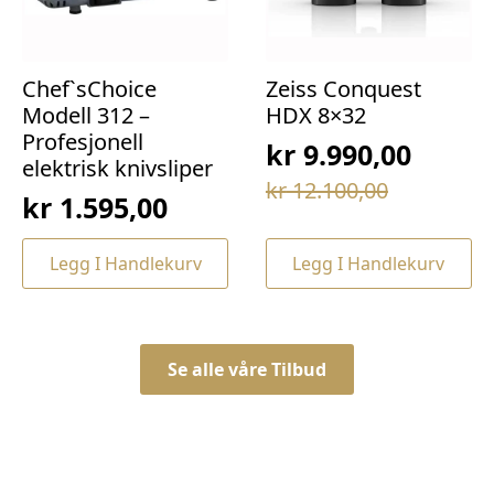
Chef`sChoice
Zeiss Conquest
Modell 312 –
HDX 8×32
Profesjonell
kr
9.990,00
elektrisk knivsliper
Opprinnelig
Nåværende
kr
12.100,00
kr
1.595,00
pris
pris
var:
er:
Legg I Handlekurv
Legg I Handlekurv
kr 12.100,00.
kr 9.990,00.
Se alle våre Tilbud