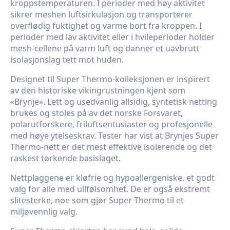
kroppstemperaturen. I perioder med høy aktivitet
sikrer meshen luftsirkulasjon og transporterer
overflødig fuktighet og varme bort fra kroppen. I
perioder med lav aktivitet eller i hvileperioder holder
mesh-cellene på varm luft og danner et uavbrutt
isolasjonslag tett mot huden.
Designet til Super Thermo-kolleksjonen er inspirert
av den historiske vikingrustningen kjent som
«Brynje». Lett og usedvanlig allsidig, syntetisk netting
brukes og stoles på av det norske Forsvaret,
polarutforskere, friluftsentusiaster og profesjonelle
med høye ytelseskrav. Tester har vist at Brynjes Super
Thermo-nett er det mest effektive isolerende og det
raskest tørkende basislaget.
Nettplaggene er kløfrie og hypoallergeniske, et godt
valg for alle med ullfølsomhet. De er også ekstremt
slitesterke, noe som gjør Super Thermo til et
miljøvennlig valg.