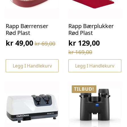
Rapp Bærrenser
Rapp Bærplukker
Rød Plast
Rød Plast
kr
49,00
kr
129,00
kr
69,00
Opprinnelig
Nåværende
Opprinnelig
Nåværende
kr
169,00
pris
pris
pris
pris
var:
er:
Legg I Handlekurv
Legg I Handlekurv
var:
er:
kr 69,00.
kr 49,00.
kr 169,00.
kr 129,00.
TILBUD!