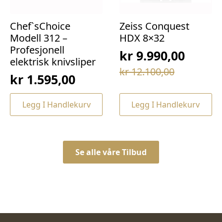
Chef`sChoice
Zeiss Conquest
Modell 312 –
HDX 8×32
Profesjonell
kr
9.990,00
elektrisk knivsliper
Opprinnelig
Nåværende
kr
12.100,00
kr
1.595,00
pris
pris
var:
er:
Legg I Handlekurv
Legg I Handlekurv
kr 12.100,00.
kr 9.990,00.
Se alle våre Tilbud