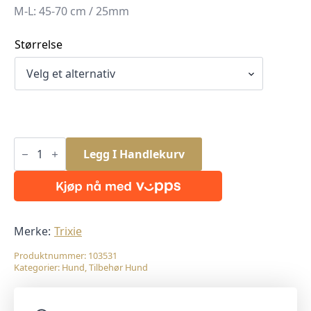
M-L: 45-70 cm / 25mm
Størrelse
Reim
Til
Legg I Handlekurv
Bilbelte
45-
70cm/25mm
M/Karabinkrok
antall
Merke:
Trixie
Produktnummer:
103531
Kategorier:
Hund
,
Tilbehør Hund