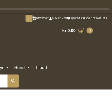
GAVEKORT
MIN KONTO
KJØPSVILKÅR OG BETINGELSER
kr
0,00
0
yr
Hund
Tilbud