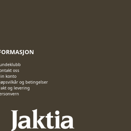
FORMASJON
undeklubb
ontakt oss
in konto
jøpsvilkår og betingelser
rakt og levering
ersonvern