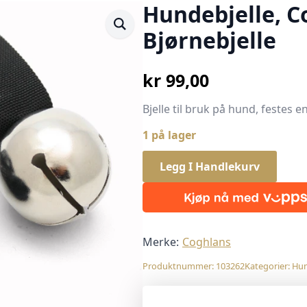
Hundebjelle, C
Bjørnebjelle
kr
99,00
Bjelle til bruk på hund, festes 
1 på lager
Legg I Handlekurv
Merke:
Coghlans
Produktnummer:
103262
Kategorier:
Hu