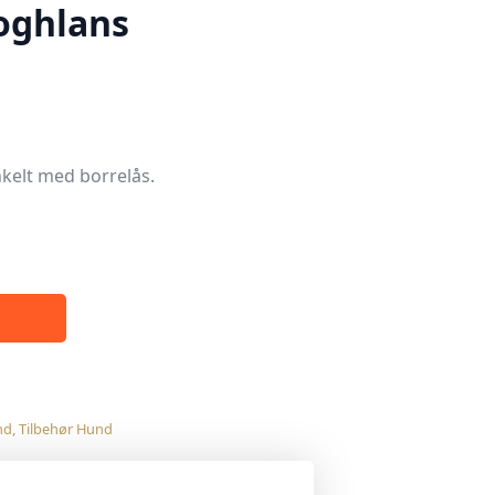
oghlans
enkelt med borrelås.
nd
,
Tilbehør Hund