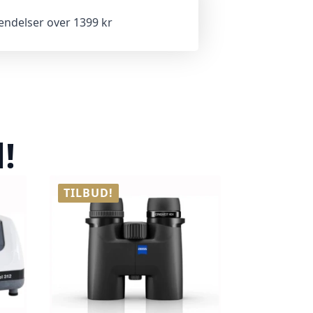
sendelser over 1399 kr
!
TILBUD!