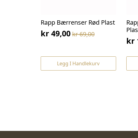
Rapp Bærrenser Rød Plast
Rap
Plas
kr
49,00
kr
69,00
Opprinnelig
Nåværende
kr
Op
Nå
pris
pris
pri
pri
var:
er:
var
er:
kr 69,00.
kr 49,00.
Legg I Handlekurv
kr 
kr 