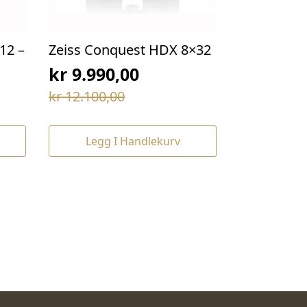
12 –
Zeiss Conquest HDX 8×32
kr
9.990,00
Opprinnelig
Nåværende
kr
12.100,00
pris
pris
var:
er:
Legg I Handlekurv
kr 12.100,00.
kr 9.990,00.