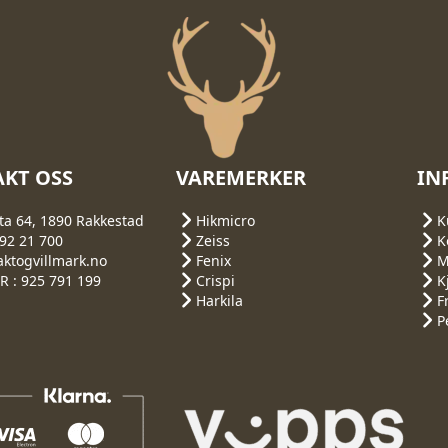
KT OSS
VAREMERKER
IN
ta 64, 1890 Rakkestad
Hikmicro
K
692 21 700
Zeiss
K
aktogvillmark.no
Fenix
M
 : 925 791 199
Crispi
K
Harkila
F
P