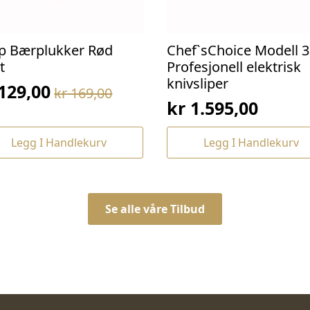
p Bærplukker Rød
Chef`sChoice Modell 3
t
Profesjonell elektrisk
knivsliper
129,00
kr
169,00
prinnelig
værende
kr
1.595,00
s
s
:
Legg I Handlekurv
Legg I Handlekurv
169,00.
129,00.
Se alle våre Tilbud