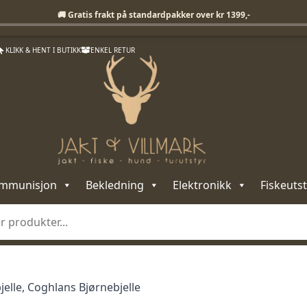
Fri frakt på standardpakker over 1399,-
🚚 Gratis frakt på standardpakker over kr 1399,-
KLIKK & HENT I BUTIKK
ENKEL RETUR
mmunisjon
Bekledning
Elektronikk
Fiskeutst
elle, Coghlans Bjørnebjelle