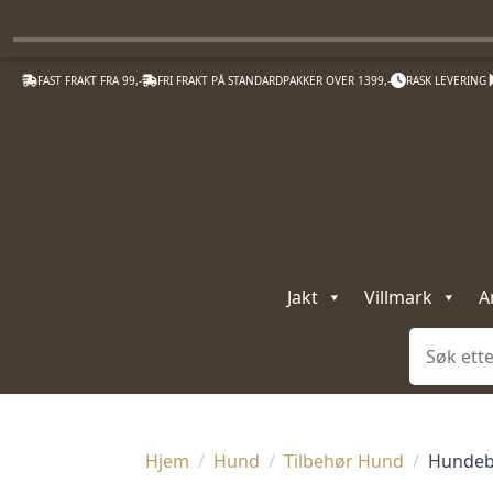
FAST FRAKT FRA 99,-
FRI FRAKT PÅ STANDARDPAKKER OVER 1399,-
RASK LEVERING
Jakt
Villmark
A
Søk
Hjem
Hund
Tilbehør Hund
Hundebj