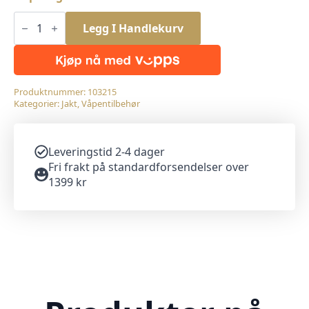
Norsk
Jaktreim,
Legg I Handlekurv
Skytereim,
Jegerstropp
antall
Produktnummer:
103215
Kategorier:
Jakt
,
Våpentilbehør
Leveringstid 2-4 dager
Fri frakt på standardforsendelser over
1399 kr