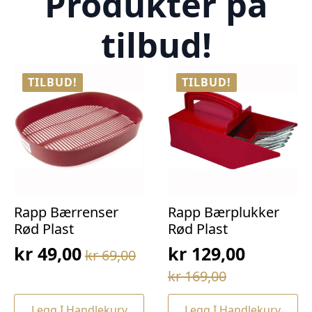
Produkter på
tilbud!
TILBUD!
TILBUD!
Rapp Bærrenser
Rapp Bærplukker
Rød Plast
Rød Plast
kr
49,00
kr
129,00
kr
69,00
Opprinnelig
Nåværende
Opprinnelig
Nåværende
kr
169,00
pris
pris
pris
pris
var:
er:
Legg I Handlekurv
Legg I Handlekurv