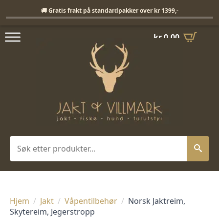
Fri frakt på standardpakker over 1399,-
🚚 Gratis frakt på standardpakker over kr 1399,-
kr
0,00
Søk
Hjem
Jakt
Våpentilbehør
Norsk Jaktreim,
Skytereim, Jegerstropp