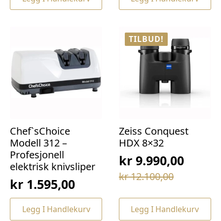
var:
er:
kr 69,00.
kr 49,00.
kr 169,00.
kr 129,00.
TILBUD!
Chef`sChoice
Zeiss Conquest
Modell 312 –
HDX 8×32
Profesjonell
kr
9.990,00
elektrisk knivsliper
Opprinnelig
Nåværende
kr
12.100,00
kr
1.595,00
pris
pris
var:
er:
Legg I Handlekurv
Legg I Handlekurv
kr 12.100,00.
kr 9.990,00.