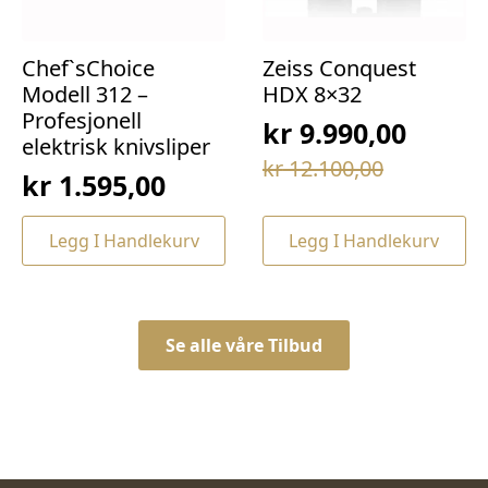
Chef`sChoice
Zeiss Conquest
Modell 312 –
HDX 8×32
Profesjonell
kr
9.990,00
elektrisk knivsliper
Opprinnelig
Nåværende
kr
12.100,00
kr
1.595,00
pris
pris
var:
er:
Legg I Handlekurv
Legg I Handlekurv
kr 12.100,00.
kr 9.990,00.
Se alle våre Tilbud