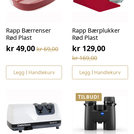
Rapp Bærrenser
Rapp Bærplukker
Rød Plast
Rød Plast
kr
49,00
kr
129,00
kr
69,00
Opprinnelig
Nåværende
Opprinnelig
Nåværende
kr
169,00
pris
pris
pris
pris
var:
er:
Legg I Handlekurv
Legg I Handlekurv
var:
er:
kr 69,00.
kr 49,00.
kr 169,00.
kr 129,00.
TILBUD!