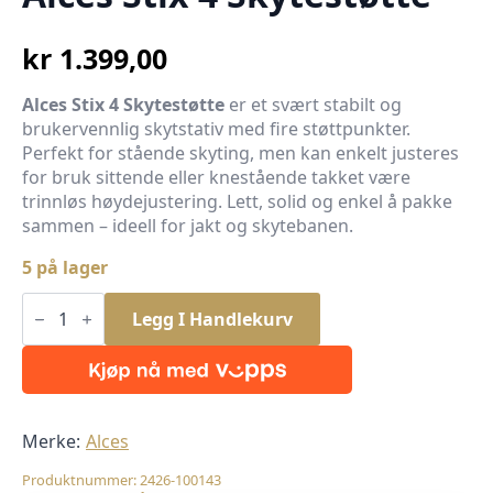
kr
1.399,00
Alces Stix 4 Skytestøtte
er et svært stabilt og
brukervennlig skytstativ med fire støttpunkter.
Perfekt for stående skyting, men kan enkelt justeres
for bruk sittende eller knestående takket være
trinnløs høydejustering. Lett, solid og enkel å pakke
sammen – ideell for jakt og skytebanen.
5 på lager
Alces
Stix
Legg I Handlekurv
4
Skytestøtte
antall
Merke:
Alces
Produktnummer:
2426-100143