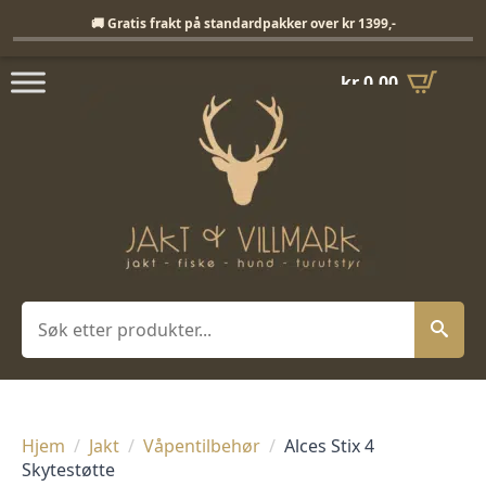
Fri frakt på standardpakker over 1399,-
🚚 Gratis frakt på standardpakker over kr 1399,-
kr
0,00
Søk
Hjem
Jakt
Våpentilbehør
Alces Stix 4
Skytestøtte