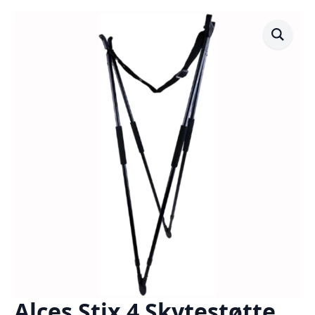
Alces Stix 4 Skytestøtte