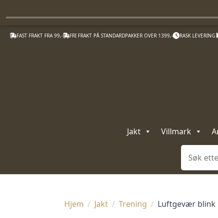
FAST FRAKT FRA 99,-
FRI FRAKT PÅ STANDARDPAKKER OVER 1399,-
RASK LEVERING
Jakt
Villmark
A
Søk
Hjem
Jakt
Trening
Luftgevær blink 