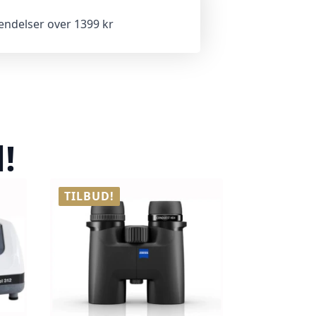
sendelser over 1399 kr
!
TILBUD!