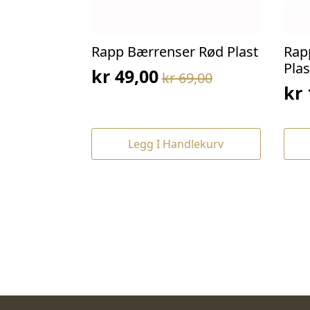
Rapp Bærrenser Rød Plast
Rap
Plas
kr
49,00
kr
69,00
Opprinnelig
Nåværende
kr
Op
Nå
pris
pris
pri
pri
var:
er:
var
er:
kr 69,00.
kr 49,00.
Legg I Handlekurv
kr 
kr 