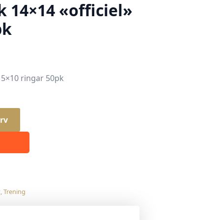
 14×14 «officiel»
pk
» 5×10 ringar 50pk
rv
t
,
Trening