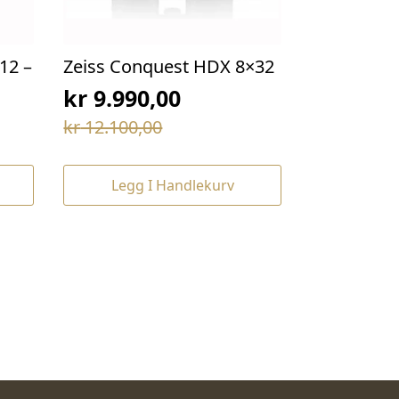
12 –
Zeiss Conquest HDX 8×32
kr
9.990,00
Opprinnelig
Nåværende
kr
12.100,00
pris
pris
var:
er:
Legg I Handlekurv
kr 12.100,00.
kr 9.990,00.