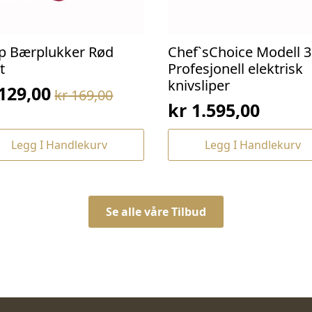
p Bærplukker Rød
Chef`sChoice Modell 3
t
Profesjonell elektrisk
knivsliper
129,00
kr
169,00
prinnelig
værende
kr
1.595,00
s
s
:
Legg I Handlekurv
Legg I Handlekurv
169,00.
129,00.
Se alle våre Tilbud