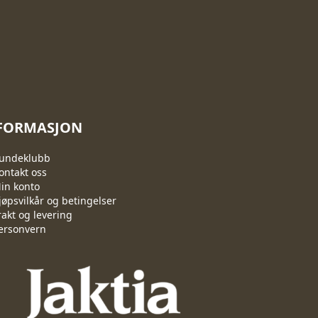
FORMASJON
undeklubb
ontakt oss
in konto
jøpsvilkår og betingelser
rakt og levering
ersonvern