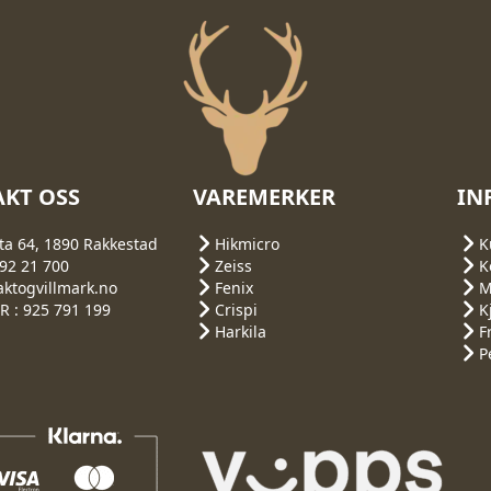
KT OSS
VAREMERKER
IN
ta 64, 1890 Rakkestad
Hikmicro
K
692 21 700
Zeiss
K
aktogvillmark.no
Fenix
M
 : 925 791 199
Crispi
K
Harkila
F
P