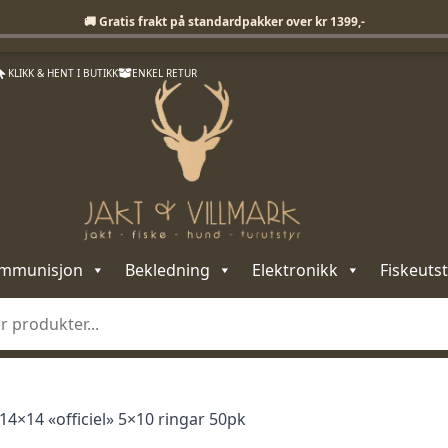
Fri frakt på standardpakker over 1399,-
🚚 Gratis frakt på standardpakker over kr 1399,-
KLIKK & HENT I BUTIKK
ENKEL RETUR
mmunisjon
Bekledning
Elektronikk
Fiskeutst
14×14 «officiel» 5×10 ringar 50pk