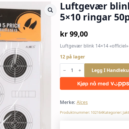
Luftgevær blink
5×10 ringar 50
kr
99,00
Luftgevær blink 14×14 «officiel
12 på lager
Luftgevær
blink
Legg I Handleku
14x14
"officiel"
5x10
ringar
50pk
antall
Merke:
Alces
Produktnummer:
102164
Kategorier:
Jak