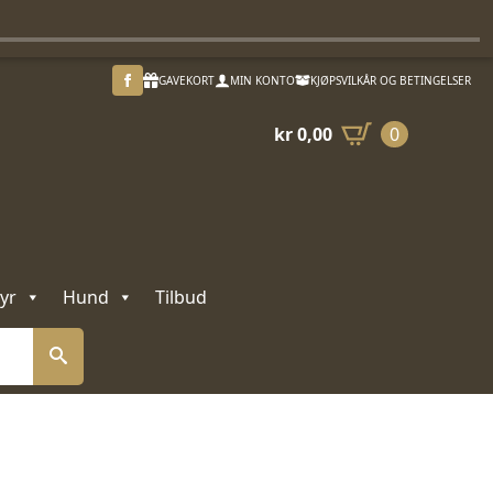
GAVEKORT
MIN KONTO
KJØPSVILKÅR OG BETINGELSER
kr
0,00
0
yr
Hund
Tilbud