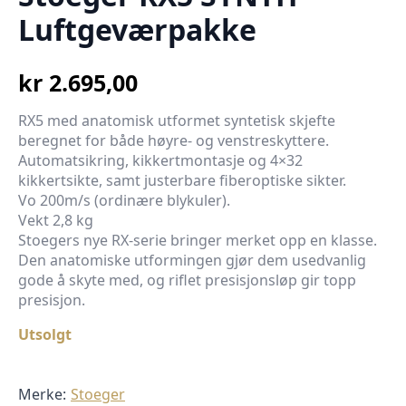
Luftgeværpakke
kr
2.695,00
RX5 med anatomisk utformet syntetisk skjefte
beregnet for både høyre- og venstreskyttere.
Automatsikring, kikkertmontasje og 4×32
kikkertsikte, samt justerbare fiberoptiske sikter.
Vo 200m/s (ordinære blykuler).
Vekt 2,8 kg
Stoegers nye RX-serie bringer merket opp en klasse.
Den anatomiske utformingen gjør dem usedvanlig
gode å skyte med, og riflet presisjonsløp gir topp
presisjon.
Utsolgt
Merke:
Stoeger