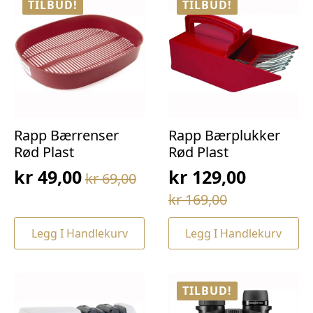
TILBUD!
TILBUD!
Rapp Bærrenser
Rapp Bærplukker
Rød Plast
Rød Plast
kr
49,00
kr
129,00
kr
69,00
Opprinnelig
Nåværende
Opprinnelig
Nåværende
kr
169,00
pris
pris
pris
pris
var:
er:
Legg I Handlekurv
Legg I Handlekurv
var:
er:
kr 69,00.
kr 49,00.
kr 169,00.
kr 129,00.
TILBUD!