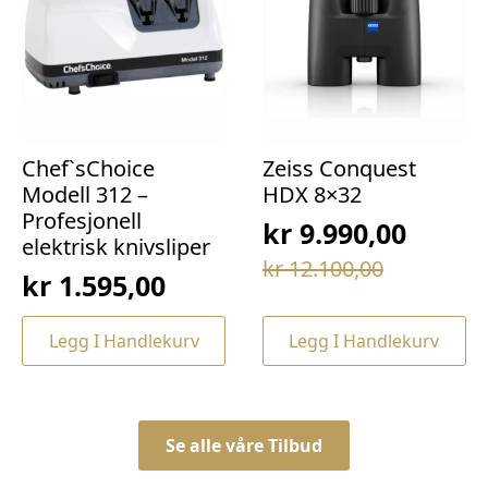
Chef`sChoice
Zeiss Conquest
Modell 312 –
HDX 8×32
Profesjonell
kr
9.990,00
elektrisk knivsliper
Opprinnelig
Nåværende
kr
12.100,00
kr
1.595,00
pris
pris
var:
er:
Legg I Handlekurv
Legg I Handlekurv
kr 12.100,00.
kr 9.990,00.
Se alle våre Tilbud