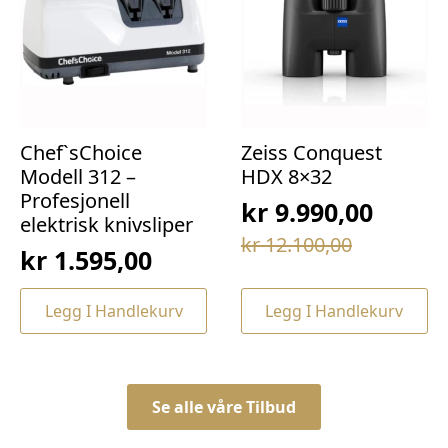
Chef`sChoice
Zeiss Conquest
Modell 312 –
HDX 8×32
Profesjonell
kr
9.990,00
elektrisk knivsliper
Opprinnelig
Nåværende
kr
12.100,00
kr
1.595,00
pris
pris
var:
er:
Legg I Handlekurv
Legg I Handlekurv
kr 12.100,00.
kr 9.990,00.
Se alle våre Tilbud