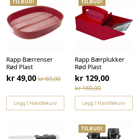
TILBUD!
TILBUD!
Rapp Bærrenser
Rapp Bærplukker
Rød Plast
Rød Plast
kr
49,00
kr
129,00
kr
69,00
Opprinnelig
Nåværende
Opprinnelig
Nåværende
kr
169,00
pris
pris
pris
pris
var:
er:
Legg I Handlekurv
Legg I Handlekurv
var:
er:
kr 69,00.
kr 49,00.
kr 169,00.
kr 129,00.
TILBUD!