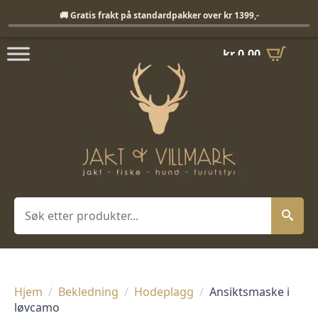
Fri frakt på standardpakker over 1399,-
🚚 Gratis frakt på standardpakker over kr 1399,-
kr
0,00
Søk
Hjem
Bekledning
Hodeplagg
Ansiktsmaske i
løvcamo