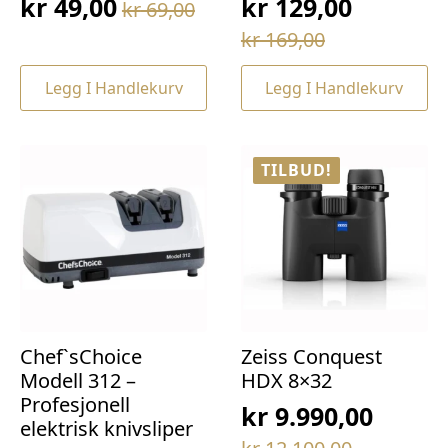
kr
49,00
kr
129,00
kr
69,00
Opprinnelig
Nåværende
Opprinnelig
Nåværende
kr
169,00
pris
pris
pris
pris
var:
er:
Legg I Handlekurv
Legg I Handlekurv
var:
er:
kr 69,00.
kr 49,00.
kr 169,00.
kr 129,00.
TILBUD!
Chef`sChoice
Zeiss Conquest
Modell 312 –
HDX 8×32
Profesjonell
kr
9.990,00
elektrisk knivsliper
Opprinnelig
Nåværende