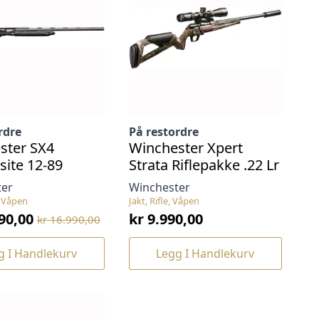
rdre
På restordre
ster SX4
Winchester Xpert
ite 12-89
Strata Riflepakke .22 Lr
ter
Winchester
, Våpen
Jakt, Rifle, Våpen
90,00
kr
9.990,00
kr
16.990,00
nelig
ende
g I Handlekurv
Legg I Handlekurv
90,00.
90,00.