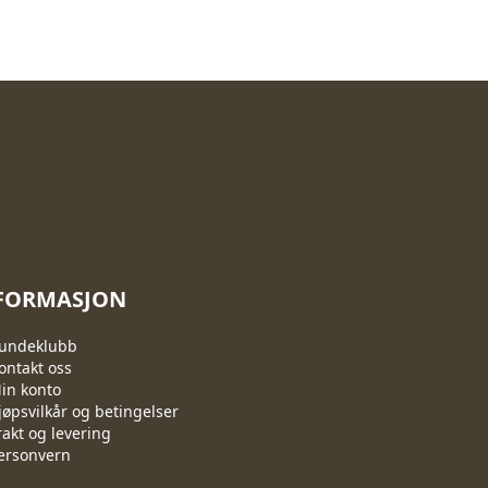
FORMASJON
undeklubb
ontakt oss
in konto
jøpsvilkår og betingelser
rakt og levering
ersonvern