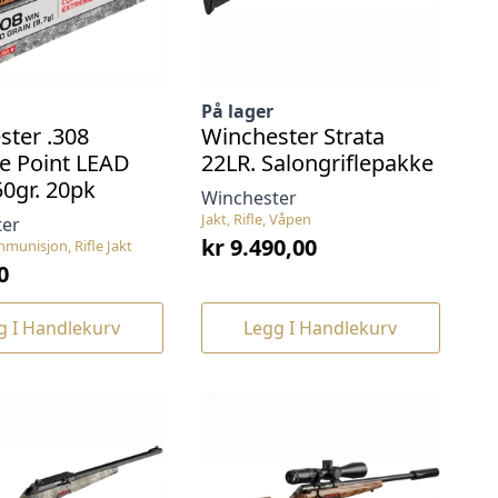
På lager
ster .308
Winchester Strata
e Point LEAD
22LR. Salongriflepakke
0gr. 20pk
Winchester
Jakt, Rifle, Våpen
ter
kr
9.490,00
munisjon, Rifle Jakt
0
g I Handlekurv
Legg I Handlekurv