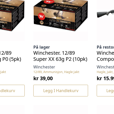
På lager
På resto
12/89
Winchester. 12/89
Winche
 P0 (5pk)
Super XX 63g P2 (10pk)
Compos
Winchester
Winches
Jakt
12/89, Ammunisjon, Hagle Jakt
Hagle, Jakt
kr
39,00
kr
15.9
Opprin
Nåvær
pris
pris
ndlekurv
Legg I Handlekurv
Leg
var:
er:
kr 16.9
kr 15.9