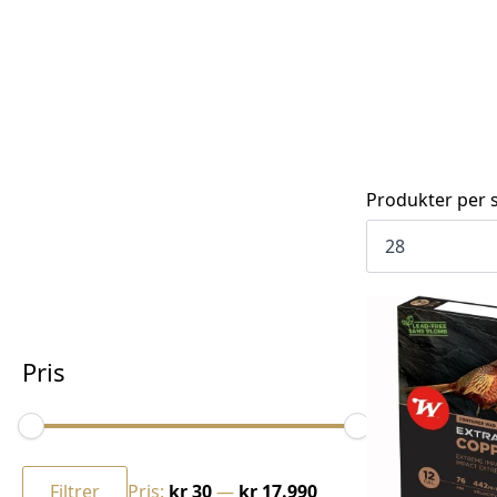
Produkter per s
Pris
Min.
Makspris
pris
Filtrer
Pris:
kr 30
—
kr 17.990