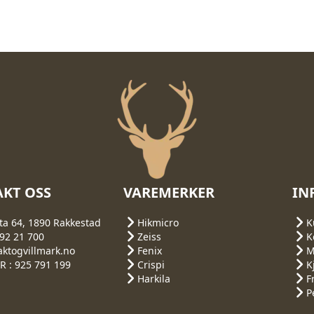
KT OSS
VAREMERKER
IN
ta 64, 1890 Rakkestad
Hikmicro
K
692 21 700
Zeiss
K
aktogvillmark.no
Fenix
M
 : 925 791 199
Crispi
K
Harkila
F
P