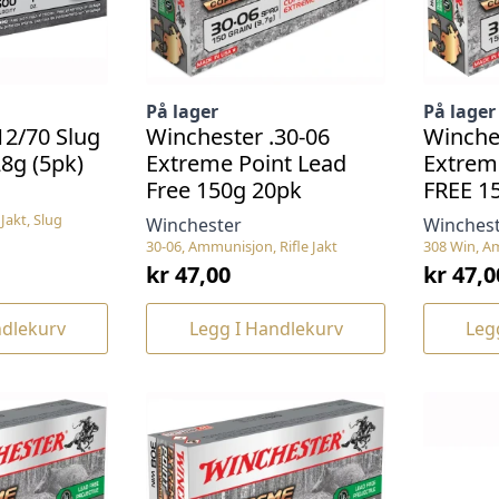
På lager
På lager
12/70 Slug
Winchester .30-06
Winche
8g (5pk)
Extreme Point Lead
Extrem
Free 150g 20pk
FREE 15
Jakt, Slug
Winchester
Winches
30-06, Ammunisjon, Rifle Jakt
308 Win, Am
kr
47,00
kr
47,0
ndlekurv
Legg I Handlekurv
Leg