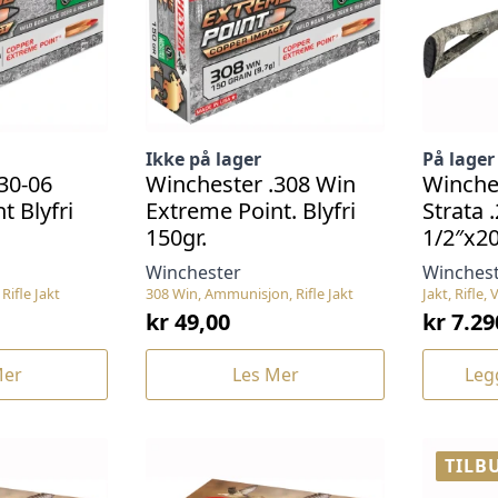
Ikke på lager
På lager
30-06
Winchester .308 Win
Winche
t Blyfri
Extreme Point. Blyfri
Strata 
150gr.
1/2″x2
Winchester
Winches
Rifle Jakt
308 Win, Ammunisjon, Rifle Jakt
Jakt, Rifle,
kr
49,00
kr
7.29
Mer
Les Mer
Leg
TILB