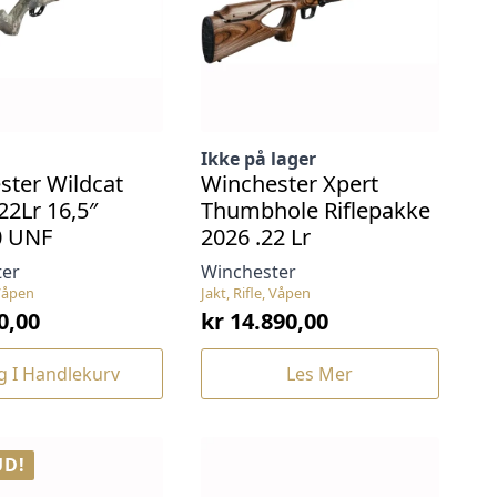
Ikke på lager
ster Wildcat
Winchester Xpert
.22Lr 16,5″
Thumbhole Riflepakke
0 UNF
2026 .22 Lr
ter
Winchester
 Våpen
Jakt, Rifle, Våpen
0,00
kr
14.890,00
g I Handlekurv
Les Mer
UD!