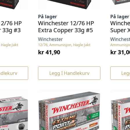
På lager
På lager
12/76 HP
Winchester 12/76 HP
Winche
r 33g #3
Extra Copper 33g #5
Super 
Winchester
Winches
 Hagle Jakt
12/76, Ammunisjon, Hagle Jakt
Ammunisjon
kr
41,90
kr
31,0
ndlekurv
Legg I Handlekurv
Leg