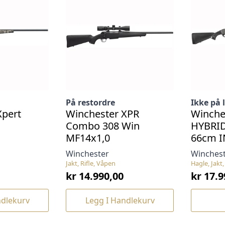
På restordre
Ikke på 
Xpert
Winchester XPR
Winche
Combo 308 Win
HYBRID
MF14x1,0
66cm I
Winchester
Winches
Jakt, Rifle, Våpen
Hagle, Jakt
kr
14.990,00
kr
17.9
ndlekurv
Legg I Handlekurv