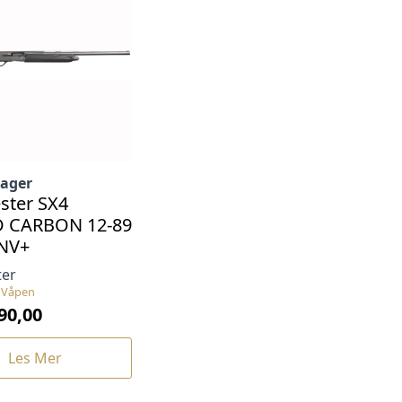
lager
ster SX4
 CARBON 12-89
NV+
ter
, Våpen
90,00
Les Mer