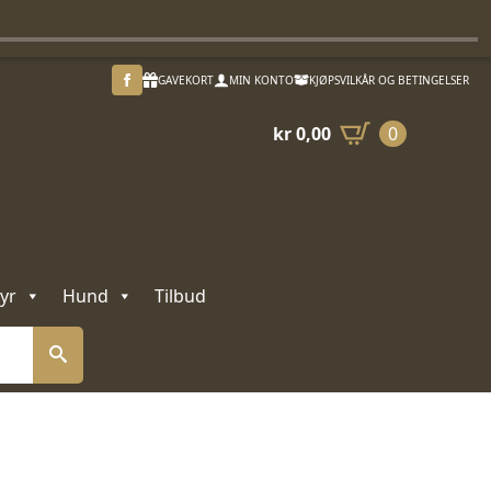
GAVEKORT
MIN KONTO
KJØPSVILKÅR OG BETINGELSER
kr
0,00
0
yr
Hund
Tilbud