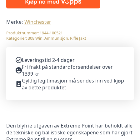
LEAD
FREE
150gr.
20pk
antall
Merke:
Winchester
Produktnummer:
1944-100521
Kategorier:
308 Win
,
Ammunisjon
,
Rifle Jakt
Leveringstid 2-4 dager
Fri frakt på standardforsendelser over
1399 kr
Gyldig legitimasjon må sendes inn ved kjøp
av dette produktet
Den blyfrie utgaven av Extreme Point har beholdt alle
de tekniske og ballistiske egenskapene som har gjort
Extreme Point til en suksess.