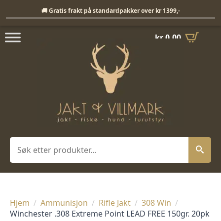
Fri frakt på standardpakker over 1399,-
🚚 Gratis frakt på standardpakker over kr 1399,-
kr
0,00
Søk
Hjem
Ammunisjon
Rifle Jakt
308 Win
Winchester .308 Extreme Point LEAD FREE 150gr. 20pk