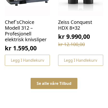
Chef`sChoice
Zeiss Conquest
Modell 312 –
HDX 8×32
Profesjonell
kr
9.990,00
elektrisk knivsliper
Opprinnelig
Nåværende
kr
12.100,00
kr
1.595,00
pris
pris
var:
er:
Legg I Handlekurv
Legg I Handlekurv
kr 12.100,00.
kr 9.990,00.
Se alle våre Tilbud