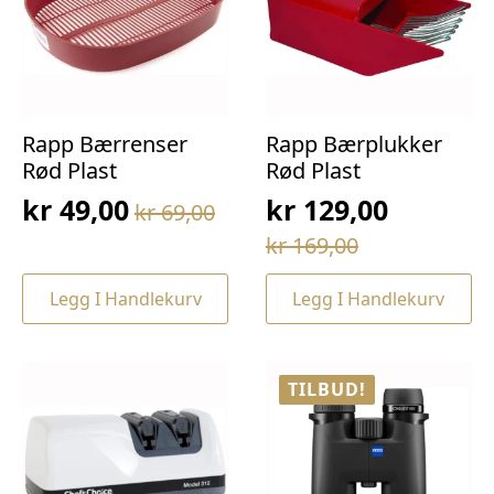
Rapp Bærrenser
Rapp Bærplukker
Rød Plast
Rød Plast
kr
49,00
kr
129,00
kr
69,00
Opprinnelig
Nåværende
Opprinnelig
Nåværende
kr
169,00
pris
pris
pris
pris
var:
er:
Legg I Handlekurv
Legg I Handlekurv
var:
er:
kr 69,00.
kr 49,00.
kr 169,00.
kr 129,00.
TILBUD!