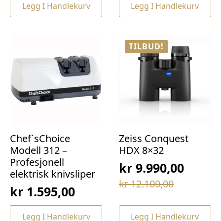
var:
er:
Legg I Handlekurv
Legg I Handlekurv
var:
er:
kr 69,00.
kr 49,00.
kr 169,00.
kr 129,00.
TILBUD!
Chef`sChoice
Zeiss Conquest
Modell 312 –
HDX 8×32
Profesjonell
kr
9.990,00
elektrisk knivsliper
Opprinnelig
Nåværende
kr
12.100,00
kr
1.595,00
pris
pris
var:
er:
Legg I Handlekurv
Legg I Handlekurv