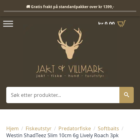
Fri frakt på standardpakker over 1399,-
🚚 Gratis frakt på standardpakker over kr 1399,-
kr
0,00
Søk
Hjem
Fiskeutstyr
Predatorfiske
Softbaits
Westin ShadTeez Slim 10cm 6g Lively Roach 3pk