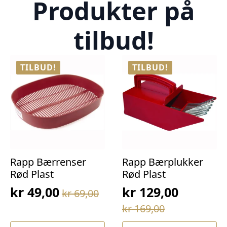
Produkter på
tilbud!
TILBUD!
TILBUD!
Rapp Bærrenser
Rapp Bærplukker
Rød Plast
Rød Plast
kr
49,00
kr
129,00
kr
69,00
Opprinnelig
Nåværende
Opprinnelig
Nåværende
kr
169,00
pris
pris
pris
pris