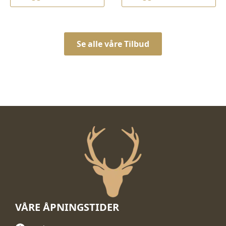
kr 12.100,00.
kr 9.990,00.
Se alle våre Tilbud
VÅRE ÅPNINGSTIDER