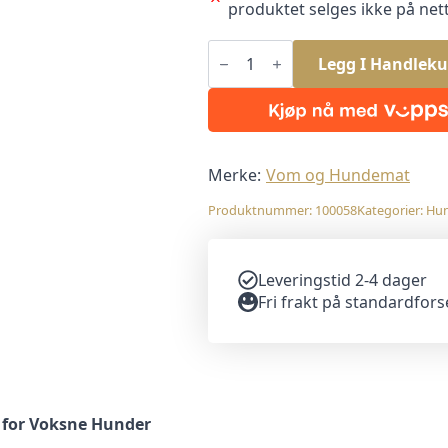
produktet selges ikke på nett
Vom
ACTIVE
Legg I Handleku
fullfôr
500
gram
antall
Merke:
Vom og Hundemat
Produktnummer:
100058
Kategorier:
Hu
Leveringstid 2-4 dager
Fri frakt på standardfor
r for Voksne Hunder