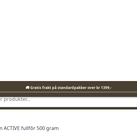
Fri frakt på standardpakker over 1399,-
🚚 Gratis frakt på standardpakker over kr 1399,-
KLIKK & HENT I BUTIKK
ENKEL RETUR
mmunisjon
Bekledning
Elektronikk
Fiskeutst
 ACTIVE fullfôr 500 gram