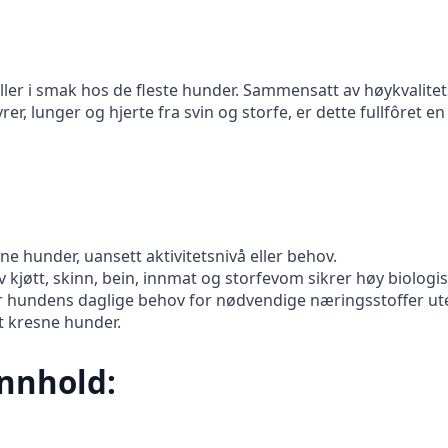
ler i smak hos de fleste hunder. Sammensatt av høykvalitets
er, lunger og hjerte fra svin og storfe, er dette fullfôret e
sne hunder, uansett aktivitetsnivå eller behov.
v kjøtt, skinn, bein, innmat og storfevom sikrer høy biologis
r hundens daglige behov for nødvendige næringsstoffer ute
st kresne hunder.
nnhold: