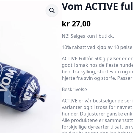
Vom ACTIVE ful
kr
27,00
NB! Selges kun i butikk.
10% rabatt ved kjøp av 10 pølser
ACTIVE Fullfôr 500g pølser er en
godt i smak hos de fleste hunde
bein fra kylling, storfevom og i
hjerte fra svin og storfe. Passer
Beskrivelse
ACTIVE er vår bestselgende serie
varianter og til tross for navne
hunder. Du justerer ganske enk
Alle produktene er sammensatt 
forskjellige dyrearter tilsatt e