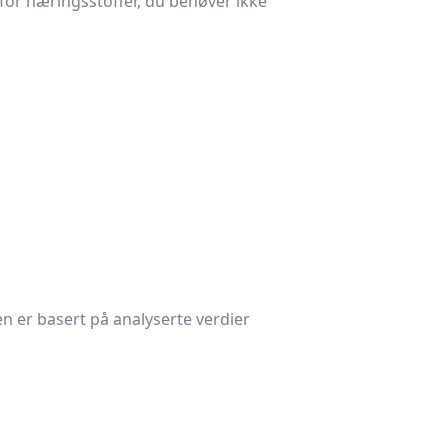
or næringsstoffer, du behøver ikke
en er basert på analyserte verdier