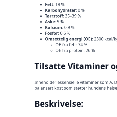
Fett
: 19 %
Karbohydrater
: 0 %
Tørrstoff
: 35–39 %
Aske
: 5 %
Kalsium
: 0,9 %
Fosfor
: 0,6 %
Omsettelig energi (OE)
: 2300 kcal/k
OE fra fett: 74 %
OE fra protein: 26 %
Tilsatte Vitaminer o
Inneholder essensielle vitaminer som A, D
balansert kost som støtter hundens helse o
Beskrivelse: