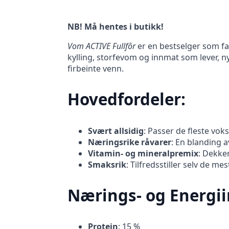
NB! Må hentes i butikk!
Vom ACTIVE Fullfôr
er en bestselger som fal
kylling, storfevom og innmat som lever, nyr
firbeinte venn.
Hovedfordeler:
Svært allsidig
: Passer de fleste vok
Næringsrike råvarer
: En blanding a
Vitamin- og mineralpremix
: Dekke
Smaksrik
: Tilfredsstiller selv de me
Nærings- og Energii
Protein
: 15 %