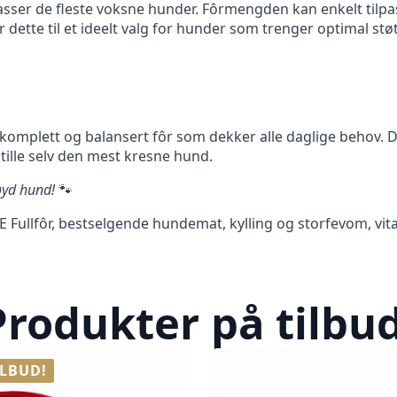
 passer de fleste voksne hunder. Fôrmengden kan enkelt tilp
dette til et ideelt valg for hunder som trenger optimal støt
komplett og balansert fôr som dekker alle daglige behov. Det
stille selv den mest kresne hund.
øyd hund!
🐾
Fullfôr, bestselgende hundemat, kylling og storfevom, vita
Produkter på tilbud
ILBUD!