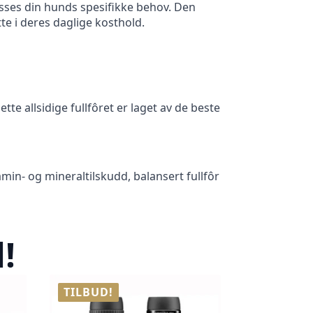
asses din hunds spesifikke behov. Den
te i deres daglige kosthold.
te allsidige fullfôret er laget av de beste
min- og mineraltilskudd, balansert fullfôr
!
TILBUD!