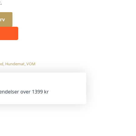
.
rv
nd
,
Hundemat
,
VOM
sendelser over 1399 kr