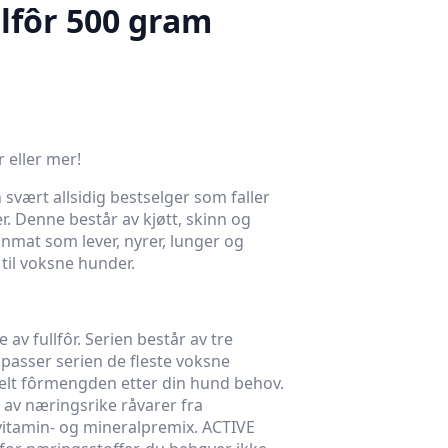
lfôr 500 gram
 eller mer!
 svært allsidig bestselger som faller
r. Denne består av kjøtt, skinn og
nnmat som lever, nyrer, lunger og
 til voksne hunder.
 av fullfôr. Serien består av tre
t passer serien de fleste voksne
elt fôrmengden etter din hund behov.
av næringsrike råvarer fra
n vitamin- og mineralpremix. ACTIVE