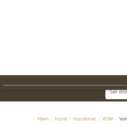
FAST FRAKT FRA 99,-
FRI FRAKT PÅ STANDARDPAKKER OVER 1399,-
RASK LEVERING
Jakt
Villmark
A
Søk
Hjem
Hund
Hundemat
VOM
Vom