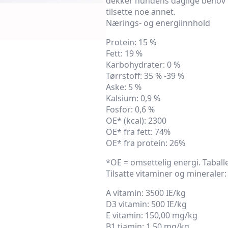
dekker hundens daglige behov f
tilsette noe annet.
Nærings- og energiinnhold
Protein: 15 %
Fett: 19 %
Karbohydrater: 0 %
Tørrstoff: 35 % -39 %
Aske: 5 %
Kalsium: 0,9 %
Fosfor: 0,6 %
OE* (kcal): 2300
OE* fra fett: 74%
OE* fra protein: 26%
*OE = omsettelig energi. Taball
Tilsatte vitaminer og mineraler:
A vitamin: 3500 IE/kg
D3 vitamin: 500 IE/kg
E vitamin: 150,00 mg/kg
B1 tiamin: 1,50 mg/kg