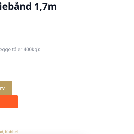
eiebånd 1,7m
egge tåler 400kg):
rv
nd
,
Kobbel