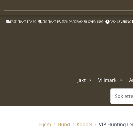
FAST FRAKT FRA 99,-
FRI FRAKT PÅ STANDARDPAKKER OVER 1399,-
RASK LEVERING
Jakt
Villmark
A
Søk
Hjem
Hund
Kobbel
VIP Hunting Le