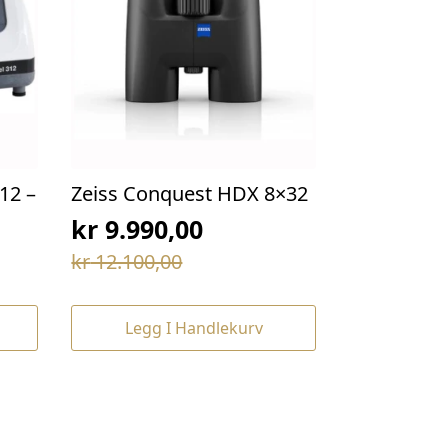
12 –
Zeiss Conquest HDX 8×32
kr
9.990,00
Opprinnelig
Nåværende
kr
12.100,00
pris
pris
var:
er:
Legg I Handlekurv
kr 12.100,00.
kr 9.990,00.