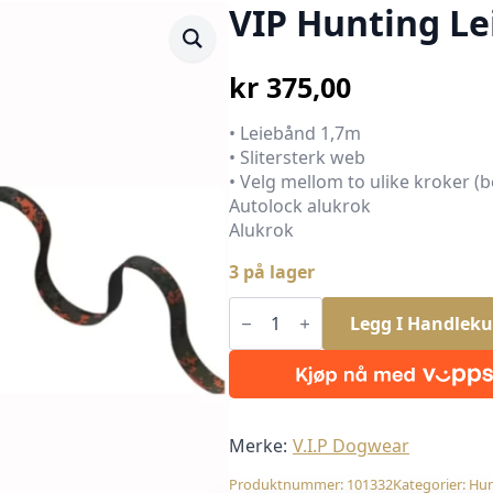
VIP Hunting L
kr
375,00
• Leiebånd 1,7m
• Slitersterk web
• Velg mellom to ulike kroker (b
Autolock alukrok
Alukrok
3 på lager
VIP
Hunting
Legg I Handleku
Leiebånd
1,7m
antall
Merke:
V.I.P Dogwear
Produktnummer:
101332
Kategorier:
Hu