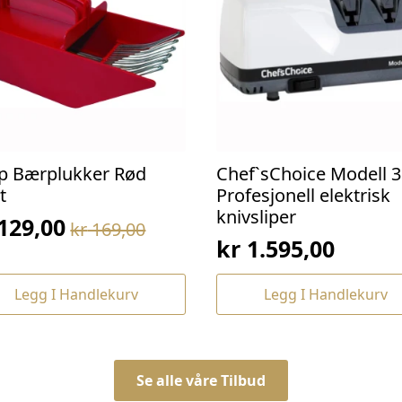
p Bærplukker Rød
Chef`sChoice Modell 3
t
Profesjonell elektrisk
knivsliper
129,00
kr
169,00
prinnelig
værende
kr
1.595,00
s
s
:
Legg I Handlekurv
Legg I Handlekurv
169,00.
129,00.
Se alle våre Tilbud