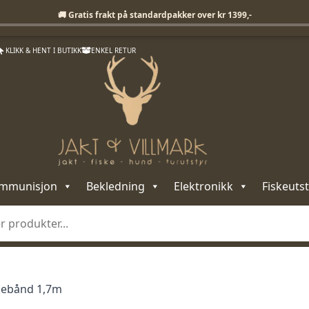
Fri frakt på standardpakker over 1399,-
🚚 Gratis frakt på standardpakker over kr 1399,-
KLIKK & HENT I BUTIKK
ENKEL RETUR
mmunisjon
Bekledning
Elektronikk
Fiskeutst
iebånd 1,7m