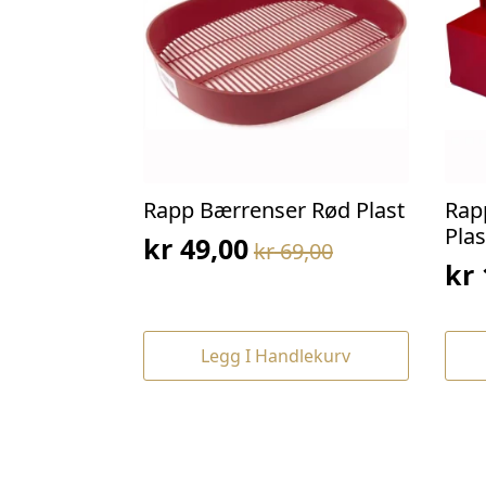
Rapp Bærrenser Rød Plast
Rap
Plas
kr
49,00
kr
69,00
Opprinnelig
Nåværende
kr
Op
Nå
pris
pris
pri
pri
var:
er:
var
er:
kr 69,00.
kr 49,00.
Legg I Handlekurv
kr 
kr 