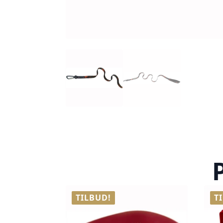
TILBUD!
T