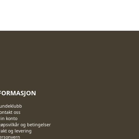
FORMASJON
undeklubb
ontakt oss
in konto
jøpsvilkår og betingelser
rakt og levering
ersonvern