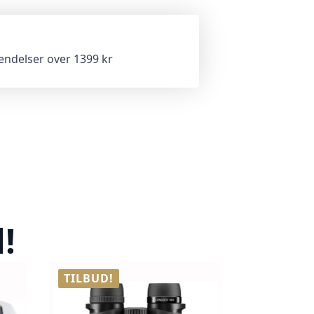
sendelser over 1399 kr
!
TILBUD!