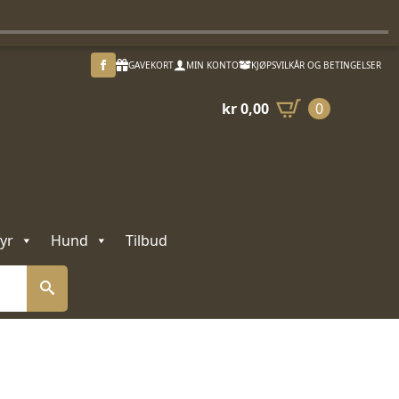
GAVEKORT
MIN KONTO
KJØPSVILKÅR OG BETINGELSER
kr
0,00
0
yr
Hund
Tilbud