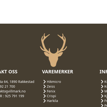
KT OSS
VAREMERKER
IN
ta 64, 1890 Rakkestad
Hikmicro
K
692 21 700
Zeiss
K
aktogvillmark.no
Fenix
M
 : 925 791 199
Crispi
K
Harkila
F
P