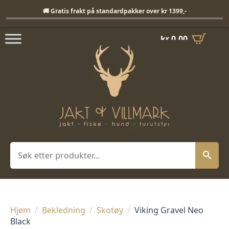
Fri frakt på standardpakker over 1399,-
🚚 Gratis frakt på standardpakker over kr 1399,-
kr
0,00
Søk
Hjem
Bekledning
Skotøy
Viking Gravel Neo
Black