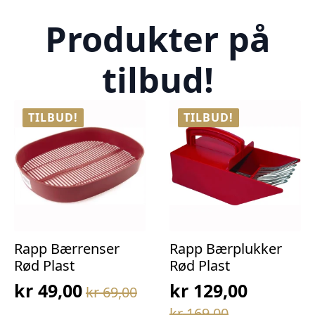
Produkter på
tilbud!
TILBUD!
TILBUD!
Rapp Bærrenser
Rapp Bærplukker
Rød Plast
Rød Plast
kr
49,00
kr
129,00
kr
69,00
Opprinnelig
Nåværende
Opprinnelig
Nåværende
kr
169,00