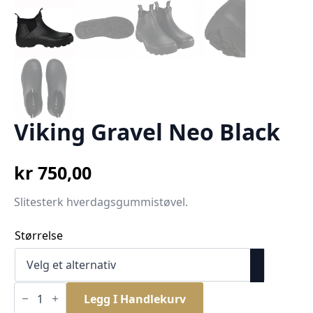
Viking Gravel Neo Black
kr
750,00
Slitesterk hverdagsgummistøvel.
Størrelse
Viking
Gravel
Legg I Handlekurv
Neo