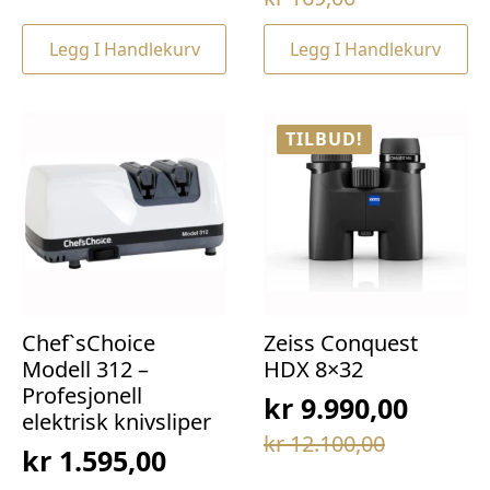
pris
pris
pris
pris
var:
er:
Legg I Handlekurv
Legg I Handlekurv
var:
er:
kr 69,00.
kr 49,00.
kr 169,00.
kr 129,00.
TILBUD!
Chef`sChoice
Zeiss Conquest
Modell 312 –
HDX 8×32
Profesjonell
kr
9.990,00
elektrisk knivsliper
Opprinnelig
Nåværende
kr
12.100,00
kr
1.595,00
pris
pris