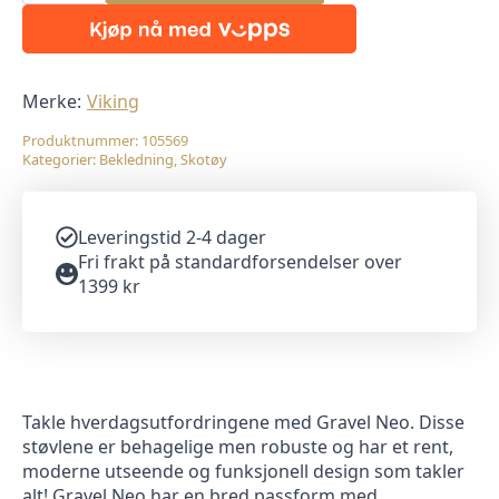
Black
antall
Merke:
Viking
Produktnummer:
105569
Kategorier:
Bekledning
,
Skotøy
Leveringstid 2-4 dager
Fri frakt på standardforsendelser over
1399 kr
Takle hverdagsutfordringene med Gravel Neo. Disse
støvlene er behagelige men robuste og har et rent,
moderne utseende og funksjonell design som takler
alt! Gravel Neo har en bred passform med