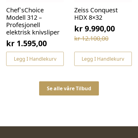
Chef`sChoice
Zeiss Conquest
Modell 312 –
HDX 8×32
Profesjonell
kr
9.990,00
elektrisk knivsliper
Opprinnelig
Nåværende
kr
12.100,00
kr
1.595,00
pris
pris
var:
er:
Legg I Handlekurv
Legg I Handlekurv
kr 12.100,00.
kr 9.990,00.
Se alle våre Tilbud