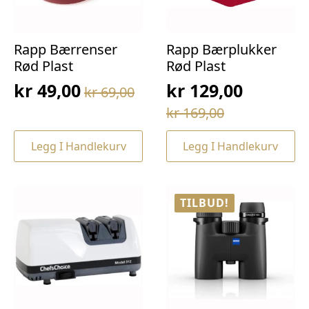
Rapp Bærrenser
Rapp Bærplukker
Rød Plast
Rød Plast
kr
49,00
kr
129,00
kr
69,00
Opprinnelig
Nåværende
Opprinnelig
Nåværende
kr
169,00
pris
pris
pris
pris
var:
er:
Legg I Handlekurv
Legg I Handlekurv
var:
er:
kr 69,00.
kr 49,00.
kr 169,00.
kr 129,00.
TILBUD!