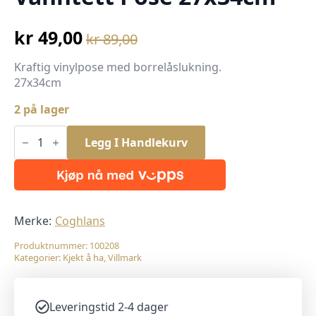
kr
49,00
kr
89,00
Opprinnelig
Nåværende
pris
pris
Kraftig vinylpose med borrelåslukning.
27x34cm
var:
er:
kr 89,00.
kr 49,00.
2 på lager
Vanntett
Pose
Legg I Handlekurv
27x34cm
antall
Merke:
Coghlans
Produktnummer:
100208
Kategorier:
Kjekt å ha
,
Villmark
Leveringstid 2-4 dager