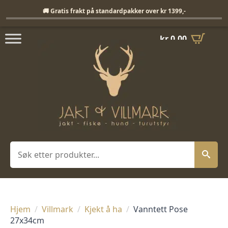
Fri frakt på standardpakker over 1399,-
🚚 Gratis frakt på standardpakker over kr 1399,-
kr
0,00
Søk
Hjem
Villmark
Kjekt å ha
Vanntett Pose
27x34cm