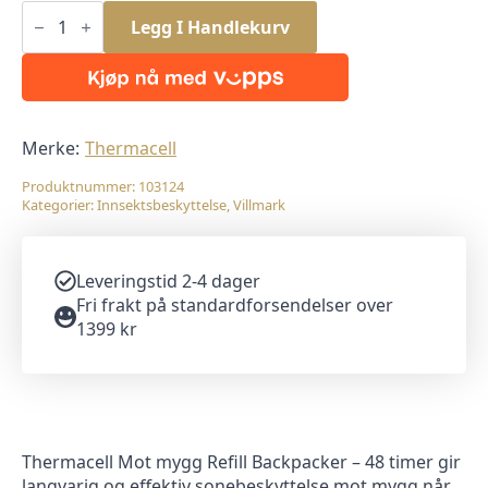
Thermacell
Refill
Legg I Handlekurv
48t,
til
Backpacker
antall
Merke:
Thermacell
Produktnummer:
103124
Kategorier:
Innsektsbeskyttelse
,
Villmark
Leveringstid 2-4 dager
Fri frakt på standardforsendelser over
1399 kr
Thermacell Mot mygg Refill Backpacker – 48 timer gir
langvarig og effektiv sonebeskyttelse mot mygg når