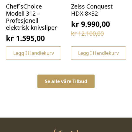
Chef`sChoice
Zeiss Conquest
Modell 312 –
HDX 8×32
Profesjonell
kr
9.990,00
elektrisk knivsliper
Opprinnelig
Nåværende
kr
12.100,00
kr
1.595,00
pris
pris
var:
er:
Legg I Handlekurv
Legg I Handlekurv
kr 12.100,00.
kr 9.990,00.
Se alle våre Tilbud