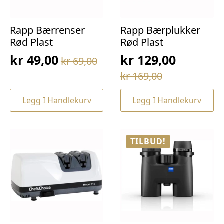
Rapp Bærrenser
Rapp Bærplukker
Rød Plast
Rød Plast
kr
49,00
kr
129,00
kr
69,00
Opprinnelig
Nåværende
Opprinnelig
Nåværende
kr
169,00
pris
pris
pris
pris
var:
er:
Legg I Handlekurv
Legg I Handlekurv
var:
er:
kr 69,00.
kr 49,00.
kr 169,00.
kr 129,00.
TILBUD!