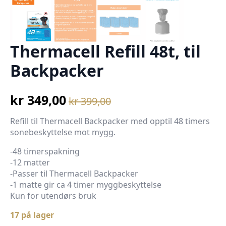
Thermacell Refill 48t, til
Backpacker
kr
349,00
kr
399,00
Opprinnelig
Nåværende
pris
pris
Refill til Thermacell Backpacker med opptil 48 timers
sonebeskyttelse mot mygg.
var:
er:
kr 399,00.
kr 349,00.
-48 timerspakning
-12 matter
-Passer til Thermacell Backpacker
-1 matte gir ca 4 timer myggbeskyttelse
Kun for utendørs bruk
17 på lager