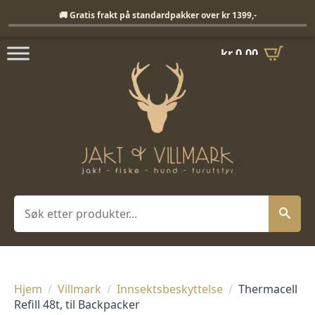
Fri frakt på standardpakker over 1399,-
🚚 Gratis frakt på standardpakker over kr 1399,-
kr
0,00
Søk
Hjem
Villmark
Innsektsbeskyttelse
Thermacell
Refill 48t, til Backpacker