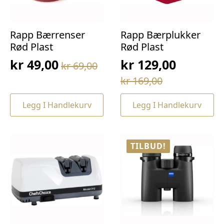
Rapp Bærrenser
Rapp Bærplukker
Rød Plast
Rød Plast
kr
49,00
kr
129,00
kr
69,00
Opprinnelig
Nåværende
Opprinnelig
Nåværende
kr
169,00
pris
pris
pris
pris
var:
er:
Legg I Handlekurv
Legg I Handlekurv
var:
er:
kr 69,00.
kr 49,00.
kr 169,00.
kr 129,00.
TILBUD!