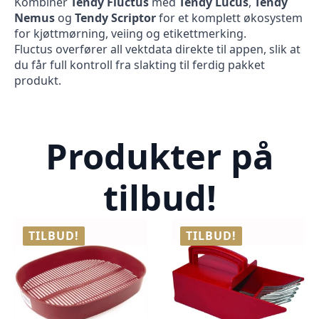
Kombiner
Tendy Fluctus
med
Tendy Lucus
,
Tendy
Nemus
og
Tendy Scriptor
for et komplett økosystem
for kjøttmørning, veiing og etikettmerking.
Fluctus overfører all vektdata direkte til appen, slik at
du får full kontroll fra slakting til ferdig pakket
produkt.
Produkter på
tilbud!
TILBUD!
TILBUD!