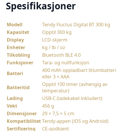
Spesifikasjoner
Modell
Tendy Fluctus Digital BT 300 kg
Kapasitet
Opptil 300 kg
Display
LCD-skjerm
Enheter
kg / lb / oz
Tilkobling
Bluetooth BLE 4.0
Funksjoner
Tara- og nullfunksjon
400 mAh oppladbart litiumbatteri
Batteri
eller 3 × AAA
Opptil 100 timer (avhengig av
Batteritid
temperatur)
Lading
USB-C (ladekabel inkludert)
Vekt
456 g
Dimensjoner
29 × 7,5 × 5 cm
Kompatibilitet
Tendy-appen (iOS og Android)
Sertifisering
CE-godkjent