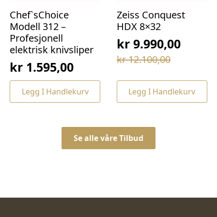
Chef`sChoice
Zeiss Conquest
Modell 312 –
HDX 8×32
Profesjonell
kr
9.990,00
elektrisk knivsliper
Opprinnelig
Nåværende
kr
12.100,00
kr
1.595,00
pris
pris
var:
er:
Legg I Handlekurv
Legg I Handlekurv
kr 12.100,00.
kr 9.990,00.
Se alle våre Tilbud