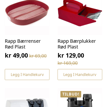
Rapp Bærrenser
Rapp Bærplukker
Rød Plast
Rød Plast
kr
49,00
kr
129,00
kr
69,00
Opprinnelig
Nåværende
Opprinnelig
Nåværende
kr
169,00
pris
pris
pris
pris
var:
er:
Legg I Handlekurv
Legg I Handlekurv
var:
er:
kr 69,00.
kr 49,00.
kr 169,00.
kr 129,00.
TILBUD!