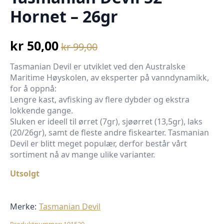
Hornet – 26gr
kr
50,00
kr
99,00
Opprinnelig
Nåværende
pris
pris
Tasmanian Devil er utviklet ved den Australske
Maritime Høyskolen, av eksperter på vanndynamikk,
var:
er:
for å oppnå:
kr 99,00.
kr 50,00.
Lengre kast, avfisking av flere dybder og ekstra
lokkende gange.
Sluken er ideell til ørret (7gr), sjøørret (13,5gr), laks
(20/26gr), samt de fleste andre fiskearter. Tasmanian
Devil er blitt meget populær, derfor består vårt
sortiment nå av mange ulike varianter.
Utsolgt
Merke:
Tasmanian Devil