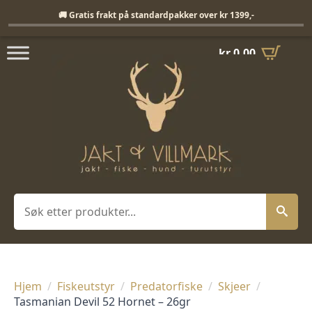
Fri frakt på standardpakker over 1399,-
🚚 Gratis frakt på standardpakker over kr 1399,-
kr
0,00
Søk
Hjem
Fiskeutstyr
Predatorfiske
Skjeer
Tasmanian Devil 52 Hornet – 26gr