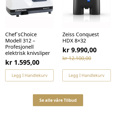
Chef`sChoice
Zeiss Conquest
Modell 312 –
HDX 8×32
Profesjonell
kr
9.990,00
elektrisk knivsliper
Opprinnelig
Nåværende
kr
12.100,00
kr
1.595,00
pris
pris
var:
er:
Legg I Handlekurv
Legg I Handlekurv
kr 12.100,00.
kr 9.990,00.
Se alle våre Tilbud