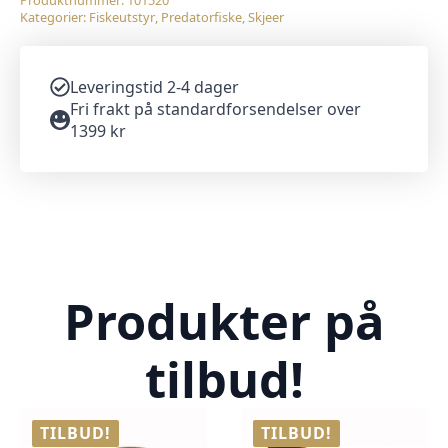
Produktnummer:
101520
Kategorier:
Fiskeutstyr
,
Predatorfiske
,
Skjeer
Leveringstid 2-4 dager
Fri frakt på standardforsendelser over
1399 kr
Produkter på
tilbud!
TILBUD!
TILBUD!