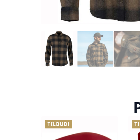
TILBUD!
T