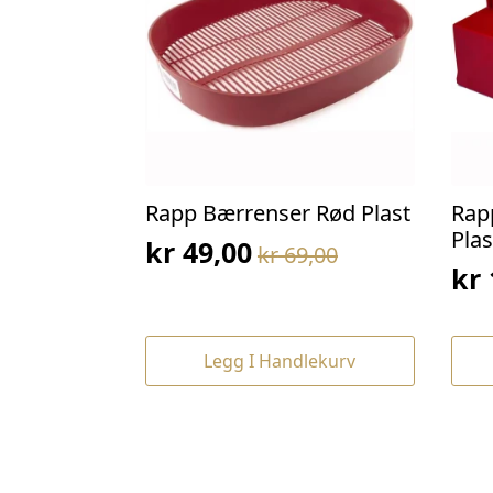
Rapp Bærrenser Rød Plast
Rap
Plas
kr
49,00
kr
69,00
Opprinnelig
Nåværende
kr
Op
Nå
pris
pris
pri
pri
var:
er:
var
er:
kr 69,00.
kr 49,00.
Legg I Handlekurv
kr 
kr 