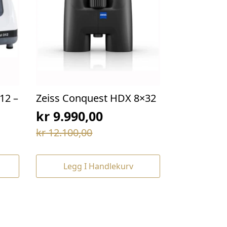
12 –
Zeiss Conquest HDX 8×32
kr
9.990,00
Opprinnelig
Nåværende
kr
12.100,00
pris
pris
var:
er:
Legg I Handlekurv
kr 12.100,00.
kr 9.990,00.