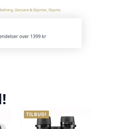
ledning
,
Gensere & Skjorter
,
Skjorte
sendelser over 1399 kr
!
TILBUD!