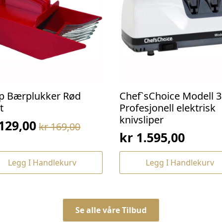
p Bærplukker Rød
Chef`sChoice Modell 3
t
Profesjonell elektrisk
knivsliper
129,00
kr
169,00
prinnelig
værende
kr
1.595,00
s
s
:
Legg I Handlekurv
Legg I Handlekurv
169,00.
129,00.
Se alle våre Tilbud