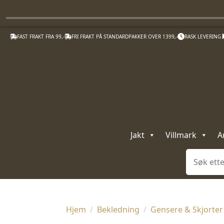
FAST FRAKT FRA 99,-
FRI FRAKT PÅ STANDARDPAKKER OVER 1399,-
RASK LEVERING
Jakt
Villmark
A
Søk
Hjem
Bekledning
Gensere & Skjorter