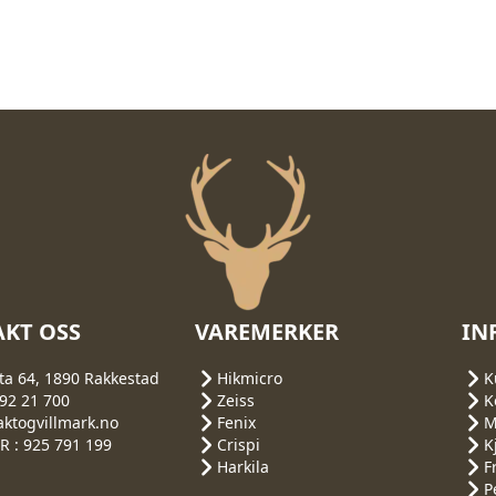
KT OSS
VAREMERKER
IN
ta 64, 1890 Rakkestad
Hikmicro
K
692 21 700
Zeiss
K
aktogvillmark.no
Fenix
M
 : 925 791 199
Crispi
K
Harkila
F
P