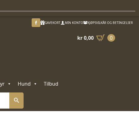
GAVEKORT
MIN KONTO
KJØPSVILKÅR OG BETINGELSER
kr
0,00
0
yr
Hund
Tilbud