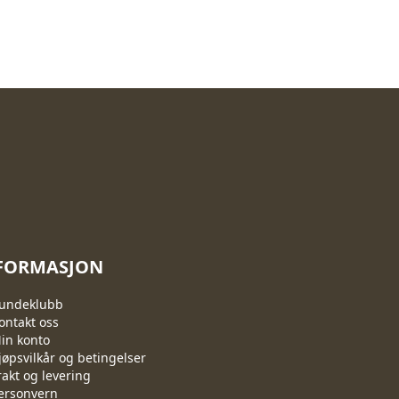
FORMASJON
undeklubb
ontakt oss
in konto
jøpsvilkår og betingelser
rakt og levering
ersonvern