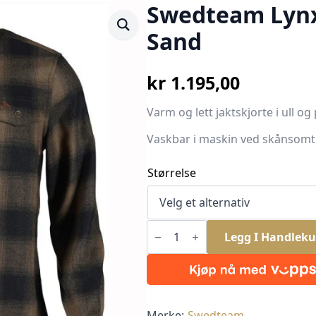
Swedteam Lynx 
Sand
kr
1.195,00
Varm og lett jaktskjorte i ull o
Vaskbar i maskin ved skånsomt
Størrelse
Swedteam
Lynx
Legg I Handleku
Ull
Skjorte
Dark
Sand
antall
Merke:
Swedteam