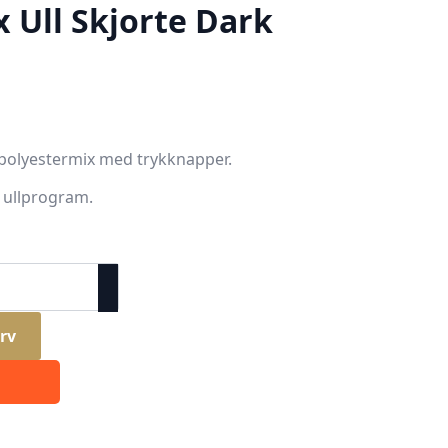
Ull Skjorte Dark
g polyestermix med trykknapper.
 ullprogram.
rv