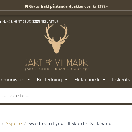
Fri frakt på standardpakker over 1399,-
🚚 Gratis frakt på standardpakker over kr 1399,-
KLIKK & HENT I BUTIKK
ENKEL RETUR
mmunisjon
Bekledning
Elektronikk
Fiskeutst
Skjorte
Swedteam Lynx Ull Skjorte Dark Sand