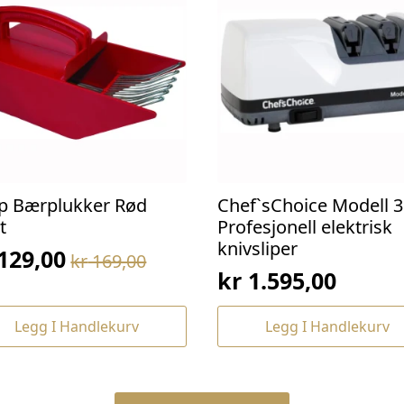
p Bærplukker Rød
Chef`sChoice Modell 3
t
Profesjonell elektrisk
knivsliper
129,00
kr
169,00
prinnelig
værende
kr
1.595,00
s
s
:
Legg I Handlekurv
Legg I Handlekurv
169,00.
129,00.