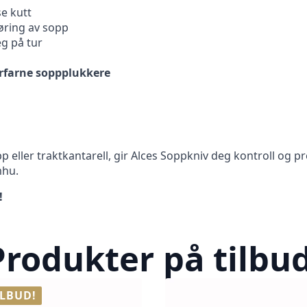
e kutt
øring av sopp
eg på tur
erfarne soppplukkere
 eller traktkantarell, gir Alces Soppkniv deg kontroll og pre
mhu.
!
Produkter på tilbud
ILBUD!