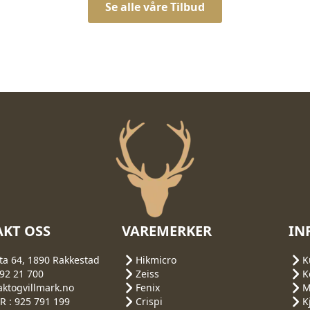
Se alle våre Tilbud
KT OSS
VAREMERKER
IN
ta 64, 1890 Rakkestad
Hikmicro
K
692 21 700
Zeiss
K
aktogvillmark.no
Fenix
M
 : 925 791 199
Crispi
K