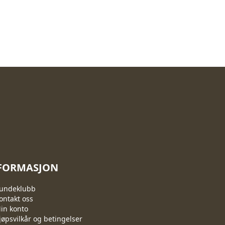
FORMASJON
undeklubb
ontakt oss
in konto
jøpsvilkår og betingelser