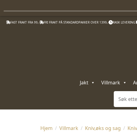
FAST FRAKT FRA 99,-
FRI FRAKT PÅ STANDARDPAKKER OVER 1399,-
RASK LEVERING
Jakt
Villmark
A
Søk
Hjem
Villmark
Kniv,øks og sag
Kni