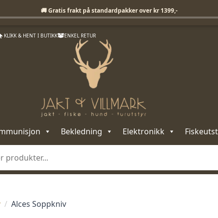
Fri frakt på standardpakker over 1399,-
🚚 Gratis frakt på standardpakker over kr 1399,-
KLIKK & HENT I BUTIKK
ENKEL RETUR
mmunisjon
Bekledning
Elektronikk
Fiskeutst
v
Alces Soppkniv