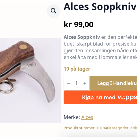
Alces Soppkniv
kr
99,00
Alces Soppkniv
er den perfekte
buet, skarpt blad for presise ku
gjør den innsamlingen både eff
enkel å ta med i lomma eller se
19 på lager
Alces
Soppkniv
Legg I Handleku
antall
Merke:
Alces
Produktnummer:
101840
Kategorier:
Kni