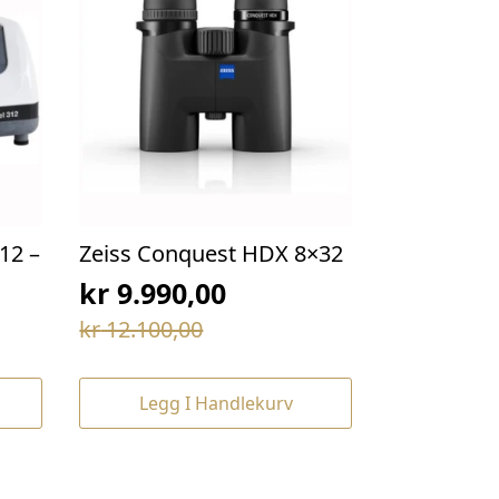
12 –
Zeiss Conquest HDX 8×32
kr
9.990,00
Opprinnelig
Nåværende
kr
12.100,00
pris
pris
var:
er:
Legg I Handlekurv
kr 12.100,00.
kr 9.990,00.