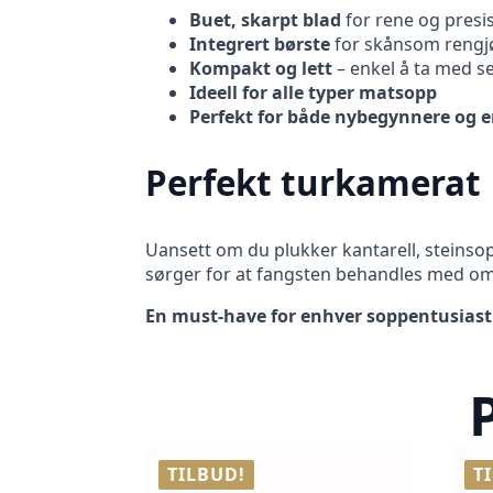
Buet, skarpt blad
for rene og presis
Integrert børste
for skånsom rengj
Kompakt og lett
– enkel å ta med s
Ideell for alle typer matsopp
Perfekt for både nybegynnere og 
Perfekt turkamerat
Uansett om du plukker kantarell, steinsopp
sørger for at fangsten behandles med o
En must-have for enhver soppentusiast
TILBUD!
T