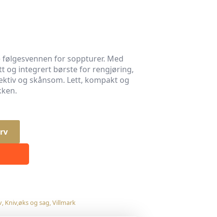
 følgesvennen for soppturer. Med
tt og integrert børste for rengjøring,
ektiv og skånsom. Lett, kompakt og
kken.
rv
v
,
Kniv,øks og sag
,
Villmark