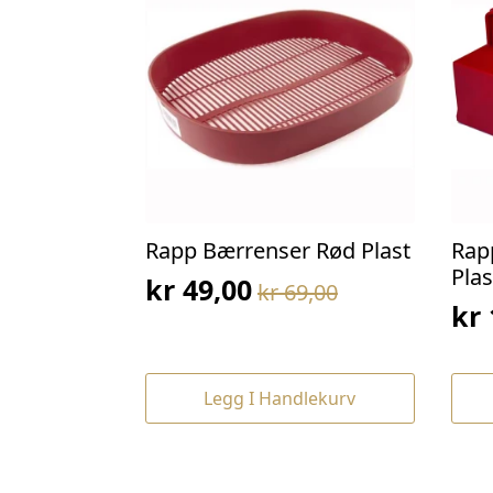
Rapp Bærrenser Rød Plast
Rap
Plas
kr
49,00
kr
69,00
Opprinnelig
Nåværende
kr
Op
Nå
pris
pris
pri
pri
var:
er:
var
er:
kr 69,00.
kr 49,00.
Legg I Handlekurv
kr 
kr 