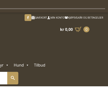
GAVEKORT
MIN KONTO
KJØPSVILKÅR OG BETINGELSER
kr
0,00
0
yr
Hund
Tilbud