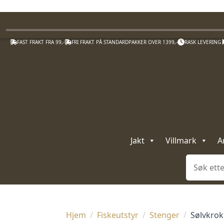
FAST FRAKT FRA 99,-
FRI FRAKT PÅ STANDARDPAKKER OVER 1399,-
RASK LEVERING
Jakt
Villmark
A
Søk
Hjem
Fiskeutstyr
Stenger
Sølvkroke