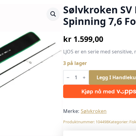
Sølvkroken SV L
Spinning 7,6 Fo
kr
1.599,00
LJOS er en serie med sensitive, 
3 på lager
Sølvkroken
SV
Legg I Handleku
Ljos
Ultralight
Spinning
7,6
Fot
2-
11g
Merke:
Sølvkroken
2
delt
Produktnummer:
104498
Kategorier:
Fis
antall