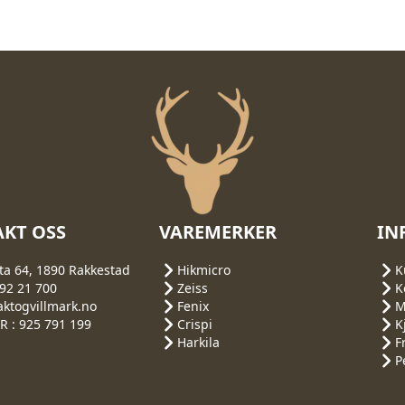
KT OSS
VAREMERKER
IN
ta 64, 1890 Rakkestad
Hikmicro
K
692 21 700
Zeiss
K
aktogvillmark.no
Fenix
M
 : 925 791 199
Crispi
K
Harkila
F
P