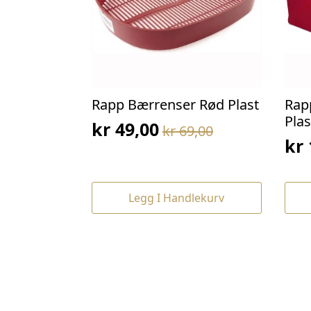
Rapp Bærrenser Rød Plast
Rap
Plas
kr
49,00
kr
69,00
Opprinnelig
Nåværende
kr
Op
Nå
pris
pris
pri
pri
var:
er:
var
er:
kr 69,00.
kr 49,00.
Legg I Handlekurv
kr 
kr 