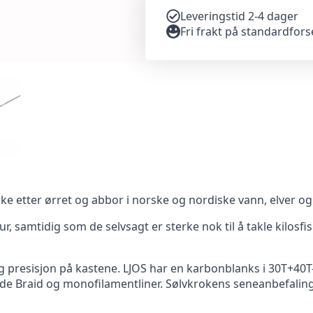
Leveringstid 2-4 dager
Fri frakt på standardfor
iske etter ørret og abbor i norske og nordiske vann, elver og
r, samtidig som de selvsagt er sterke nok til å takle kilosfi
og presisjon på kastene. LJOS har en karbonblanks i 30T+40T-
 Braid og monofilamentliner. Sølvkrokens seneanbefaling ti