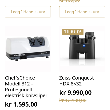
pris
pris
pris
pris
var:
er:
Legg I Handlekurv
Legg I Handlekurv
var:
er:
kr 69,00.
kr 49,00.
kr 169,00.
kr 129,00.
TILBUD!
Chef`sChoice
Zeiss Conquest
Modell 312 –
HDX 8×32
Profesjonell
kr
9.990,00
elektrisk knivsliper
Opprinnelig
Nåværende
kr
12.100,00
kr
1.595,00
pris
pris