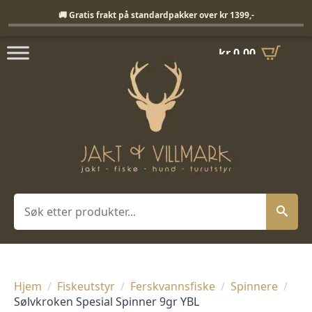
Fri frakt på standardpakker over 1399,-
🚚 Gratis frakt på standardpakker over kr 1399,-
kr
0,00
Søk
Hjem
Fiskeutstyr
Ferskvannsfiske
Spinnere
Sølvkroken Spesial Spinner 9gr YBL