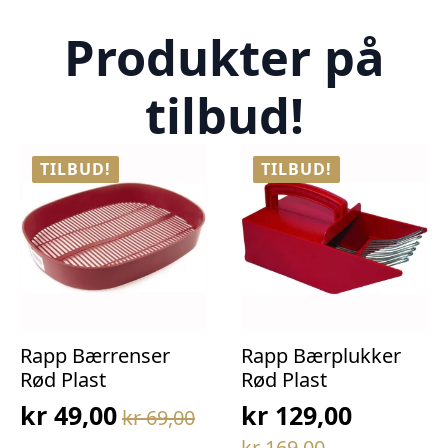
Produkter på
tilbud!
TILBUD!
TILBUD!
Rapp Bærrenser
Rapp Bærplukker
Rød Plast
Rød Plast
kr
49,00
kr
129,00
kr
69,00
Opprinnelig
Nåværende
Opprinnelig
Nåværende
kr
169,00