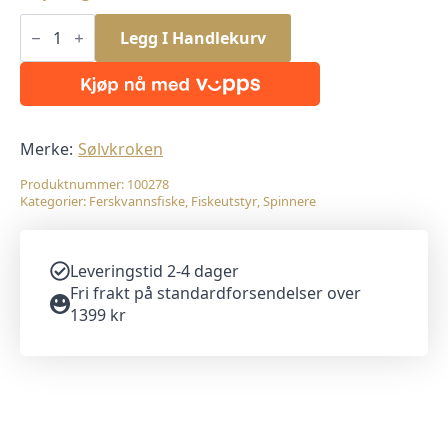
Sølvkroken
Spesial
Legg I Handlekurv
Spinner
9gr
YBL
antall
Merke:
Sølvkroken
Produktnummer:
100278
Kategorier:
Ferskvannsfiske
,
Fiskeutstyr
,
Spinnere
Leveringstid 2-4 dager
Fri frakt på standardforsendelser over
1399 kr