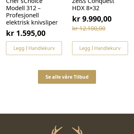
Chef`sChoice
Zeiss Conquest
Modell 312 –
HDX 8×32
Profesjonell
kr
9.990,00
elektrisk knivsliper
Opprinnelig
Nåværende
kr
12.100,00
kr
1.595,00
pris
pris
var:
er:
Legg I Handlekurv
Legg I Handlekurv
kr 12.100,00.
kr 9.990,00.
Se alle våre Tilbud