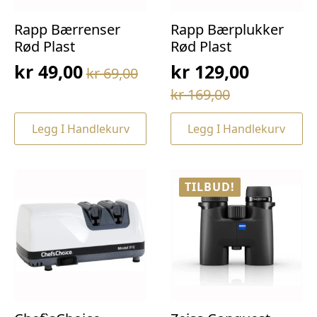
Rapp Bærrenser
Rapp Bærplukker
Rød Plast
Rød Plast
kr
49,00
kr
129,00
kr
69,00
Opprinnelig
Nåværende
Opprinnelig
Nåværende
kr
169,00
pris
pris
pris
pris
var:
er:
Legg I Handlekurv
Legg I Handlekurv
var:
er:
kr 69,00.
kr 49,00.
kr 169,00.
kr 129,00.
TILBUD!