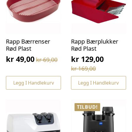
Rapp Bærrenser
Rapp Bærplukker
Rød Plast
Rød Plast
kr
49,00
kr
129,00
kr
69,00
Opprinnelig
Nåværende
Opprinnelig
Nåværende
kr
169,00
pris
pris
pris
pris
var:
er:
Legg I Handlekurv
Legg I Handlekurv
var:
er:
kr 69,00.
kr 49,00.
kr 169,00.
kr 129,00.
TILBUD!