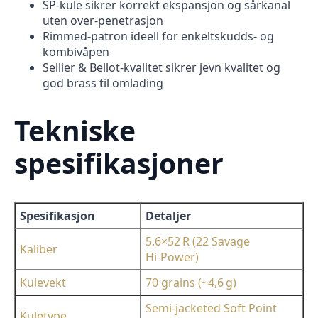
SP-kule sikrer korrekt ekspansjon og sårkanal
uten over-penetrasjon
Rimmed-patron ideell for enkeltskudds- og
kombivåpen
Sellier & Bellot-kvalitet sikrer jevn kvalitet og
god brass til omlading
Tekniske
spesifikasjoner
Spesifikasjon
Detaljer
5.6×52 R (22 Savage
Kaliber
Hi‑Power)
Kulevekt
70 grains (~4,6 g)
Semi-jacketed Soft Point
Kuletype