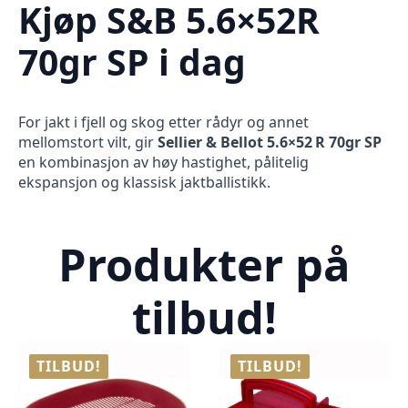
Kjøp S&B 5.6×52R
70gr SP i dag
For jakt i fjell og skog etter rådyr og annet
mellomstort vilt, gir
Sellier & Bellot 5.6×52 R 70gr SP
en kombinasjon av høy hastighet, pålitelig
ekspansjon og klassisk jaktballistikk.
Produkter på
tilbud!
TILBUD!
TILBUD!