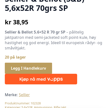
5,6x52R 70grs SP
kr
38,95
Sellier & Bellot 5.6×52 R 70 gr SP
– pålitelig
jaktpatron med semi-jacketed soft point-kule, høy
hastighet og god energi. Ideell til europeisk rådyr- og
småviltjakt.
20 på lager
Legg I Handlekurv
Merke:
Sellier
Produktnummer:
102328
Kategorier:
5,6x52R
,
Ammunisjon
,
Rifle Jakt