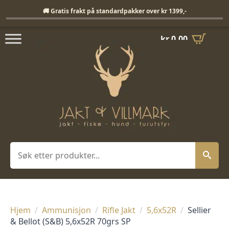
Fri frakt på standardpakker over 1399,-
🚚 Gratis frakt på standardpakker over kr 1399,-
kr
0,00
Søk
Hjem
Ammunisjon
Rifle Jakt
5,6x52R
Sellier
& Bellot (S&B) 5,6x52R 70grs SP