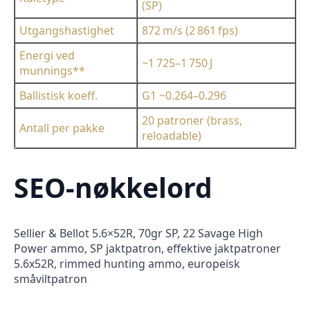
(SP)
Utgangshastighet
872 m/s (2 861 fps)
Energi ved
~1 725–1 750 J
munnings**
Ballistisk koeff.
G1 ~0.264–0.296
20 patroner (brass,
Antall per pakke
reloadable)
SEO-nøkkelord
Sellier & Bellot 5.6×52R, 70gr SP, 22 Savage High
Power ammo, SP jaktpatron, effektive jaktpatroner
5.6x52R, rimmed hunting ammo, europeisk
småviltpatron