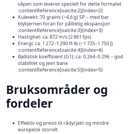
våpen som leveres spesielt for dette formatet
:contentReference[oaicite:2]{index=2}
Kulevekt: 70 grains (~4,6 g) SP – med bar
blykjernen foran for pålitelig ekspansjon
:contentReference[oaicite:3]{index=3}
Hastighet: ca. 872 m/s (2 861 fps)
Energi: ca. 1 272–1 290 ft·lb (~1 725–1 750 J)
:contentReference[oaicite:4]{index=4}
Ballistisk koeffisient (G1): ca. 0.264–0.296 – god
stabilitet og jevn bane
:contentReference[oaicite:5]{index=5}
Bruksområder og
fordeler
Effektiv og presis til rådyrjakt og mindre
europeisk storvilt