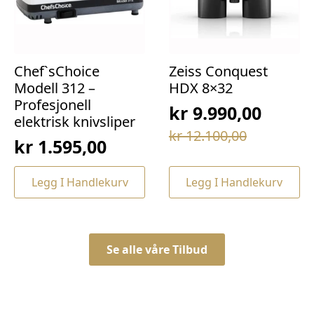
Chef`sChoice
Zeiss Conquest
Modell 312 –
HDX 8×32
Profesjonell
kr
9.990,00
elektrisk knivsliper
Opprinnelig
Nåværende
kr
12.100,00
kr
1.595,00
pris
pris
var:
er:
Legg I Handlekurv
Legg I Handlekurv
kr 12.100,00.
kr 9.990,00.
Se alle våre Tilbud