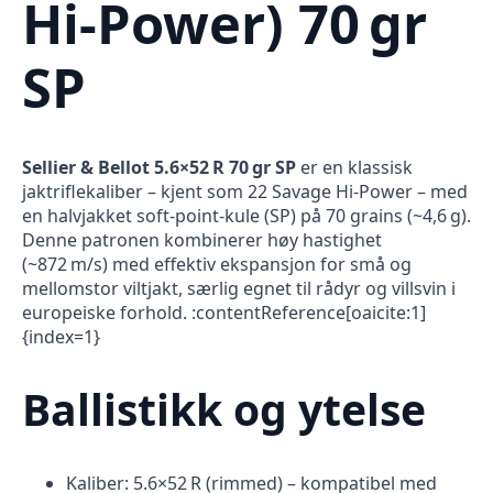
Hi‑Power) 70 gr
SP
Sellier & Bellot 5.6×52 R 70 gr SP
er en klassisk
jaktriflekaliber – kjent som 22 Savage Hi‑Power – med
en halvjakket soft-point-kule (SP) på 70 grains (~4,6 g).
Denne patronen kombinerer høy hastighet
(~872 m/s) med effektiv ekspansjon for små og
mellomstor viltjakt, særlig egnet til rådyr og villsvin i
europeiske forhold. :contentReference[oaicite:1]
{index=1}
Ballistikk og ytelse
Kaliber: 5.6×52 R (rimmed) – kompatibel med