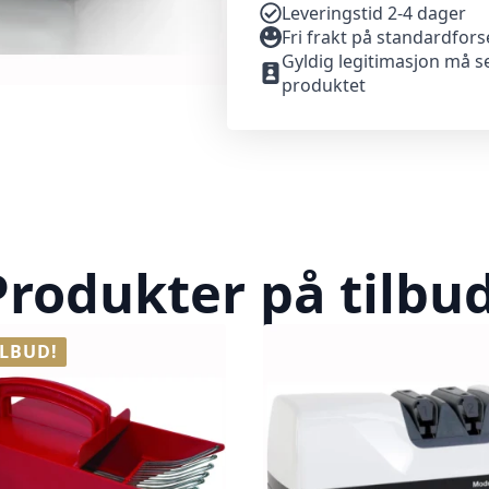
Leveringstid 2-4 dager
Fri frakt på standardfor
Gyldig legitimasjon må s
produktet
Produkter på tilbud
ILBUD!