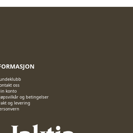
FORMASJON
undeklubb
ontakt oss
in konto
jøpsvilkår og betingelser
rakt og levering
ersonvern