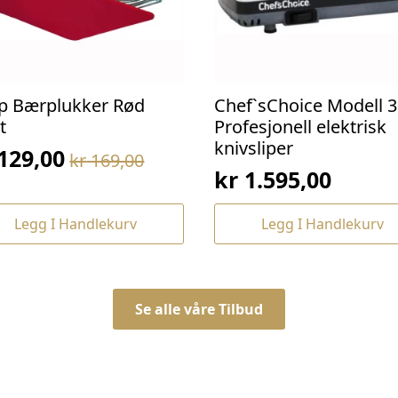
p Bærplukker Rød
Chef`sChoice Modell 3
t
Profesjonell elektrisk
knivsliper
129,00
kr
169,00
prinnelig
værende
kr
1.595,00
s
s
:
Legg I Handlekurv
Legg I Handlekurv
169,00.
129,00.
Se alle våre Tilbud