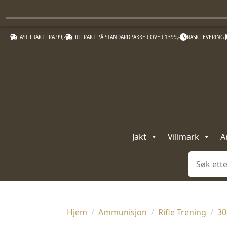
FAST FRAKT FRA 99,-
FRI FRAKT PÅ STANDARDPAKKER OVER 1399,-
RASK LEVERING
Jakt
Villmark
A
Søk
Hjem
Ammunisjon
Rifle Trening
30