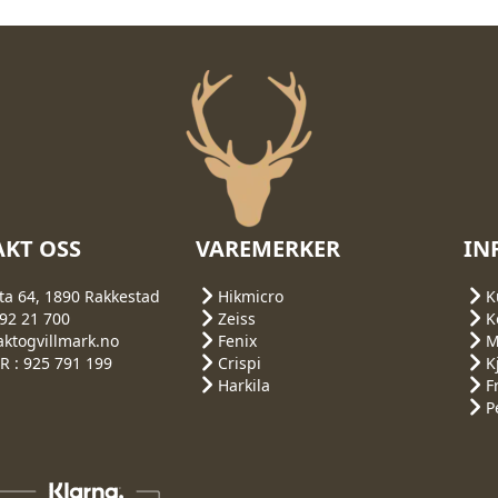
KT OSS
VAREMERKER
IN
ta 64, 1890 Rakkestad
Hikmicro
K
692 21 700
Zeiss
K
aktogvillmark.no
Fenix
M
 : 925 791 199
Crispi
K
Harkila
F
P