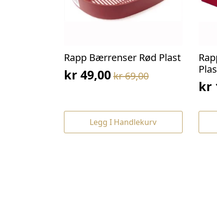
Rapp Bærrenser Rød Plast
Rap
Plas
kr
49,00
kr
69,00
Opprinnelig
Nåværende
kr
Op
Nå
pris
pris
pri
pri
var:
er:
var
er:
kr 69,00.
kr 49,00.
Legg I Handlekurv
kr 
kr 