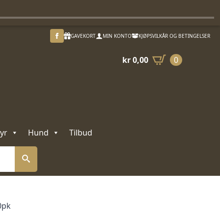
GAVEKORT
MIN KONTO
KJØPSVILKÅR OG BETINGELSER
kr
0,00
0
yr
Hund
Tilbud
0pk