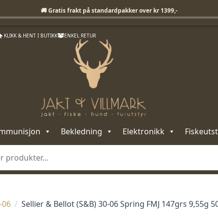
Fri frakt på standardpakker over 1399,-
🚚 Gratis frakt på standardpakker over kr 1399,-
KLIKK & HENT I BUTIKK
ENKEL RETUR
mmunisjon
Bekledning
Elektronikk
Fiskeutst
-06
Sellier & Bellot (S&B) 30-06 Spring FMJ 147grs 9,55g 5