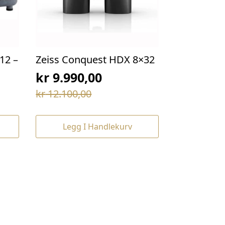
12 –
Zeiss Conquest HDX 8×32
kr
9.990,00
Opprinnelig
Nåværende
kr
12.100,00
pris
pris
var:
er:
Legg I Handlekurv
kr 12.100,00.
kr 9.990,00.