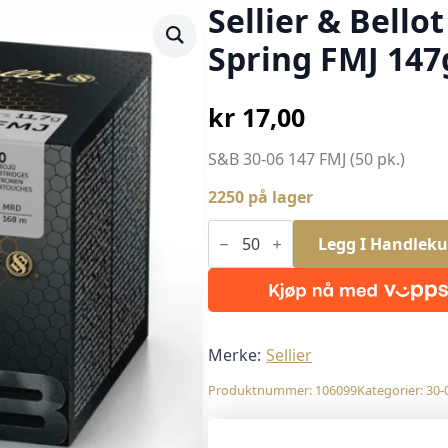
Sellier & Bellot
Spring FMJ 147
kr
17,00
S&B 30-06 147 FMJ (50 pk.)
2250 på lager
Sellier
&
Legg I Handleku
Bellot
(S&B)
30-
06
Spring
FMJ
147grs
Merke:
Sellier
9,55g
50pk
Produktnummer:
106099
Kategorier:
30-
antall