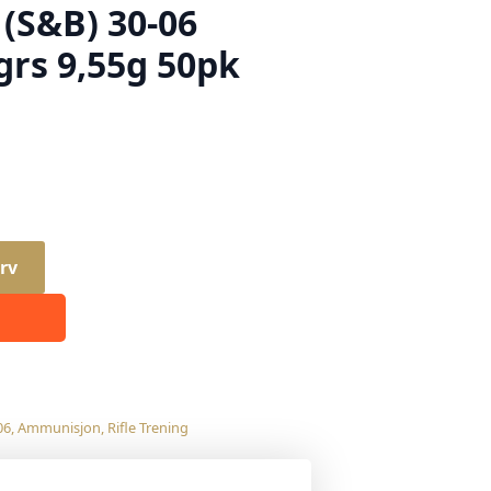
 (S&B) 30-06
grs 9,55g 50pk
rv
06
,
Ammunisjon
,
Rifle Trening