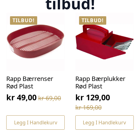
tilbud!
TILBUD!
TILBUD!
Rapp Bærrenser
Rapp Bærplukker
Rød Plast
Rød Plast
kr
49,00
kr
129,00
kr
69,00
Opprinnelig
Nåværende
Opprinnelig
Nåværende
kr
169,00
pris
pris
pris
pris
var:
er:
Legg I Handlekurv
Legg I Handlekurv
var:
er:
kr 69,00.
kr 49,00.
kr 169,00.
kr 129,00.