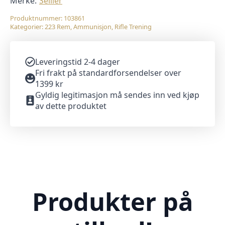
FMJ
Merke:
Sellier
(100
pk.)
Produktnummer:
103861
antall
Kategorier:
223 Rem
,
Ammunisjon
,
Rifle Trening
Leveringstid 2-4 dager
Fri frakt på standardforsendelser over
1399 kr
Gyldig legitimasjon må sendes inn ved kjøp
av dette produktet
Produkter på