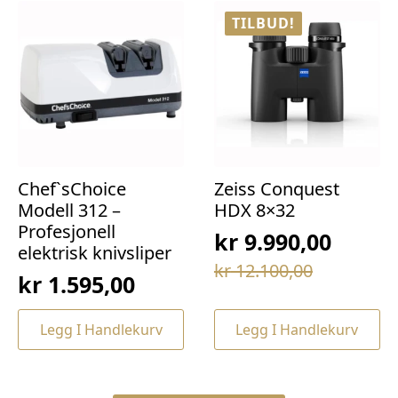
TILBUD!
Chef`sChoice
Zeiss Conquest
Modell 312 –
HDX 8×32
Profesjonell
kr
9.990,00
elektrisk knivsliper
Opprinnelig
Nåværende
kr
12.100,00
kr
1.595,00
pris
pris
var:
er:
Legg I Handlekurv
Legg I Handlekurv
kr 12.100,00.
kr 9.990,00.