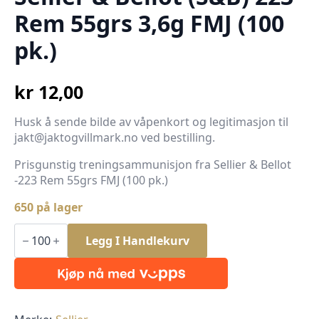
Rem 55grs 3,6g FMJ (100
pk.)
kr
12,00
Husk å sende bilde av våpenkort og legitimasjon til
jakt@jaktogvillmark.no ved bestilling.
Prisgunstig treningsammunisjon fra Sellier & Bellot
-223 Rem 55grs FMJ (100 pk.)
650 på lager
Sellier
&
Legg I Handlekurv
Bellot
(S&B)
223
Rem
55grs
3,6g