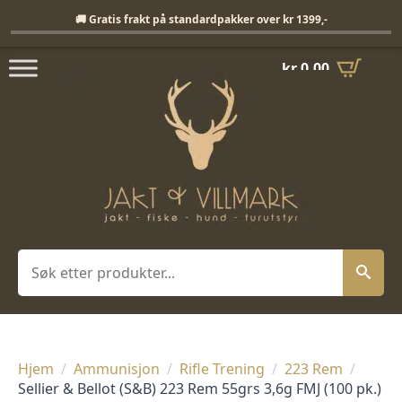
Fri frakt på standardpakker over 1399,-
🚚 Gratis frakt på standardpakker over kr 1399,-
kr
0,00
Søk
Hjem
Ammunisjon
Rifle Trening
223 Rem
Sellier & Bellot (S&B) 223 Rem 55grs 3,6g FMJ (100 pk.)