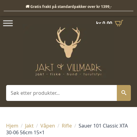
Fri frakt på standardpakker over 1399,-
🚚 Gratis frakt på standardpakker over kr 1399,-
kr
0,00
Søk
Hjem
Jakt
Våpen
Rifle
Sauer 101 Classic XTA
30-06 56cm 15×1