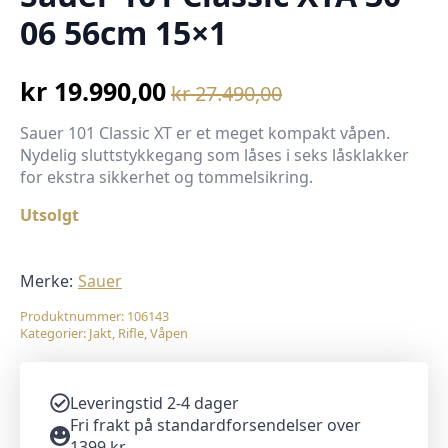
06 56cm 15×1
kr
19.990,00
kr
27.490,00
Opprinnelig
Nåværende
pris
pris
Sauer 101 Classic XT er et meget kompakt våpen.
Nydelig sluttstykkegang som låses i seks låsklakker
var:
er:
for ekstra sikkerhet og tommelsikring.
kr 27.490,00.
kr 19.990,00.
Utsolgt
Merke:
Sauer
Produktnummer:
106143
Kategorier:
Jakt
,
Rifle
,
Våpen
Leveringstid 2-4 dager
Fri frakt på standardforsendelser over
1399 kr