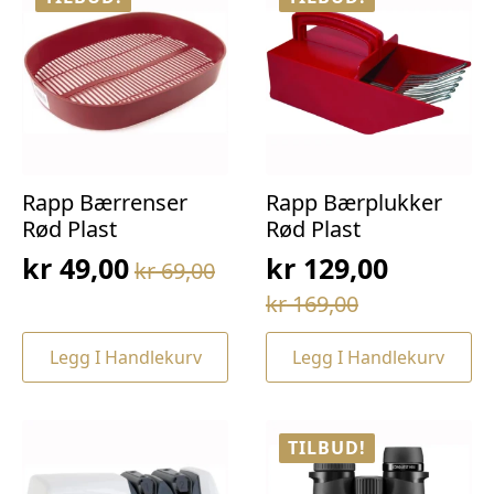
Rapp Bærrenser
Rapp Bærplukker
Rød Plast
Rød Plast
kr
49,00
kr
129,00
kr
69,00
Opprinnelig
Nåværende
Opprinnelig
Nåværende
kr
169,00
pris
pris
pris
pris
var:
er:
Legg I Handlekurv
Legg I Handlekurv
var:
er:
kr 69,00.
kr 49,00.
kr 169,00.
kr 129,00.
TILBUD!