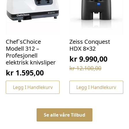
Chef`sChoice
Zeiss Conquest
Modell 312 –
HDX 8×32
Profesjonell
kr
9.990,00
elektrisk knivsliper
Opprinnelig
Nåværende
kr
12.100,00
kr
1.595,00
pris
pris
var:
er:
Legg I Handlekurv
Legg I Handlekurv
kr 12.100,00.
kr 9.990,00.
Se alle våre Tilbud