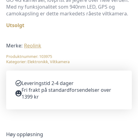
GO 4G kameraer, lovprist av jegere over hele verden.
Med ny funksjonalitet som 940nm LED, GPS og
camokapsling er dette markedets råeste viltkamera.
Utsolgt
Merke:
Reolink
Produktnummer:
103975
Kategorier:
Elektronikk
,
Viltkamera
Leveringstid 2-4 dager
Fri frakt på standardforsendelser over
1399 kr
Høy oppløsning