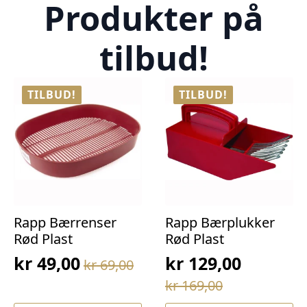
Produkter på
tilbud!
TILBUD!
TILBUD!
Rapp Bærrenser
Rapp Bærplukker
Rød Plast
Rød Plast
kr
49,00
kr
129,00
kr
69,00
Opprinnelig
Nåværende
Opprinnelig
Nåværende
kr
169,00
pris
pris
pris
pris