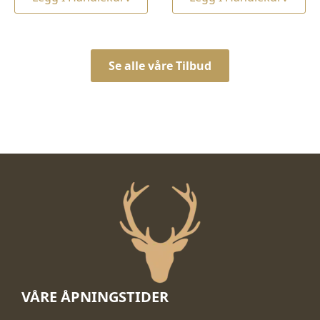
kr 12.100,00.
kr 9.990,00.
Se alle våre Tilbud
VÅRE ÅPNINGSTIDER