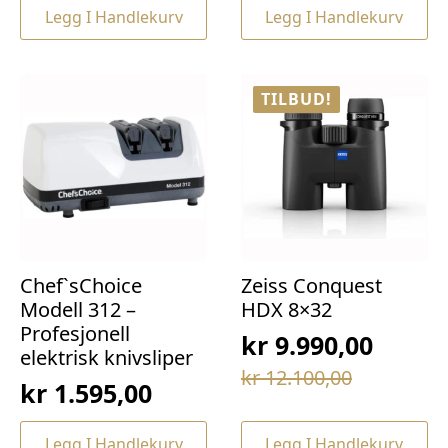
var:
er:
Legg I Handlekurv
Legg I Handlekurv
var:
er:
kr 69,00.
kr 49,00.
kr 169,00.
kr 129,00.
TILBUD!
Chef`sChoice
Zeiss Conquest
Modell 312 –
HDX 8×32
Profesjonell
kr
9.990,00
elektrisk knivsliper
Opprinnelig
Nåværende
kr
12.100,00
kr
1.595,00
pris
pris
var:
er:
Legg I Handlekurv
Legg I Handlekurv