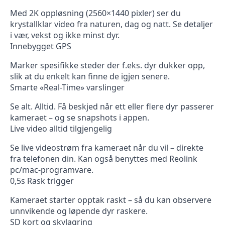
Med 2K oppløsning (2560×1440 pixler) ser du
krystallklar video fra naturen, dag og natt. Se detaljer
i vær, vekst og ikke minst dyr.
Innebygget GPS
Marker spesifikke steder der f.eks. dyr dukker opp,
slik at du enkelt kan finne de igjen senere.
Smarte «Real-Time» varslinger
Se alt. Alltid. Få beskjed når ett eller flere dyr passerer
kameraet – og se snapshots i appen.
Live video alltid tilgjengelig
Se live videostrøm fra kameraet når du vil – direkte
fra telefonen din. Kan også benyttes med Reolink
pc/mac-programvare.
0,5s Rask trigger
Kameraet starter opptak raskt – så du kan observere
unnvikende og løpende dyr raskere.
SD kort og skylagring