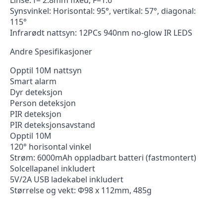
Linse: f= 2.8mm fixed, F=1.6
Synsvinkel: Horisontal: 95°, vertikal: 57°, diagonal:
115°
Infrarødt nattsyn: 12PCs 940nm no-glow IR LEDS
Andre Spesifikasjoner
Opptil 10M nattsyn
Smart alarm
Dyr deteksjon
Person deteksjon
PIR deteksjon
PIR deteksjonsavstand
Opptil 10M
120° horisontal vinkel
Strøm: 6000mAh oppladbart batteri (fastmontert)
Solcellapanel inkludert
5V/2A USB ladekabel inkludert
Størrelse og vekt: Φ98 x 112mm, 485g