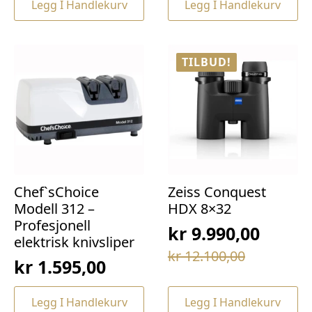
Legg I Handlekurv
Legg I Handlekurv
var:
er:
kr 69,00.
kr 49,00.
kr 169,00.
kr 129,00.
TILBUD!
Chef`sChoice
Zeiss Conquest
Modell 312 –
HDX 8×32
Profesjonell
kr
9.990,00
elektrisk knivsliper
Opprinnelig
Nåværende
kr
12.100,00
kr
1.595,00
pris
pris
var:
er:
Legg I Handlekurv
Legg I Handlekurv