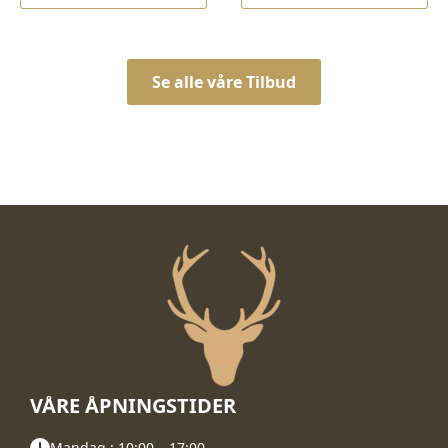
kr 12.100,00.
kr 9.990,00.
Se alle våre Tilbud
VÅRE ÅPNINGSTIDER
Mandag : 10:00 – 17:00