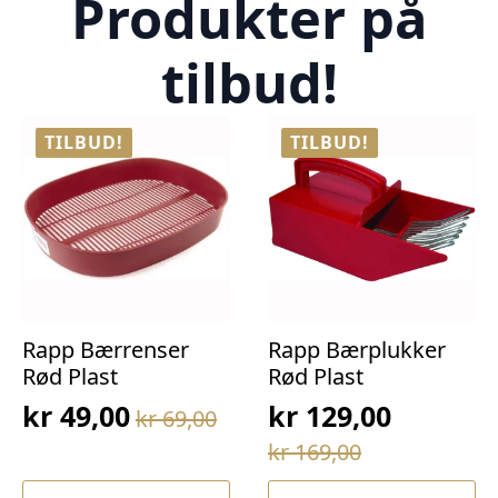
Produkter på
tilbud!
TILBUD!
TILBUD!
Rapp Bærrenser
Rapp Bærplukker
Rød Plast
Rød Plast
kr
49,00
kr
129,00
kr
69,00
Opprinnelig
Nåværende
Opprinnelig
Nåværende
kr
169,00
pris
pris
pris
pris
var:
er: