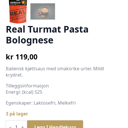
Real Turmat Pasta
Bolognese
kr
119,00
Italiensk kjøttsaus med smaksrike urter. Mildt
krydret.
Tilleggsinformasjon
Energi: (kcal) 525
Egenskaper: Laktosefri, Melkefri
3 på lager
Real
Turmat
Legg I Handlekurv