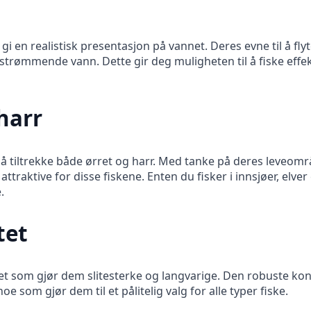
gi en realistisk presentasjon på vannet. Deres evne til å flyt
 og strømmende vann. Dette gir deg muligheten til å fiske ef
 harr
r å tiltrekke både ørret og harr. Med tanke på deres leveområ
traktive for disse fiskene. Enten du fisker i innsjøer, elver e
.
tet
itet som gjør dem slitesterke og langvarige. Den robuste kon
 som gjør dem til et pålitelig valg for alle typer fiske.