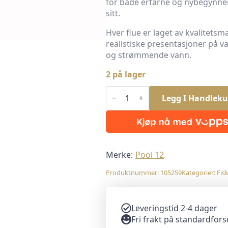
for både erfarne og nybegynner
sitt.
Hver flue er laget av kvalitetsma
realistiske presentasjoner på van
og strømmende vann.
2 på lager
Pool
12
Legg I Handleku
Tørrfluer
Pakke
nr.
2
8stk
antall
Merke:
Pool 12
Produktnummer:
105259
Kategorier:
Fis
Leveringstid 2-4 dager
Fri frakt på standardfor