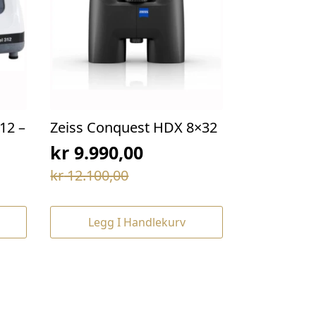
12 –
Zeiss Conquest HDX 8×32
kr
9.990,00
Opprinnelig
Nåværende
kr
12.100,00
pris
pris
var:
er:
Legg I Handlekurv
kr 12.100,00.
kr 9.990,00.