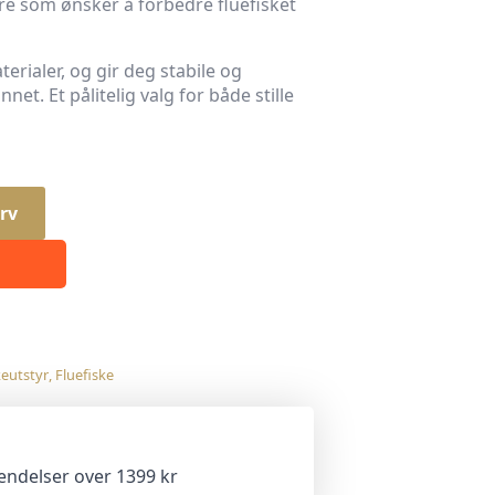
e som ønsker å forbedre fluefisket
terialer, og gir deg stabile og
net. Et pålitelig valg for både stille
rv
keutstyr
,
Fluefiske
sendelser over 1399 kr