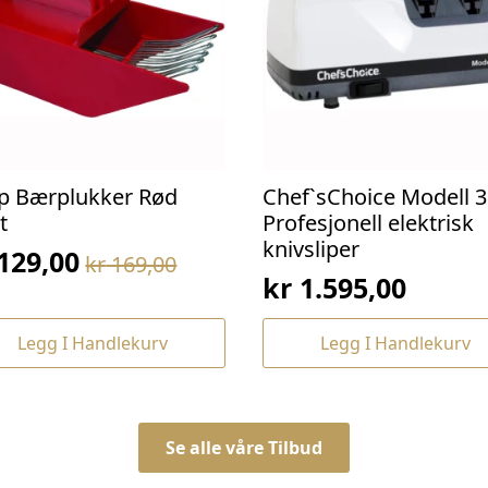
p Bærplukker Rød
Chef`sChoice Modell 3
t
Profesjonell elektrisk
knivsliper
129,00
kr
169,00
prinnelig
værende
kr
1.595,00
s
s
:
Legg I Handlekurv
Legg I Handlekurv
169,00.
129,00.
Se alle våre Tilbud