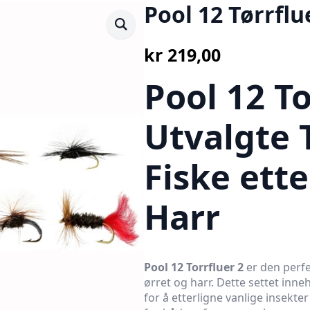
Pool 12 Tørrflu
kr
219,00
Pool 12 To
Utvalgte T
Fiske ette
Harr
Pool 12 Torrfluer 2
er den perfe
ørret og harr. Dette settet inneh
for å etterligne vanlige insekte