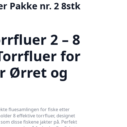
er Pakke nr. 2 8stk
rrfluer 2 – 8
orrfluer for
r Ørret og
kte fluesamlingen for fiske etter
older 8 effektive torrfluer, designet
r som disse fiskene jakter på. Perfekt