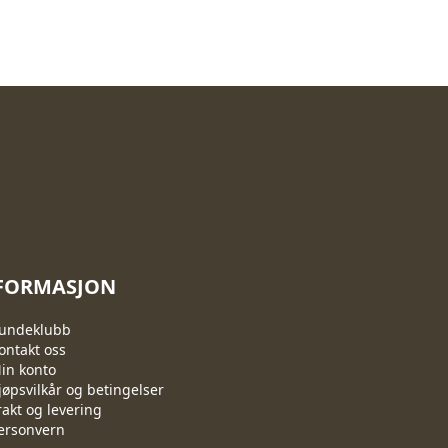
FORMASJON
undeklubb
ontakt oss
in konto
jøpsvilkår og betingelser
rakt og levering
ersonvern