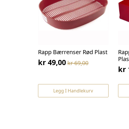
Rapp Bærrenser Rød Plast
Rap
Plas
kr
49,00
kr
69,00
Opprinnelig
Nåværende
kr
Op
Nå
pris
pris
pri
pri
var:
er:
var
er:
kr 69,00.
kr 49,00.
Legg I Handlekurv
kr 
kr 