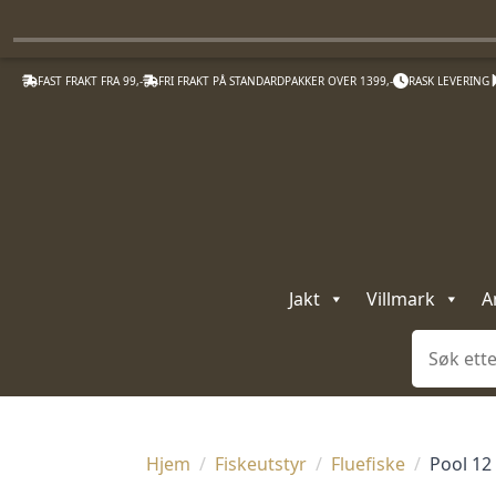
FAST FRAKT FRA 99,-
FRI FRAKT PÅ STANDARDPAKKER OVER 1399,-
RASK LEVERING
Jakt
Villmark
A
Søk
Hjem
Fiskeutstyr
Fluefiske
Pool 12 