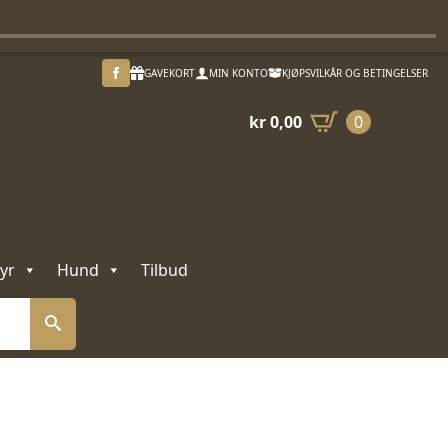
GAVEKORT
MIN KONTO
KJØPSVILKÅR OG BETINGELSER
kr
0,00
0
yr
Hund
Tilbud