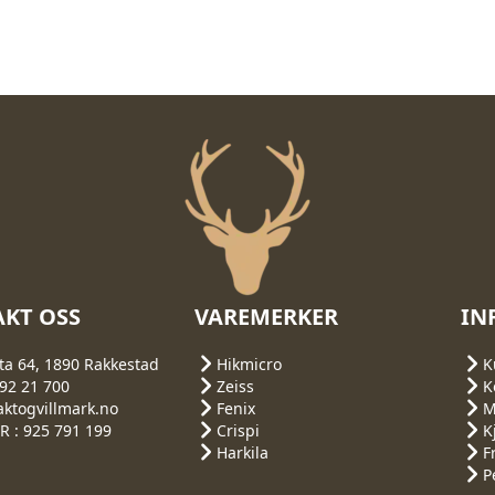
KT OSS
VAREMERKER
IN
ta 64, 1890 Rakkestad
Hikmicro
K
692 21 700
Zeiss
K
aktogvillmark.no
Fenix
M
 : 925 791 199
Crispi
K
Harkila
F
P