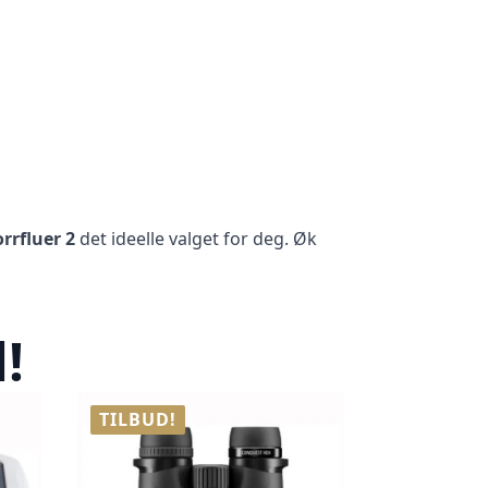
orrfluer 2
det ideelle valget for deg. Øk
!
TILBUD!