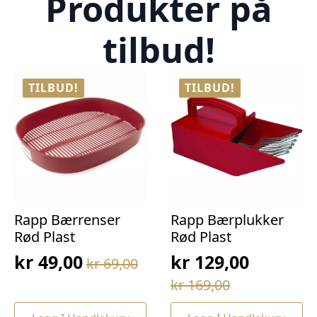
Produkter på
tilbud!
TILBUD!
TILBUD!
Rapp Bærrenser
Rapp Bærplukker
Rød Plast
Rød Plast
kr
49,00
kr
129,00
kr
69,00
Opprinnelig
Nåværende
Opprinnelig
Nåværende
kr
169,00
pris
pris
pris
pris
var:
er: