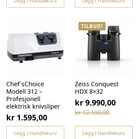
Legg I Handlekurv
Legg I Handlekurv
var:
er:
kr 69,00.
kr 49,00.
kr 169,00.
kr 129,00.
TILBUD!
Chef`sChoice
Zeiss Conquest
Modell 312 –
HDX 8×32
Profesjonell
kr
9.990,00
elektrisk knivsliper
Opprinnelig
Nåværende
kr
12.100,00
kr
1.595,00
pris
pris
var:
er:
Legg I Handlekurv
Legg I Handlekurv