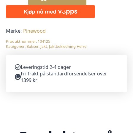
Active
2L
Jaktbukse
H.Brown/Suede
Brown
antall
Merke:
Pinewood
Produktnummer:
104125
Kategorier:
Bukser
,
Jakt
,
Jaktbekledning Herre
Leveringstid 2-4 dager
Fri frakt på standardforsendelser over
1399 kr