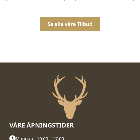
kr 12.100,00.
kr 9.990,00.
Se alle våre Tilbud
VÅRE ÅPNINGSTIDER
Mandag : 10:00 – 17:00