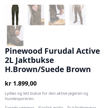
Pinewood Furudal Active
2L Jaktbukse
H.Brown/Suede Brown
kr
1.899,00
Lydløs og lett bukse for den aktive jegeren og
hundesporeren.
Tapede sømmer – Elastisk midje – To håndlommer –