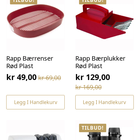
TILBUD!
TILBUD!
Rapp Bærrenser
Rapp Bærplukker
Rød Plast
Rød Plast
kr
49,00
kr
129,00
kr
69,00
Opprinnelig
Nåværende
Opprinnelig
Nåværende
kr
169,00
pris
pris
pris
pris
var:
er:
Legg I Handlekurv
Legg I Handlekurv
var:
er:
kr 69,00.
kr 49,00.
kr 169,00.
kr 129,00.
TILBUD!