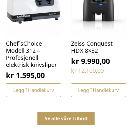
Chef`sChoice
Zeiss Conquest
Modell 312 –
HDX 8×32
Profesjonell
kr
9.990,00
elektrisk knivsliper
Opprinnelig
Nåværende
kr
12.100,00
kr
1.595,00
pris
pris
var:
er:
Legg I Handlekurv
Legg I Handlekurv
kr 12.100,00.
kr 9.990,00.
Se alle våre Tilbud