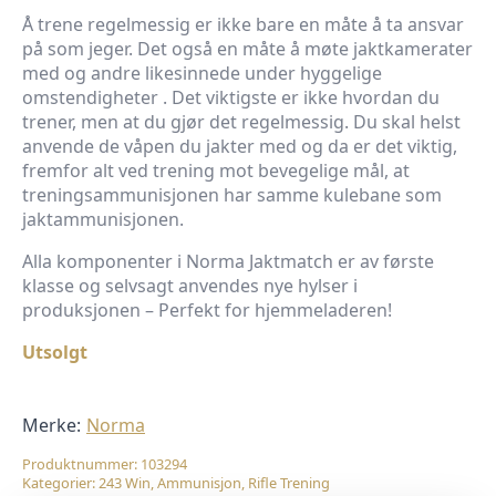
Å trene regelmessig er ikke bare en måte å ta ansvar
på som jeger. Det også en måte å møte jaktkamerater
med og andre likesinnede under hyggelige
omstendigheter . Det viktigste er ikke hvordan du
trener, men at du gjør det regelmessig. Du skal helst
anvende de våpen du jakter med og da er det viktig,
fremfor alt ved trening mot bevegelige mål, at
trenings­ammunisjonen har samme kulebane som
jaktammunisjonen.
Alla komponenter i Norma Jaktmatch er av første
klasse og selvsagt anvendes nye hylser i
produksjonen – Perfekt for hjemmeladeren!
Utsolgt
Merke:
Norma
Produktnummer:
103294
Kategorier:
243 Win
,
Ammunisjon
,
Rifle Trening