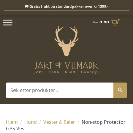
Fri frakt på standardpakker over 1399,-
🚚 Gratis frakt på standardpakker over kr 1399,-
kr
0,00
Søk
Hjem
Hund
Vester & Seler
Non-stop Protector
GPS Vest