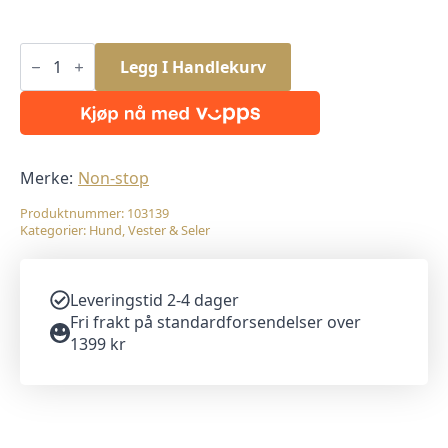
Non-
stop
Legg I Handlekurv
Protector
GPS
Vest
antall
Merke:
Non-stop
Produktnummer:
103139
Kategorier:
Hund
,
Vester & Seler
Leveringstid 2-4 dager
Fri frakt på standardforsendelser over
1399 kr