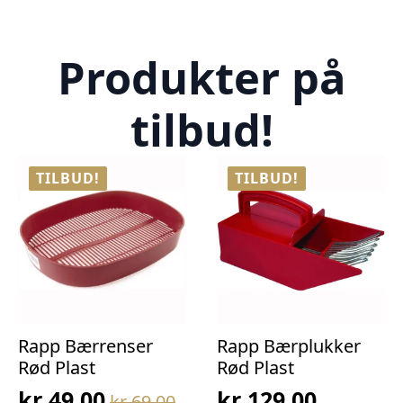
Produkter på
tilbud!
TILBUD!
TILBUD!
Rapp Bærrenser
Rapp Bærplukker
Rød Plast
Rød Plast
kr
49,00
kr
129,00
kr
69,00