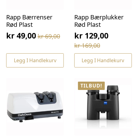
Rapp Bærrenser
Rapp Bærplukker
Rød Plast
Rød Plast
kr
49,00
kr
129,00
kr
69,00
Opprinnelig
Nåværende
Opprinnelig
Nåværende
kr
169,00
pris
pris
pris
pris
var:
er:
Legg I Handlekurv
Legg I Handlekurv
var:
er:
kr 69,00.
kr 49,00.
kr 169,00.
kr 129,00.
TILBUD!