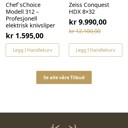
Chef`sChoice
Zeiss Conquest
Modell 312 –
HDX 8×32
Profesjonell
kr
9.990,00
elektrisk knivsliper
Opprinnelig
Nåværende
kr
12.100,00
kr
1.595,00
pris
pris
var:
er:
Legg I Handlekurv
Legg I Handlekurv
kr 12.100,00.
kr 9.990,00.
Se alle våre Tilbud