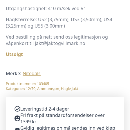
Utgangshastighet: 410 m/sek ved V1
Haglstørrelse: US2 (3,75mm), US3 (3,50mm), US4
(3,25mm) og US5 (3,00mm)
Ved bestilling på nett send oss legitimasjon og
våpenkort til jakt@jaktogvillmark.no
Utsolgt
Merke:
Nitedals
Produktnummer:
103405
Kategorier:
12/70
,
Ammunisjon
,
Hagle Jakt
Leveringstid 2-4 dager
Fri frakt på standardforsendelser over
1399 kr
Gyldig legitimasjon må sendes inn ved kjøp