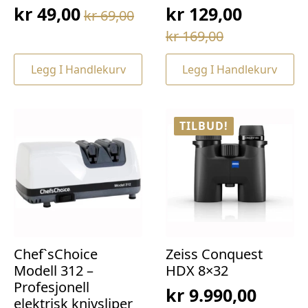
kr
49,00
kr
129,00
kr
69,00
Opprinnelig
Nåværende
Opprinnelig
Nåværende
kr
169,00
pris
pris
pris
pris
var:
er:
Legg I Handlekurv
Legg I Handlekurv
var:
er:
kr 69,00.
kr 49,00.
kr 169,00.
kr 129,00.
TILBUD!
Chef`sChoice
Zeiss Conquest
Modell 312 –
HDX 8×32
Profesjonell
kr
9.990,00
elektrisk knivsliper