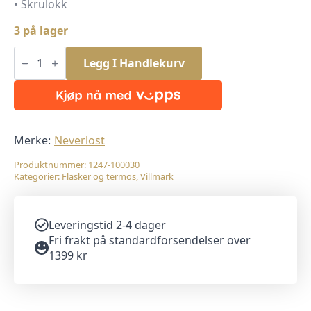
• Skrulokk
3 på lager
Neverlost
Termos
Legg I Handlekurv
0,50L
antall
Merke:
Neverlost
Produktnummer:
1247-100030
Kategorier:
Flasker og termos
,
Villmark
Leveringstid 2-4 dager
Fri frakt på standardforsendelser over
1399 kr