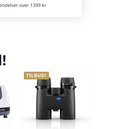
sendelser over 1399 kr
!
TILBUD!