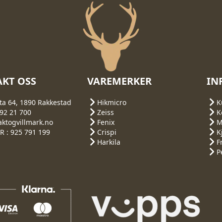
KT OSS
VAREMERKER
IN
ta 64, 1890 Rakkestad
Hikmicro
K
692 21 700
Zeiss
K
aktogvillmark.no
Fenix
M
 : 925 791 199
Crispi
K
Harkila
F
P