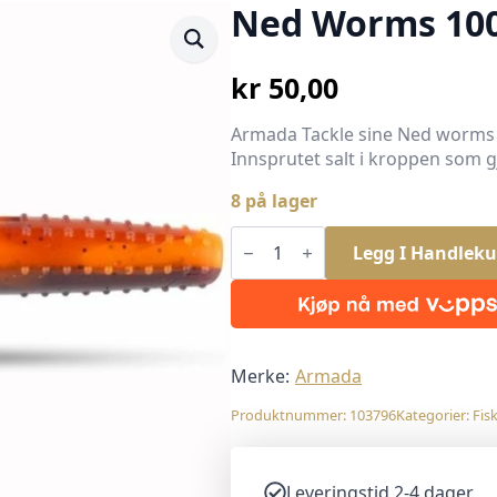
Ned Worms 10
kr
50,00
Armada Tackle sine Ned worms f
Innsprutet salt i kroppen som gj
8 på lager
Ned
Worms
Legg I Handleku
100mm
Craw
8pk
antall
Merke:
Armada
Produktnummer:
103796
Kategorier:
Fis
Leveringstid 2-4 dager