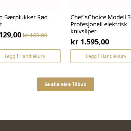
p Bærplukker Rød
Chef`sChoice Modell 3
t
Profesjonell elektrisk
knivsliper
129,00
kr
169,00
prinnelig
værende
kr
1.595,00
s
s
:
Legg I Handlekurv
Legg I Handlekurv
169,00.
129,00.
Se alle våre Tilbud