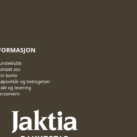
FORMASJON
undeklubb
ontakt oss
in konto
jøpsvilkår og betingelser
rakt og levering
ersonvern