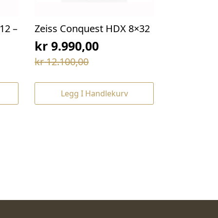
12 –
Zeiss Conquest HDX 8×32
kr
9.990,00
Opprinnelig
Nåværende
kr
12.100,00
pris
pris
var:
er:
Legg I Handlekurv
kr 12.100,00.
kr 9.990,00.