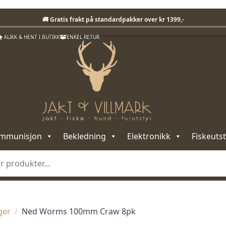
Fri frakt på standardpakker over 1399,-
🚚 Gratis frakt på standardpakker over kr 1399,-
KLIKK & HENT I BUTIKK
ENKEL RETUR
mmunisjon
Bekledning
Elektronikk
Fiskeutst
ger
Ned Worms 100mm Craw 8pk