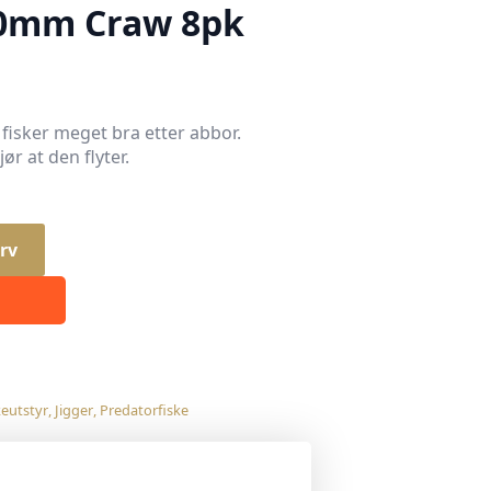
0mm Craw 8pk
isker meget bra etter abbor.
ør at den flyter.
rv
keutstyr
,
Jigger
,
Predatorfiske