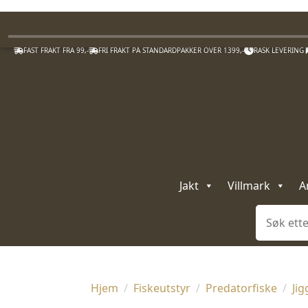
FAST FRAKT FRA 99,-
FRI FRAKT PÅ STANDARDPAKKER OVER 1399,-
RASK LEVERING
Jakt
Villmark
A
Søk
Hjem
Fiskeutstyr
Predatorfiske
Jig