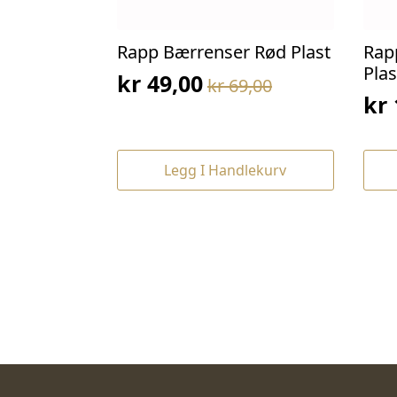
Rapp Bærrenser Rød Plast
Rap
Plas
kr
49,00
kr
69,00
Opprinnelig
Nåværende
kr
Op
Nå
pris
pris
pri
pri
var:
er:
var
er:
kr 69,00.
kr 49,00.
Legg I Handlekurv
kr 
kr 